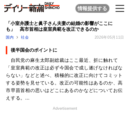
情報提供する
「小室弁護士と眞子さん夫妻の結婚の影響がここに
も」 高市首相は皇室典範を改正できるのか
国内
社会
2026年05月11日
後半国会のポイントに
自民党の麻生太郎副総裁はここ最近、折に触れて
「皇室典範の改正は必ず今国会で成し遂げなければな
らない」などと述べ、積極的に改正に向けてコミット
する姿勢を見せている。改正の可能性はあるのか、高
市早苗首相の思いはどこにあるのかなどについてお伝
えする。...
Advertisement