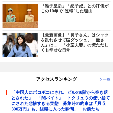
「雅子皇后」「紀子妃」との評価が
この10年で“逆転”した理由
【最新画像】「眞子さん」はシャツ
を乱れさせて猛ダッシュ、「圭さ
ん」は… 「小室夫妻」の慌ただし
くも幸せな日常
アクセスランキング
一覧
「中国人にボコボコにされ、ビルの6階から突き落
とされた」 「闇バイト」 トクリュウの使い捨て
にされた悲惨すぎる実態 募集時の約束は「月収
300万円」も、組織に入った瞬間、「お前たち