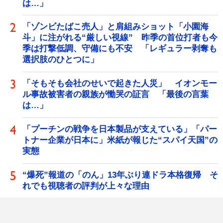
は…」
「ゾンビたばこ売人」と肩組みショット「小園海
斗」に注がれる“厳しい視線” 昨季の首位打者も今
季は打撃低調、守備にも不安 「レギュラー剥奪も
選択肢のひとつに」
「そもそも会社のせいで起きた人災」 イオンモー
ル事故被害者の親族が慟哭の証言 「最後の言葉
は…」
「プーチンの戦争を日本製品が支えている」「パー
トナー企業が日本に」米紙が報じた“スパイ天国”の
実態
“爆死”報道の「のん」13年ぶり連ドラ本格復帰 そ
れでも視聴者の評判が上々な理由