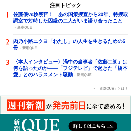
注目トピック
佐藤優vs検察官！ あの国策捜査から20年、特捜取
調室で対峙した因縁の二人がいま語り合ったこと
新潮QUE
肉乃小路ニクヨ「わたし」の人生を生きるための5
冊
新潮QUE
〈本人インタビュー〉渦中の当事者「佐藤二朗」は
何を語ったのか――「フジテレビ」で起きた「橋本
愛」とのハラスメント騒動
新潮QUE
「新潮QUE」とは？