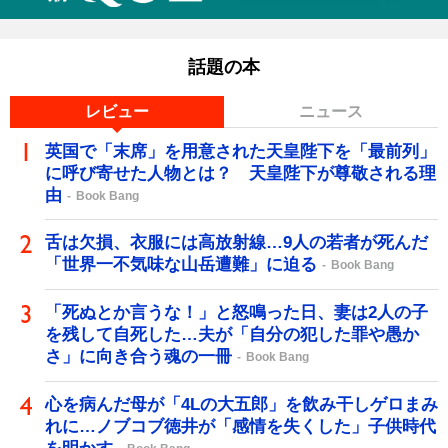
話題の本
レビュー
ニュース
英国で「末席」を用意された天皇陛下を「最前列」
に呼び寄せた人物とは？ 天皇陛下が尊敬される理
由
Book Bang
舌は欠損、衣服には高放射線…9人の若者が死んだ
「世界一不気味な山岳遭難」に迫る
Book Bang
「死ぬとか言うな！」と怒鳴った日、妻は2人の子
を残して自死した…夫が「自分の犯した罪や愚か
さ」に向き合う魂の一冊
Book Bang
心を病んだ母が「4Lの大五郎」を飲み干しゲロまみ
れに…ノブコブ徳井が「感情を失くした」子供時代