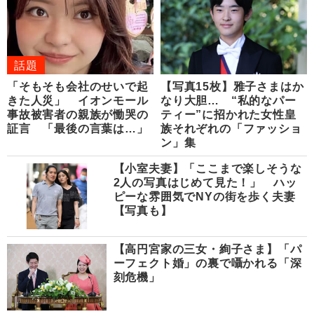
話題
「そもそも会社のせいで起
【写真15枚】雅子さまはか
きた人災」 イオンモール
なり大胆… “私的なパー
事故被害者の親族が慟哭の
ティー”に招かれた女性皇
証言 「最後の言葉は…」
族それぞれの「ファッショ
ン」集
【小室夫妻】「ここまで楽しそうな
2人の写真はじめて見た！」 ハッ
ピーな雰囲気でNYの街を歩く夫妻
【写真も】
【高円宮家の三女・絢子さま】「パ
ーフェクト婚」の裏で囁かれる「深
刻危機」