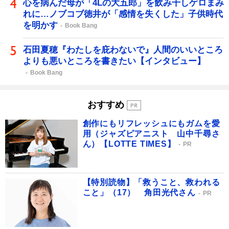
心を病んだ母が「4Lの大五郎」を飲み干しゲロまみ
れに…ノブコブ徳井が「感情を失くした」子供時代
を明かす
Book Bang
石田夏穂『わたしを庇わないで』人間のいいところ
よりも悪いところを書きたい【インタビュー】
Book Bang
おすすめ
創作にもリフレッシュにもガムを愛
用（ジャズピアニスト 山中千尋さ
ん）【LOTTE TIMES】
PR
【特別読物】「救うこと、救われる
こと」（17） 角田光代さん
PR