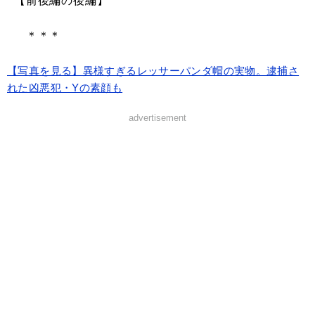
【前後編の後編】
＊＊＊
【写真を見る】異様すぎるレッサーパンダ帽の実物。逮捕さ
れた凶悪犯・Yの素顔も
advertisement