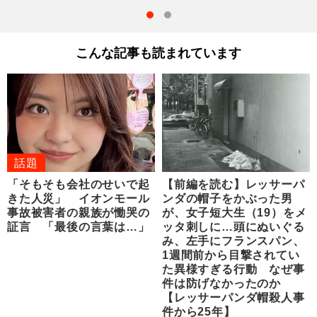
こんな記事も読まれています
話題
「そもそも会社のせいで起
【前編を読む】レッサーパ
きた人災」 イオンモール
ンダの帽子をかぶった男
事故被害者の親族が慟哭の
が、女子短大生（19）をメ
証言 「最後の言葉は…」
ッタ刺しに…頭にぬいぐる
み、左手にフランスパン、
1週間前から目撃されてい
た異様すぎる行動 なぜ事
件は防げなかったのか
【レッサーパンダ帽殺人事
件から25年】