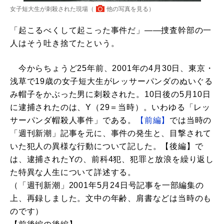
女子短大生が刺殺された現場（
他の写真を見る
）
「起こるべくして起こった事件だ」――捜査幹部の一
人はそう吐き捨てたという。
今からちょうど25年前、2001年の4月30日、東京・
浅草で19歳の女子短大生がレッサーパンダのぬいぐる
み帽子をかぶった男に刺殺された。10日後の5月10日
に逮捕されたのは、Y（29＝当時）。いわゆる「レッ
サーパンダ帽殺人事件」である。
【前編】
では当時の
「週刊新潮」記事を元に、事件の発生と、目撃されて
いた犯人の異様な行動について記した。【後編】で
は、逮捕されたYの、前科4犯、犯罪と放浪を繰り返し
た特異な人生について詳述する。
（「週刊新潮」2001年5月24日号記事を一部編集の
上、再録しました。文中の年齢、肩書などは当時のも
のです）