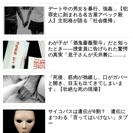
デート中の男女を暴行、強姦…【犯
罪史に刻まれる名古屋アベック殺
人】主犯格が語る「社会復帰」
わが子が「酒鬼薔薇聖斗」だと知っ
たとき――捜査員に告げられた驚愕
の真実「息子さんが天井裏に……」
「死後、筋肉が弛緩し、口がガバー
と開き、目玉も出てきてしまいま
す」【壮絶な死の現場】
サイコパスは遺伝が8割？ 遺伝に
まつわる「言ってはいけない」タブ
ー