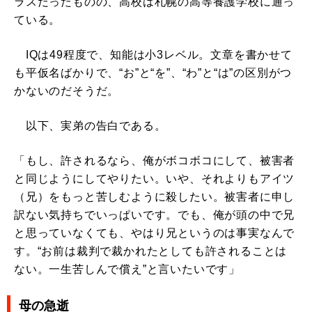
ラスだったものの、高校は札幌の高等養護学校に通っ
ている。
IQは49程度で、知能は小3レベル。文章を書かせて
も平仮名ばかりで、“お”と“を”、“わ”と“は”の区別がつ
かないのだそうだ。
以下、実弟の告白である。
「もし、許されるなら、俺がボコボコにして、被害者
と同じようにしてやりたい。いや、それよりもアイツ
（兄）をもっと苦しむように殺したい。被害者に申し
訳ない気持ちでいっぱいです。でも、俺が頭の中で兄
と思っていなくても、やはり兄というのは事実なんで
す。“お前は裁判で裁かれたとしても許されることは
ない。一生苦しんで償え”と言いたいです」
母の急逝