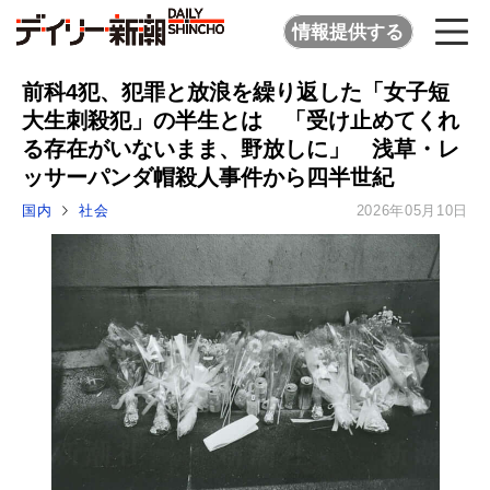
情報提供する
前科4犯、犯罪と放浪を繰り返した「女子短
大生刺殺犯」の半生とは 「受け止めてくれ
る存在がいないまま、野放しに」 浅草・レ
ッサーパンダ帽殺人事件から四半世紀
国内
社会
2026年05月10日