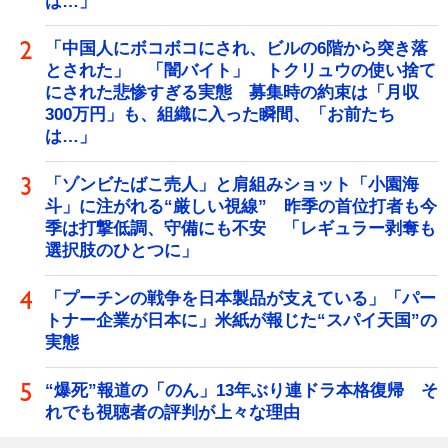
は…」
「中国人にボコボコにされ、ビルの6階から突き落
とされた」 「闇バイト」 トクリュウの使い捨て
にされた悲惨すぎる実態 募集時の約束は「月収
300万円」も、組織に入った瞬間、「お前たち
は…」
「ゾンビたばこ売人」と肩組みショット「小園海
斗」に注がれる“厳しい視線” 昨季の首位打者も今
季は打撃低調、守備にも不安 「レギュラー剥奪も
選択肢のひとつに」
「プーチンの戦争を日本製品が支えている」「パー
トナー企業が日本に」米紙が報じた“スパイ天国”の
実態
“爆死”報道の「のん」13年ぶり連ドラ本格復帰 そ
れでも視聴者の評判が上々な理由