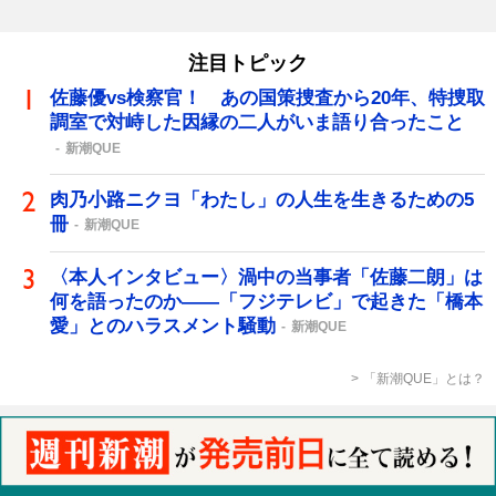
注目トピック
佐藤優vs検察官！ あの国策捜査から20年、特捜取
調室で対峙した因縁の二人がいま語り合ったこと
新潮QUE
肉乃小路ニクヨ「わたし」の人生を生きるための5
冊
新潮QUE
〈本人インタビュー〉渦中の当事者「佐藤二朗」は
何を語ったのか――「フジテレビ」で起きた「橋本
愛」とのハラスメント騒動
新潮QUE
「新潮QUE」とは？