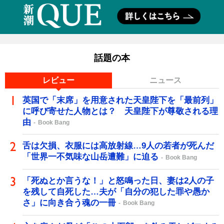
話題の本
レビュー
ニュース
英国で「末席」を用意された天皇陛下を「最前列」
に呼び寄せた人物とは？ 天皇陛下が尊敬される理
由
Book Bang
舌は欠損、衣服には高放射線…9人の若者が死んだ
「世界一不気味な山岳遭難」に迫る
Book Bang
「死ぬとか言うな！」と怒鳴った日、妻は2人の子
を残して自死した…夫が「自分の犯した罪や愚か
さ」に向き合う魂の一冊
Book Bang