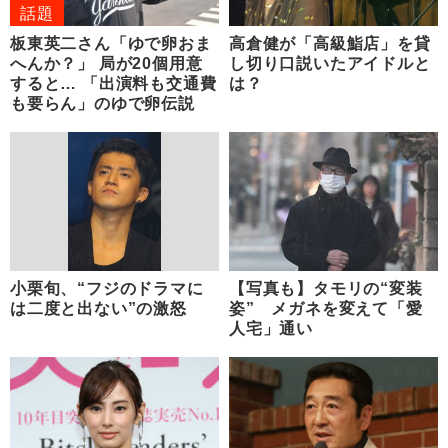
話題
板東英二さん「ゆで卵おま
高倉健が「高級鮨店」を貸
へんか？」 局が20個用意
し切り口説いたアイドルと
すると… 「出演料も交通費
は？
も要らん」のゆで卵伝説
小栗旬、“フジのドラマに
【写真も】タモリの“変装
は二度と出ない”の激怒
姿” メガネを変えて「愛
人宅」通い