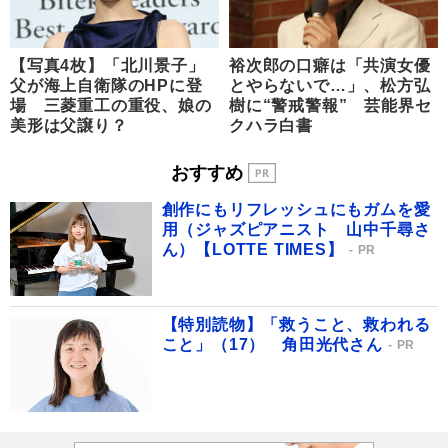
【写真4枚】「北川景子」
裕次郎の口癖は「共演女優
父が海上自衛隊のHPに登
とやらないで…」、松方弘
場 三菱重工の重役、娘の
樹に“警戒警報” 芸能界セ
美形は父譲り？
クハラ白書
おすすめ
創作にもリフレッシュにもガムを愛
用（ジャズピアニスト 山中千尋さ
ん）【LOTTE TIMES】
PR
【特別読物】「救うこと、救われる
こと」（17） 角田光代さん
PR