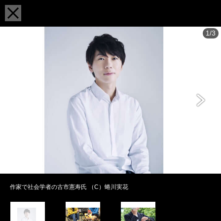
1/3
作家で社会学者の古市憲寿氏 （C）蜷川実花