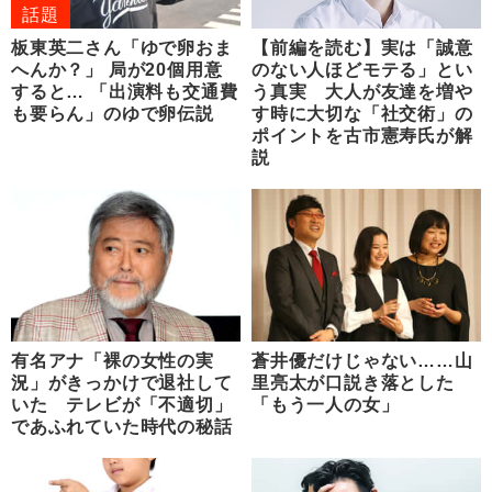
話題
板東英二さん「ゆで卵おま
【前編を読む】実は「誠意
へんか？」 局が20個用意
のない人ほどモテる」とい
すると… 「出演料も交通費
う真実 大人が友達を増や
も要らん」のゆで卵伝説
す時に大切な「社交術」の
ポイントを古市憲寿氏が解
説
有名アナ「裸の女性の実
蒼井優だけじゃない……山
況」がきっかけで退社して
里亮太が口説き落とした
いた テレビが「不適切」
「もう一人の女」
であふれていた時代の秘話