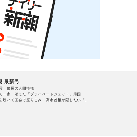
潮 最新号
震 修羅の人間模様
ん一家 消えた「プライベートジェット」帰国
を履いて国会で座りこみ 高市首相が隠したい「...