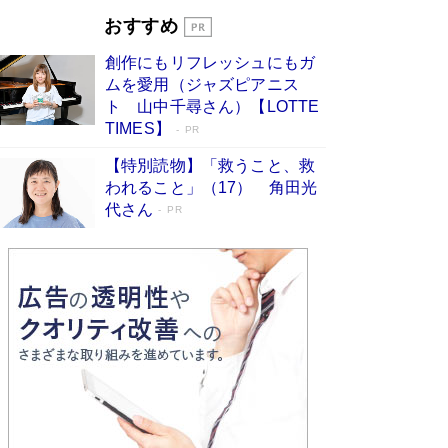
とりのプラネット』試し読み
Book Bang
おすすめ
和田秀樹の70代、80代向け新書がベスト3を独
占 上半期1位にも選出［新書ベストセラー］
創作にもリフレッシュにもガ
Book Bang
ムを愛用（ジャズピアニス
ト 山中千尋さん）【LOTTE
TIMES】
PR
【特別読物】「救うこと、救
われること」（17） 角田光
代さん
PR