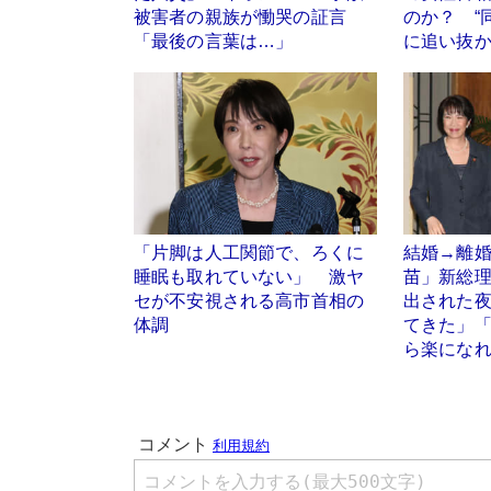
被害者の親族が慟哭の証言
のか？ “
「最後の言葉は…」
に追い抜
「片脚は人工関節で、ろくに
結婚→離
睡眠も取れていない」 激ヤ
苗」新総理
セが不安視される高市首相の
出された夜
体調
てきた」
ら楽にな