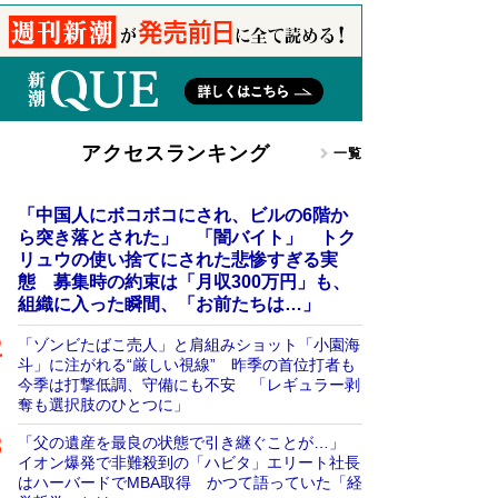
アクセスランキング
一覧
「中国人にボコボコにされ、ビルの6階か
ら突き落とされた」 「闇バイト」 トク
リュウの使い捨てにされた悲惨すぎる実
態 募集時の約束は「月収300万円」も、
組織に入った瞬間、「お前たちは…」
「ゾンビたばこ売人」と肩組みショット「小園海
斗」に注がれる“厳しい視線” 昨季の首位打者も
今季は打撃低調、守備にも不安 「レギュラー剥
奪も選択肢のひとつに」
「父の遺産を最良の状態で引き継ぐことが…」
イオン爆発で非難殺到の「ハビタ」エリート社長
はハーバードでMBA取得 かつて語っていた「経