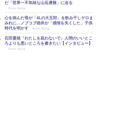
だ「世界一不気味な山岳遭難」に迫る
Book Bang
心を病んだ母が「4Lの大五郎」を飲み干しゲロま
みれに…ノブコブ徳井が「感情を失くした」子供
時代を明かす
Book Bang
石田夏穂『わたしを庇わないで』人間のいいとこ
ろよりも悪いところを書きたい【インタビュー】
Book Bang
73歳でも働くしかない 「老後レス時代」
に交通誘導員の独白が話題
Book Bang
「『火垂るの墓』は、大嘘である」原作者が抱き
続けた“自責の念”とは…「自己憐憫は描きたくな
い」監督が徹底的にこだわったこと（後編） #
戦争の記憶
Book Bang
「なんで？ そんな馬鹿な……」90歳になった作
家・阿刀田高さんが、ひとり暮らしの生活を明か
す
Book Bang
友近氏、絶賛！ 鎌倉を舞台に、孤独を抱えた
人々が新たな一歩を踏み出す連作短篇集『海のほ