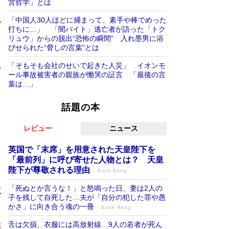
営哲学」とは
「中国人30人ほどに捕まって、素手や棒でめった
打ちに…」 「闇バイト」逃亡者が語った「トク
リュウ」からの脱出“恐怖の瞬間” 入れ墨男に浴
びせられた“脅しの言葉”とは
「そもそも会社のせいで起きた人災」 イオンモ
ール事故被害者の親族が慟哭の証言 「最後の言
葉は…」
話題の本
レビュー
ニュース
英国で「末席」を用意された天皇陛下を
「最前列」に呼び寄せた人物とは？ 天皇
陛下が尊敬される理由
Book Bang
「死ぬとか言うな！」と怒鳴った日、妻は2人の
子を残して自死した…夫が「自分の犯した罪や愚
かさ」に向き合う魂の一冊
Book Bang
舌は欠損、衣服には高放射線…9人の若者が死ん