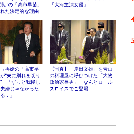
同期”の「高市早苗」
「大河主演女優」
かれた決定的な理由
婚→再婚の「高市早
【写真】「岸田文雄」を青山
が“夫に別れを切り
の料理屋に呼びつけた「大物
” 「ずっと我慢し
政治家長男」 なんとロール
「夫婦じゃなかった
スロイスでご登場
れる…」