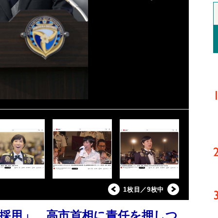
1枚目／9枚中
採用」 高市首相に責任を押しつ