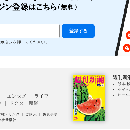
録ボタンを押してください。
週刊新
熊本地
小室さ
ヒール
｜
エンタメ
｜
ライフ
ガ
｜
ドクター新潮
作権・リンク
｜
ご購入
｜
免責事項
会社新潮社