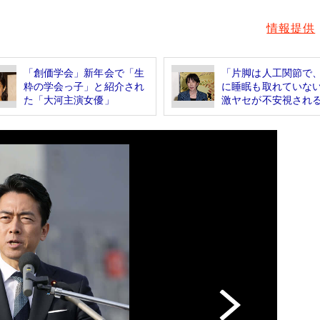
情報提供
「創価学会」新年会で「生
「片脚は人工関節で
粋の学会っ子」と紹介され
に睡眠も取れてい
た「大河主演女優」
激ヤセが不安視される.