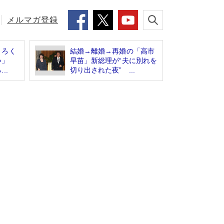
メルマガ登録
、ろく
結婚→離婚→再婚の「高市
ない」
早苗」新総理が“夫に別れを
..
切り出された夜” ...