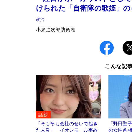
けられた「自衛隊の歌姫」の
政治
小泉進次郎防衛相
こんな記
話題
「そもそも会社のせいで起き
「野田聖
た人災」 イオンモール事故
の女性首