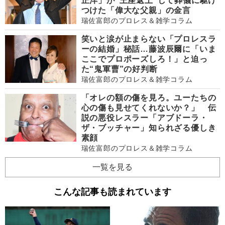
正洋」が“王座返上”して葬儀に駆け
つけた「偉大な父親」の金言
瑞佐富郎のプロレス＆雑学コラム
笑いと涙が止まらない「プロレスラ
ーの結婚」秘話…藤波辰爾に「いま
ここでプロポーズしろ！」と迫っ
た“鬼軍曹”の好判断
瑞佐富郎のプロレス＆雑学コラム
「オレの額の傷を見ろ。ユーたちの
心の傷も見せてくれないか？」 伝
説の悪役レスラー「アブドーラ・
ザ・ブッチャー」知られざる優しき
素顔
瑞佐富郎のプロレス＆雑学コラム
一覧を見る
こんな記事も読まれています