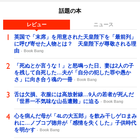
話題の本
レビュー
ニュース
英国で「末席」を用意された天皇陛下を「最前列」
に呼び寄せた人物とは？ 天皇陛下が尊敬される理
由
Book Bang
「死ぬとか言うな！」と怒鳴った日、妻は2人の子
を残して自死した…夫が「自分の犯した罪や愚か
さ」に向き合う魂の一冊
Book Bang
舌は欠損、衣服には高放射線…9人の若者が死んだ
「世界一不気味な山岳遭難」に迫る
Book Bang
心を病んだ母が「4Lの大五郎」を飲み干しゲロまみ
れに…ノブコブ徳井が「感情を失くした」子供時代
を明かす
Book Bang