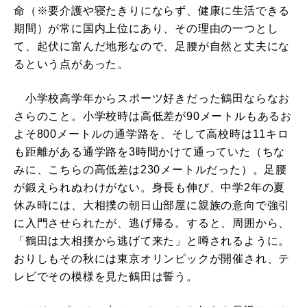
命（※要介護や寝たきりにならず、健康に生活できる
期間）が常に国内上位にあり、その理由の一つとし
て、起伏に富んだ地形なので、足腰が自然と丈夫にな
るという点があった。
小学校高学年からスポーツ好きだった鶴田ならなお
さらのこと。小学校時は高低差が90メートルもあるお
よそ800メートルの通学路を、そして高校時は11キロ
も距離がある通学路を3時間かけて通っていた（ちな
みに、こちらの高低差は230メートルだった）。足腰
が鍛えられぬわけがない。身長も伸び、中学2年の夏
休み時には、大相撲の朝日山部屋に親族の意向で強引
に入門させられたが、逃げ帰る。すると、周囲から、
「鶴田は大相撲から逃げて来た」と噂されるように。
おりしもその秋には東京オリンピックが開催され、テ
レビでその模様を見た鶴田は誓う。