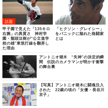
話題
甲子園で見えた「135キロ
「ヒクソン・グレイシー」
右腕」の異質さ 神村学
をパニックに陥れた格闘家
園・龍頭汰樹が“公立進学
とは
校の雄”東筑打線を翻弄し
た理由
アントニオ猪木 “失神”の決定的瞬
間 伝説のカメラマンが明かす衝撃
の舞台裏
【写真】アントニオ猪木に闘魂注入
された 22歳の頃の「女優・長谷川
京子」