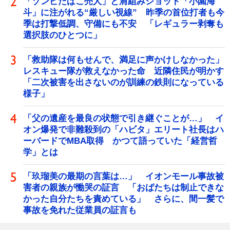
「ゾンビたばこ売人」と肩組みショット「小園海
斗」に注がれる“厳しい視線” 昨季の首位打者も今
季は打撃低調、守備にも不安 「レギュラー剥奪も
選択肢のひとつに」
「救助隊は何もせんで、満足に声かけしなかった」
レスキュー隊が救えなかった命 近隣住民が明かす
「二次被害を出さないのが訓練の鉄則になっている
様子」
「父の遺産を最良の状態で引き継ぐことが…」 イ
オン爆発で非難殺到の「ハビタ」エリート社長はハ
ーバードでMBA取得 かつて語っていた「経営哲
学」とは
「玖瑠美の最期の言葉は…」 イオンモール事故被
害者の親族が慟哭の証言 「おばたちは制止できな
かった自分たちを責めている」 さらに、間一髪で
事故を免れた従業員の証言も