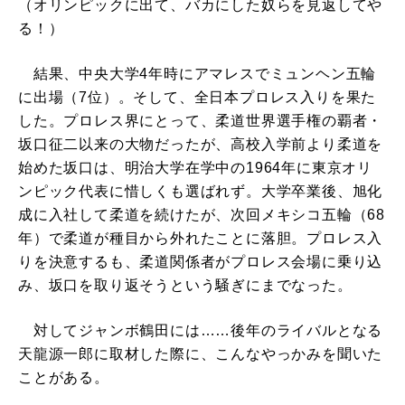
（オリンピックに出て、バカにした奴らを見返してや
る！）
結果、中央大学4年時にアマレスでミュンヘン五輪
に出場（7位）。そして、全日本プロレス入りを果た
した。プロレス界にとって、柔道世界選手権の覇者・
坂口征二以来の大物だったが、高校入学前より柔道を
始めた坂口は、明治大学在学中の1964年に東京オリ
ンピック代表に惜しくも選ばれず。大学卒業後、旭化
成に入社して柔道を続けたが、次回メキシコ五輪（68
年）で柔道が種目から外れたことに落胆。プロレス入
りを決意するも、柔道関係者がプロレス会場に乗り込
み、坂口を取り返そうという騒ぎにまでなった。
対してジャンボ鶴田には……後年のライバルとなる
天龍源一郎に取材した際に、こんなやっかみを聞いた
ことがある。