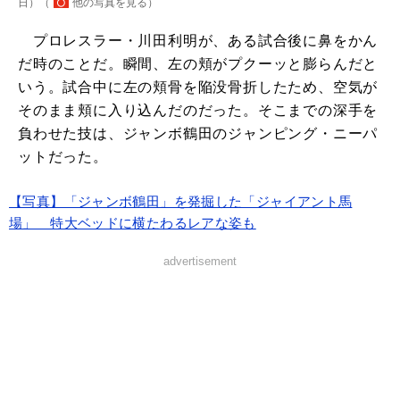
日）（
他の写真を見る
）
プロレスラー・川田利明が、ある試合後に鼻をかん
だ時のことだ。瞬間、左の頬がプクーッと膨らんだと
いう。試合中に左の頬骨を陥没骨折したため、空気が
そのまま頬に入り込んだのだった。そこまでの深手を
負わせた技は、ジャンボ鶴田のジャンピング・ニーパ
ットだった。
【写真】「ジャンボ鶴田」を発掘した「ジャイアント馬
場」 特大ベッドに横たわるレアな姿も
advertisement