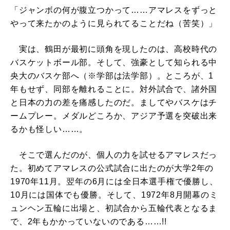
「ジャンボの何が腹立つかって……アマレスをずっと
やって来たかのように見られてることだね（苦笑）」
実は、鶴田が最初に頭角を現したのは、高校時代の
バスケットボール部。そして、強豪として知られる中
央大のバスケ部へ（※学部は法学部）。ところが、1
年もせず、同部を離れることに。対外試合で、諸外国
と日本の力の差を痛感したのだ。ましてやバスケはチ
ームプレー。メダルどころか、アジア予選を突破出来
るかも怪しい……。
そこで選んだのが、個人の力を試せるアマレスだっ
た。初めてアマレスの公式試合に出たのが大学2年の
1970年11月。翌年の6月には全日本選手権で優勝し、
10月には国体でも優勝。そして、1972年8月開幕のミ
ュンヘン五輪に出場と、初試合から五輪代表となるま
で、2年もかかっていないのである……!!