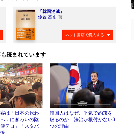
『韓国消滅』
鈴置 高史
著
ネット書店で購入する
事も読まれています
光客は「日本の代わ
韓国人はなぜ、平気で約束を
国へ…にぎわいの陰
破るのか 法治が根付かない3
排便テロ」「スタバ
つの理由
記憶