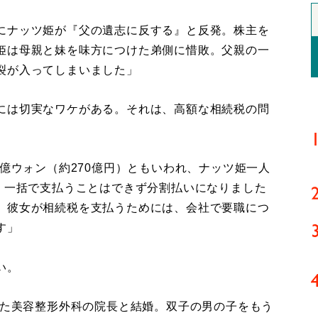
にナッツ姫が『父の遺志に反する』と反発。株主を
姫は母親と妹を味方につけた弟側に惜敗。父親の一
裂が入ってしまいました」
には切実なワケがある。それは、高額な相続税の問
0億ウォン（約270億円）ともいわれ、ナッツ姫一人
然、一括で支払うことはできず分割払いになりました
。彼女が相続税を支払うためには、会社で要職につ
す」
い。
った美容整形外科の院長と結婚。双子の男の子をもう