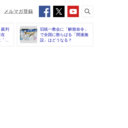
メルマガ登録
と裁判
旧統一教会に「解散命令」
李在
で全国に散らばる「関連施
...
設」はどうなる？