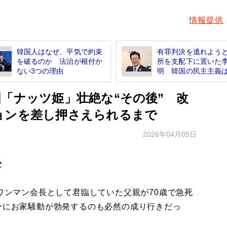
情報提供
韓国人はなぜ、平気で約束
有罪判決を逃れよう
を破るのか 法治が根付か
所を支配下に置いた
ない3つの理由
明 韓国の民主主義は「
「ナッツ姫」壮絶な“その後” 改
ョンを差し押さえられるまで
2026年04月05日
訟
ワンマン会長として君臨していた父親が70歳で急死
ーにお家騒動が勃発するのも必然の成り行きだっ