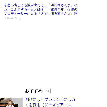
今思い出しても涙が出そう…「明石家さんま」の
カッコよすぎる一言とは？ 「電波少年」伝説の
プロデューサーによる『人間・明石家さんま』評
Book Bang
「宇宙兄弟」最終46巻がベストセラー1
位 宇宙開発への関心を押し上げた18年の
物語に幕 特装版には「宇宙で描かれたマ
ンガ」も収録
Book Bang
美輪明宏 晩年の回答を集めた『ほほえんで生き
るための人生相談』がランクイン［エンターテイ
メントベストセラー］
Book Bang
「『火垂るの墓』は、大嘘である」原作者が抱き
続けた“自責の念”とは…「自己憐憫は描きたくな
い」監督が徹底的にこだわったこと（後編） #
戦争の記憶
Book Bang
「叱って伸びるやつは、褒めたらもっと伸びる」
おすすめ
俳優・高嶋政伸が家族に教わった“人を育てるコ
ツ”…芸への考え方を明かす
Book Bang
創作にもリフレッシュにもガ
東野圭吾、伊坂幸太郎の人気シリーズ最新作どち
ムを愛用（ジャズピアニス