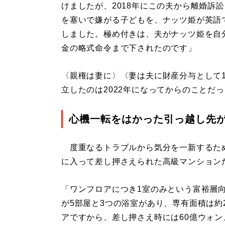
けましたが、2018年にこの夫から離婚訴
を塞いで嫌がる子どもを、ナッツ姫が英語
しました。極め付きは、夫がナッツ姫を自
金の略式命令まで下されたのです」
〈親権は妻に〉〈妻は夫に財産分与として1
立したのは2022年になってからのことだ
心機一転をはかった引っ越し先
度重なるトラブルから気分を一新するため
に入って差し押さえられた高級マンション
「ワンフロアにつき1室のみという富裕層
が5部屋と3つの浴室があり、専有面積は約
アですから、差し押さえ時には60億ウォ