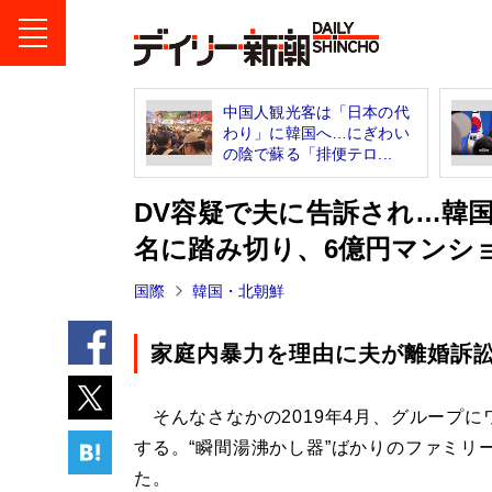
中国人観光客は「日本の代
わり」に韓国へ…にぎわい
の陰で蘇る「排便テロ...
DV容疑で夫に告訴され…韓国
名に踏み切り、6億円マンシ
国際
韓国・北朝鮮
家庭内暴力を理由に夫が離婚訴
そんなさなかの2019年4月、グループに
する。“瞬間湯沸かし器”ばかりのファミリ
た。