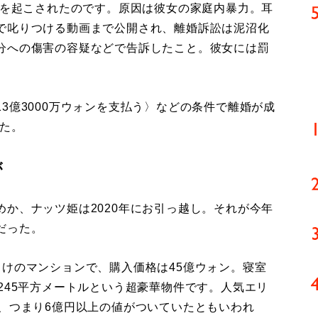
訟を起こされたのです。原因は彼女の家庭内暴力。耳
で叱りつける動画まで公開され、離婚訴訟は泥沼化
分への傷害の容疑などで告訴したこと。彼女には罰
3億3000万ウォンを支払う〉などの条件で離婚が成
った。
が
か、ナッツ姫は2020年にお引っ越し。それが今年
だった。
向けのマンションで、購入価格は45億ウォン。寝室
245平方メートルという超豪華物件です。人気エリ
ン、つまり6億円以上の値がついていたともいわれ