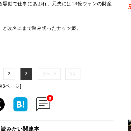
る騒動で仕事にあぶれ、元夫には13億ウォンの財産
た」と改名にまで踏み切ったナッツ姫。
。
2
3
次へ
3/3ページ]
0
て読みたい関連本