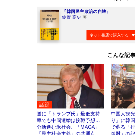
『韓国民主政治の自壊』
鈴置 高史
著
ネット書店で購入する
こんな記
話題
遂に「トランプ氏」最低支持
中国人観
率でも中間選挙は接戦予想…
り」に韓
分断進む米社会、「MAGA」
で蘇る「
「民主社会主義」の共通点
焼酎」の