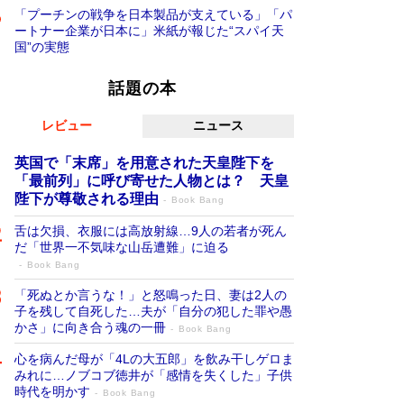
「プーチンの戦争を日本製品が支えている」「パ
ートナー企業が日本に」米紙が報じた“スパイ天
国”の実態
話題の本
レビュー
ニュース
英国で「末席」を用意された天皇陛下を
「最前列」に呼び寄せた人物とは？ 天皇
陛下が尊敬される理由
Book Bang
舌は欠損、衣服には高放射線…9人の若者が死ん
だ「世界一不気味な山岳遭難」に迫る
Book Bang
「死ぬとか言うな！」と怒鳴った日、妻は2人の
子を残して自死した…夫が「自分の犯した罪や愚
かさ」に向き合う魂の一冊
Book Bang
心を病んだ母が「4Lの大五郎」を飲み干しゲロま
みれに…ノブコブ徳井が「感情を失くした」子供
時代を明かす
Book Bang