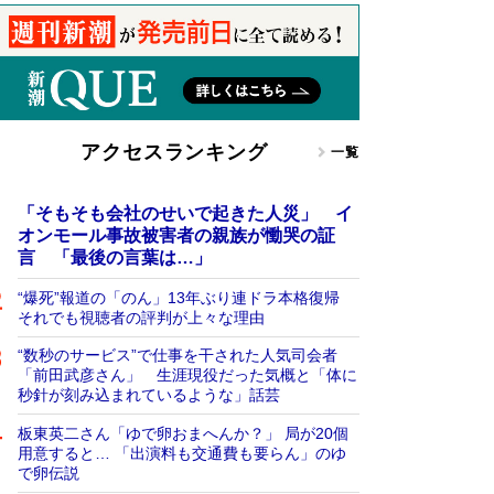
アクセスランキング
一覧
「そもそも会社のせいで起きた人災」 イ
オンモール事故被害者の親族が慟哭の証
言 「最後の言葉は…」
“爆死”報道の「のん」13年ぶり連ドラ本格復帰
それでも視聴者の評判が上々な理由
“数秒のサービス”で仕事を干された人気司会者
「前田武彦さん」 生涯現役だった気概と「体に
秒針が刻み込まれているような」話芸
板東英二さん「ゆで卵おまへんか？」 局が20個
用意すると… 「出演料も交通費も要らん」のゆ
で卵伝説