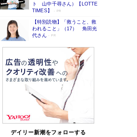
らも文庫化 映画化された直木賞受賞作もランク
ト 山中千尋さん）【LOTTE
イン［文庫ベストセラー］
Book Bang
TIMES】
PR
【特別読物】「救うこと、救
われること」（17） 角田光
代さん
PR
デイリー新潮をフォローする