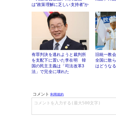
は“政策理解に乏しい支持者”か
有罪判決を逃れようと裁判所
旧統一教
を支配下に置いた李在明 韓
全国に散
国の民主主義は「司法改革3
はどうな
法」で完全に壊れた