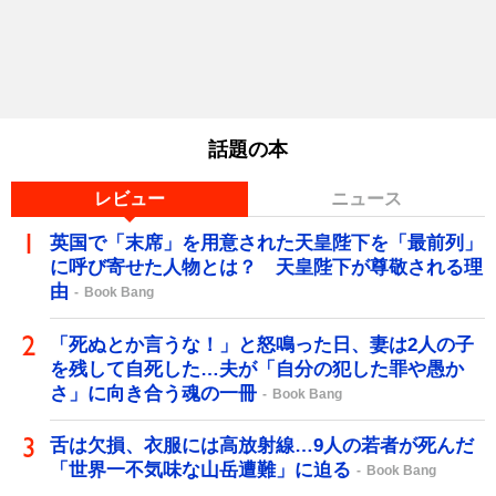
話題の本
レビュー
ニュース
英国で「末席」を用意された天皇陛下を「最前列」
に呼び寄せた人物とは？ 天皇陛下が尊敬される理
由
Book Bang
「死ぬとか言うな！」と怒鳴った日、妻は2人の子
を残して自死した…夫が「自分の犯した罪や愚か
さ」に向き合う魂の一冊
Book Bang
舌は欠損、衣服には高放射線…9人の若者が死んだ
「世界一不気味な山岳遭難」に迫る
Book Bang