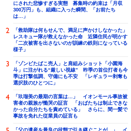
にされた悲惨すぎる実態 募集時の約束は「月収
300万円」も、組織に入った瞬間、「お前たち
は…」
「救助隊は何もせんで、満足に声かけしなかった」
レスキュー隊が救えなかった命 近隣住民が明かす
「二次被害を出さないのが訓練の鉄則になっている
様子」
「ゾンビたばこ売人」と肩組みショット「小園海
斗」に注がれる“厳しい視線” 昨季の首位打者も今
季は打撃低調、守備にも不安 「レギュラー剥奪も
選択肢のひとつに」
「玖瑠美の最期の言葉は…」 イオンモール事故被
害者の親族が慟哭の証言 「おばたちは制止できな
かった自分たちを責めている」 さらに、間一髪で
事故を免れた従業員の証言も
「父の遺産を最良の状態で引き継ぐことが…」 イ