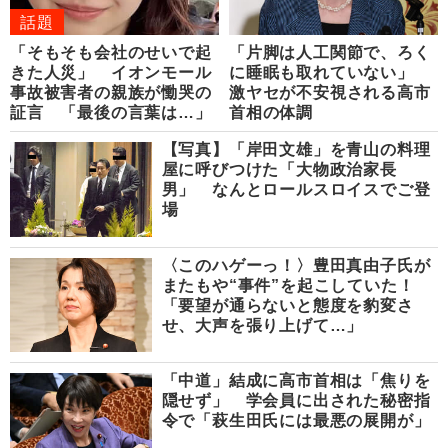
話題
「そもそも会社のせいで起
「片脚は人工関節で、ろく
きた人災」 イオンモール
に睡眠も取れていない」
事故被害者の親族が慟哭の
激ヤセが不安視される高市
証言 「最後の言葉は…」
首相の体調
【写真】「岸田文雄」を青山の料理
屋に呼びつけた「大物政治家長
男」 なんとロールスロイスでご登
場
〈このハゲーっ！〉豊田真由子氏が
またもや“事件”を起こしていた！
「要望が通らないと態度を豹変さ
せ、大声を張り上げて…」
「中道」結成に高市首相は「焦りを
隠せず」 学会員に出された秘密指
令で「萩生田氏には最悪の展開が」