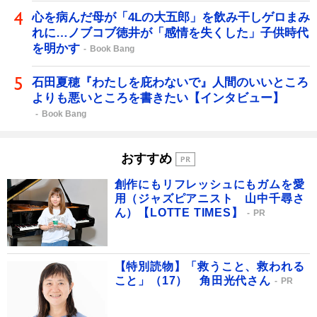
心を病んだ母が「4Lの大五郎」を飲み干しゲロまみ
れに…ノブコブ徳井が「感情を失くした」子供時代
を明かす
Book Bang
石田夏穂『わたしを庇わないで』人間のいいところ
よりも悪いところを書きたい【インタビュー】
Book Bang
おすすめ
創作にもリフレッシュにもガムを愛
用（ジャズピアニスト 山中千尋さ
ん）【LOTTE TIMES】
PR
【特別読物】「救うこと、救われる
こと」（17） 角田光代さん
PR