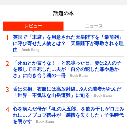
話題の本
レビュー
ニュース
英国で「末席」を用意された天皇陛下を「最前列」
に呼び寄せた人物とは？ 天皇陛下が尊敬される理
由
Book Bang
「死ぬとか言うな！」と怒鳴った日、妻は2人の子
を残して自死した…夫が「自分の犯した罪や愚か
さ」に向き合う魂の一冊
Book Bang
舌は欠損、衣服には高放射線…9人の若者が死んだ
「世界一不気味な山岳遭難」に迫る
Book Bang
心を病んだ母が「4Lの大五郎」を飲み干しゲロまみ
れに…ノブコブ徳井が「感情を失くした」子供時代
を明かす
Book Bang