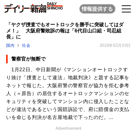
情報提供する
「ヤクザ捜査でもオートロックを勝手に突破してはダ
メ！」 大阪府警敗訴の報は「6代目山口組・司忍組
長」に
国内
社会
2026年02月03日
警察官が無断で
1月22日、中日新聞が《マンションオートロックす
り抜け「捜査として違法」地裁判決》と題する記事を
ネットで報じた。大阪府警の警察官が協力を拒む参考
人（＝原告）の居住するオートロックマンションのセ
キュリティを突破してマンション内に侵入したことな
どが違法であるという国賠訴訟で、府に賠償金の支払
いを命じる判決が名古屋地裁で下ったのだ。...
Advertisement