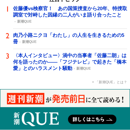
佐藤優vs検察官！ あの国策捜査から20年、特捜取
調室で対峙した因縁の二人がいま語り合ったこと
新潮QUE
肉乃小路ニクヨ「わたし」の人生を生きるための5
冊
新潮QUE
〈本人インタビュー〉渦中の当事者「佐藤二朗」は
何を語ったのか――「フジテレビ」で起きた「橋本
愛」とのハラスメント騒動
新潮QUE
「新潮QUE」とは？