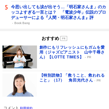
今思い出しても涙が出そう…「明石家さんま」のカ
ッコよすぎる一言とは？ 「電波少年」伝説のプロ
デューサーによる『人間・明石家さんま』評
Book Bang
おすすめ
創作にもリフレッシュにもガムを愛
用（ジャズピアニスト 山中千尋さ
ん）【LOTTE TIMES】
PR
【特別読物】「救うこと、救われる
こと」（17） 角田光代さん
PR