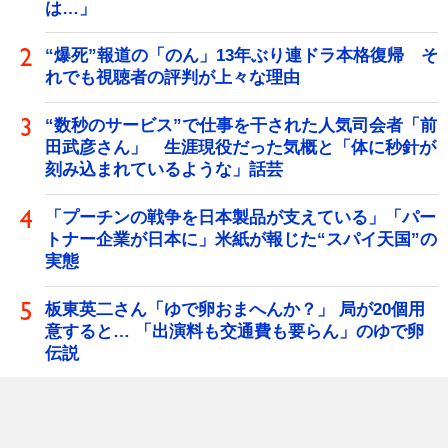
は…」
“爆死”報道の「のん」13年ぶり連ドラ本格復帰 そ
れでも視聴者の評判が上々な理由
“数秒のサービス”で仕事を干された人気司会者「前
田武彦さん」 生涯現役だった気概と「体に秒針が
刻み込まれているような」話芸
「プーチンの戦争を日本製品が支えている」「パー
トナー企業が日本に」米紙が報じた“スパイ天国”の
実態
板東英二さん「ゆで卵おまへんか？」 局が20個用
意すると… 「出演料も交通費も要らん」のゆで卵
伝説