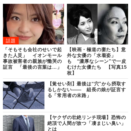
話題
「そもそも会社のせいで起
【映画・極道の妻たち】意
きた人災」 イオンモール
外な女優の「水着姿」
事故被害者の親族が慟哭の
も “濃厚なシーン”で一皮
証言 「最後の言葉は…」
むけた女優たち 【写真15
枚】
【覚せい剤】最後は“穴”から摂取す
るしかない―― 組長の娘が証言す
る「常用者の末路」
【ヤクザの壮絶リンチ現場】恐怖の
絶頂で人間が放つ「凄まじい臭い」
とは