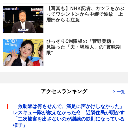
【写真も】NHK記者、カツラをかぶ
ってワシントンから中継で波紋 上
層部からも注意
ひっそりCM降板の「菅野美穂」
見誤った「夫・堺雅人」の“賞味期
限”
アクセスランキング
一覧
「救助隊は何もせんで、満足に声かけしなかった」
レスキュー隊が救えなかった命 近隣住民が明かす
「二次被害を出さないのが訓練の鉄則になっている
様子」