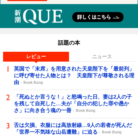
話題の本
レビュー
ニュース
英国で「末席」を用意された天皇陛下を「最前列」
に呼び寄せた人物とは？ 天皇陛下が尊敬される理
由
Book Bang
「死ぬとか言うな！」と怒鳴った日、妻は2人の子
を残して自死した…夫が「自分の犯した罪や愚か
さ」に向き合う魂の一冊
Book Bang
舌は欠損、衣服には高放射線…9人の若者が死んだ
「世界一不気味な山岳遭難」に迫る
Book Bang