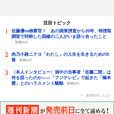
注目トピック
佐藤優vs検察官！ あの国策捜査から20年、特捜取
調室で対峙した因縁の二人がいま語り合ったこと
新潮QUE
肉乃小路ニクヨ「わたし」の人生を生きるための5
冊
新潮QUE
〈本人インタビュー〉渦中の当事者「佐藤二朗」は
何を語ったのか――「フジテレビ」で起きた「橋本
愛」とのハラスメント騒動
新潮QUE
「新潮QUE」とは？