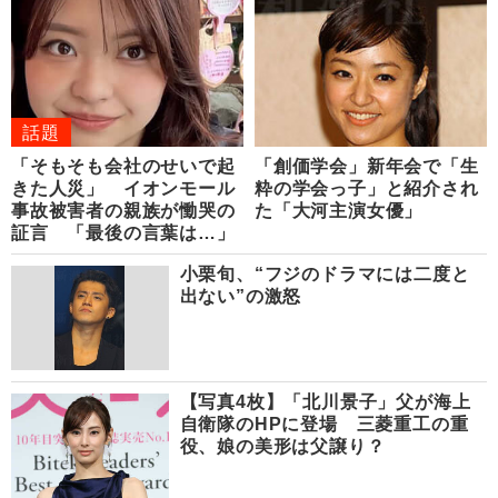
話題
「そもそも会社のせいで起
「創価学会」新年会で「生
きた人災」 イオンモール
粋の学会っ子」と紹介され
事故被害者の親族が慟哭の
た「大河主演女優」
証言 「最後の言葉は…」
小栗旬、“フジのドラマには二度と
出ない”の激怒
【写真4枚】「北川景子」父が海上
自衛隊のHPに登場 三菱重工の重
役、娘の美形は父譲り？