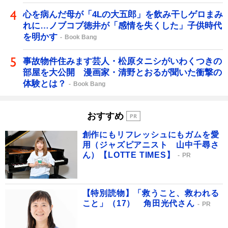
心を病んだ母が「4Lの大五郎」を飲み干しゲロまみ
れに…ノブコブ徳井が「感情を失くした」子供時代
を明かす
Book Bang
事故物件住みます芸人・松原タニシがいわくつきの
部屋を大公開 漫画家・清野とおるが聞いた衝撃の
体験とは？
Book Bang
おすすめ
創作にもリフレッシュにもガムを愛
用（ジャズピアニスト 山中千尋さ
ん）【LOTTE TIMES】
PR
【特別読物】「救うこと、救われる
こと」（17） 角田光代さん
PR