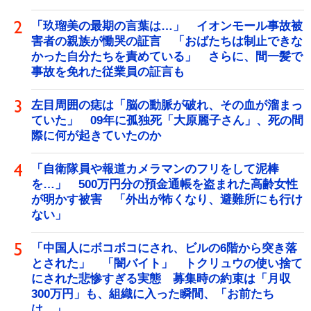
「玖瑠美の最期の言葉は…」 イオンモール事故被
害者の親族が慟哭の証言 「おばたちは制止できな
かった自分たちを責めている」 さらに、間一髪で
事故を免れた従業員の証言も
左目周囲の痣は「脳の動脈が破れ、その血が溜まっ
ていた」 09年に孤独死「大原麗子さん」、死の間
際に何が起きていたのか
「自衛隊員や報道カメラマンのフリをして泥棒
を…」 500万円分の預金通帳を盗まれた高齢女性
が明かす被害 「外出が怖くなり、避難所にも行け
ない」
「中国人にボコボコにされ、ビルの6階から突き落
とされた」 「闇バイト」 トクリュウの使い捨て
にされた悲惨すぎる実態 募集時の約束は「月収
300万円」も、組織に入った瞬間、「お前たち
は…」