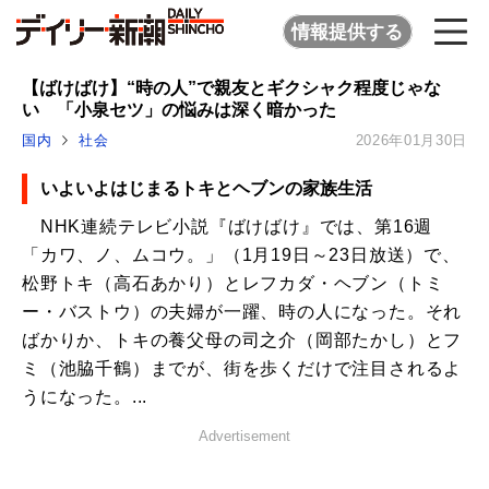
情報提供する
【ばけばけ】“時の人”で親友とギクシャク程度じゃな
い 「小泉セツ」の悩みは深く暗かった
国内
社会
2026年01月30日
いよいよはじまるトキとヘブンの家族生活
NHK連続テレビ小説『ばけばけ』では、第16週
「カワ、ノ、ムコウ。」（1月19日～23日放送）で、
松野トキ（高石あかり）とレフカダ・ヘブン（トミ
ー・バストウ）の夫婦が一躍、時の人になった。それ
ばかりか、トキの養父母の司之介（岡部たかし）とフ
ミ（池脇千鶴）までが、街を歩くだけで注目されるよ
うになった。...
Advertisement