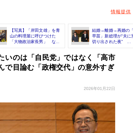
情報提供
【写真】「岸田文雄」を青
結婚→離婚→再婚の
山の料理屋に呼びつけた
早苗」新総理が“夫に
「大物政治家長男」 な...
切り出された夜” ...
たいのは「自民党」ではなく「高市
んで目論む「政権交代」の意外すぎ
2026年01月22日