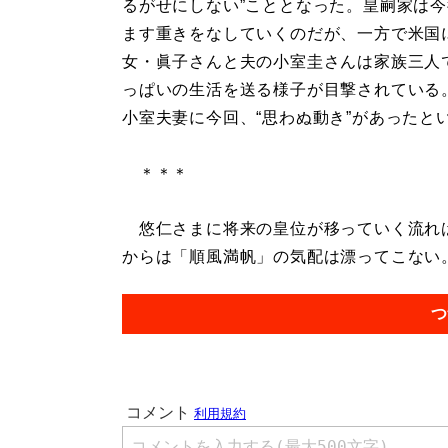
るがせにしない”こととなった。皇嗣家は
ます重きをなしていくのだが、一方で米国
女・眞子さんと夫の小室圭さんは家族三人
っぱいの生活を送る様子が目撃されている
小室夫妻に今回、“思わぬ動き”があったと
＊＊＊
悠仁さまに将来の皇位が移っていく流れは
からは「順風満帆」の気配は漂ってこない。.
つ