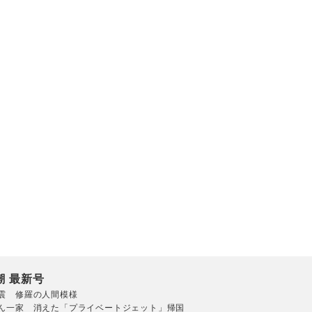
潮 最新号
震 修羅の人間模様
ん一家 消えた「プライベートジェット」帰国