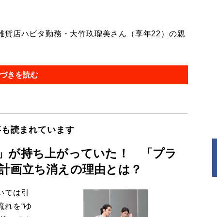
貨店ハビタ勤務・大竹玖瑠美さん（享年22）の親
づきを読む
事も読まれています
」が持ち上がっていた！ 「プラ
計画立ち消えの理由とは？
いては引
流れを“ゆ