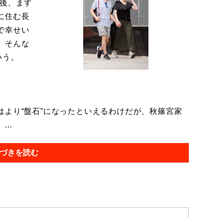
今後、ます
に住む長
で幸せい
。そんな
いう。
より“盤石”になったといえるわけだが、秋篠宮家
..
づきを読む