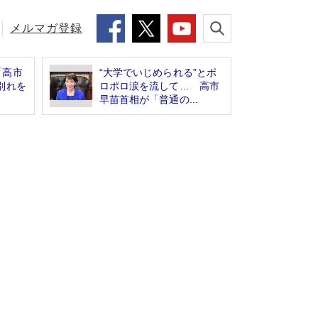
メルマガ登録
「高市
“大学でいじめられる”とポ
別れを
ロポロ涙を流して… 高市
早苗首相が「普通の...