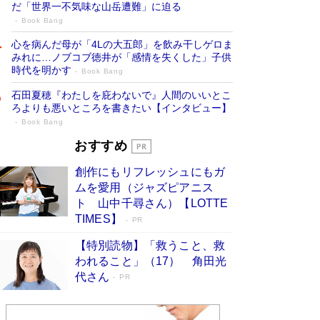
だ「世界一不気味な山岳遭難」に迫る
Book Bang
心を病んだ母が「4Lの大五郎」を飲み干しゲロま
みれに…ノブコブ徳井が「感情を失くした」子供
時代を明かす
Book Bang
石田夏穂『わたしを庇わないで』人間のいいとこ
ろよりも悪いところを書きたい【インタビュー】
Book Bang
73歳でも働くしかない 「老後レス時代」
おすすめ
に交通誘導員の独白が話題
Book Bang
創作にもリフレッシュにもガ
「『火垂るの墓』は、大嘘である」原作者が抱き
ムを愛用（ジャズピアニス
続けた“自責の念”とは…「自己憐憫は描きたくな
ト 山中千尋さん）【LOTTE
い」監督が徹底的にこだわったこと（後編） #
TIMES】
PR
戦争の記憶
Book Bang
【特別読物】「救うこと、救
「なんで？ そんな馬鹿な……」90歳になった作
われること」（17） 角田光
家・阿刀田高さんが、ひとり暮らしの生活を明か
す
代さん
Book Bang
PR
友近氏、絶賛！ 鎌倉を舞台に、孤独を抱えた
人々が新たな一歩を踏み出す連作短篇集『海のほ