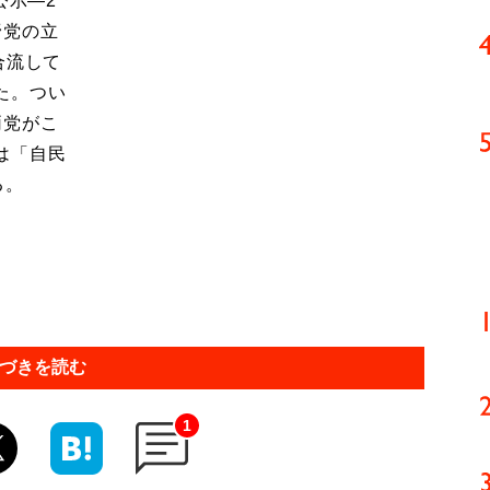
公示―2
野党の立
合流して
た。つい
両党がこ
は「自民
る。
づきを読む
1