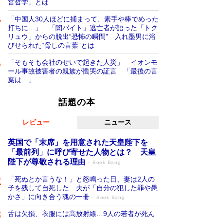
営哲学」とは
「中国人30人ほどに捕まって、素手や棒でめった
打ちに…」 「闇バイト」逃亡者が語った「トク
リュウ」からの脱出“恐怖の瞬間” 入れ墨男に浴
びせられた“脅しの言葉”とは
「そもそも会社のせいで起きた人災」 イオンモ
ール事故被害者の親族が慟哭の証言 「最後の言
葉は…」
話題の本
レビュー
ニュース
英国で「末席」を用意された天皇陛下を
「最前列」に呼び寄せた人物とは？ 天皇
陛下が尊敬される理由
Book Bang
「死ぬとか言うな！」と怒鳴った日、妻は2人の
子を残して自死した…夫が「自分の犯した罪や愚
かさ」に向き合う魂の一冊
Book Bang
舌は欠損、衣服には高放射線…9人の若者が死ん