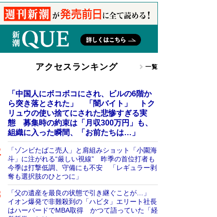
アクセスランキング
一覧
「中国人にボコボコにされ、ビルの6階か
ら突き落とされた」 「闇バイト」 トク
リュウの使い捨てにされた悲惨すぎる実
態 募集時の約束は「月収300万円」も、
組織に入った瞬間、「お前たちは…」
「ゾンビたばこ売人」と肩組みショット「小園海
斗」に注がれる“厳しい視線” 昨季の首位打者も
今季は打撃低調、守備にも不安 「レギュラー剥
奪も選択肢のひとつに」
「父の遺産を最良の状態で引き継ぐことが…」
イオン爆発で非難殺到の「ハビタ」エリート社長
はハーバードでMBA取得 かつて語っていた「経