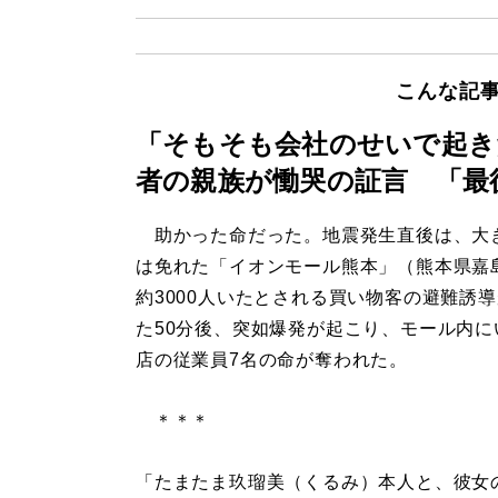
こんな記
「そもそも会社のせいで起き
者の親族が慟哭の証言 「最
助かった命だった。地震発生直後は、大
は免れた「イオンモール熊本」（熊本県嘉
約3000人いたとされる買い物客の避難誘
た50分後、突如爆発が起こり、モール内に
店の従業員7名の命が奪われた。
＊＊＊
「たまたま玖瑠美（くるみ）本人と、彼女