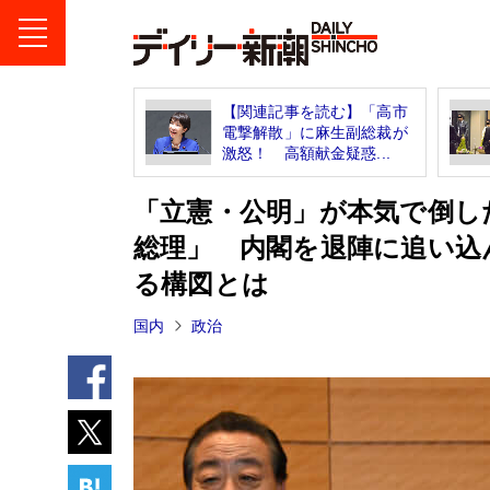
【関連記事を読む】「高市
電撃解散」に麻生副総裁が
激怒！ 高額献金疑惑...
「立憲・公明」が本気で倒し
総理」 内閣を退陣に追い込
る構図とは
国内
政治