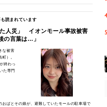
事も読まれています
た人災」 イオンモール事故被害
後の言葉は…」
きな被害
島町）。
導が終わっ
いた専門
のおばとその娘が、避難していたモールの駐車場で