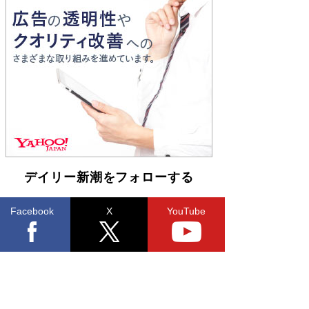
とりのプラネット』試し読み
Book Bang
和田秀樹の70代、80代向け新書がベスト3を独
占 上半期1位にも選出［新書ベストセラー］
Book Bang
デイリー新潮をフォローする
Facebook
X
YouTube