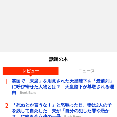
話題の本
レビュー
ニュース
英国で「末席」を用意された天皇陛下を「最前列」
に呼び寄せた人物とは？ 天皇陛下が尊敬される理
由
Book Bang
「死ぬとか言うな！」と怒鳴った日、妻は2人の子
を残して自死した…夫が「自分の犯した罪や愚か
さ」に向き合う魂の一冊
Book Bang