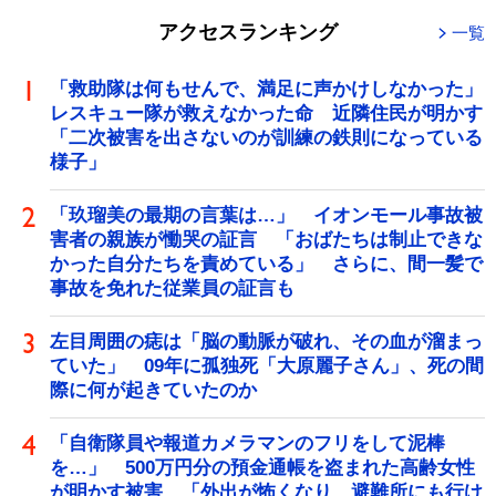
アクセスランキング
一覧
「救助隊は何もせんで、満足に声かけしなかった」
レスキュー隊が救えなかった命 近隣住民が明かす
「二次被害を出さないのが訓練の鉄則になっている
様子」
「玖瑠美の最期の言葉は…」 イオンモール事故被
害者の親族が慟哭の証言 「おばたちは制止できな
かった自分たちを責めている」 さらに、間一髪で
事故を免れた従業員の証言も
左目周囲の痣は「脳の動脈が破れ、その血が溜まっ
ていた」 09年に孤独死「大原麗子さん」、死の間
際に何が起きていたのか
「自衛隊員や報道カメラマンのフリをして泥棒
を…」 500万円分の預金通帳を盗まれた高齢女性
が明かす被害 「外出が怖くなり、避難所にも行け