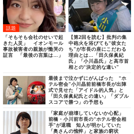
話題
「そもそも会社のせいで起
【第2回を読む】批判の集
きた人災」 イオンモール
中砲火を浴びても“彼女た
事故被害者の親族が慟哭の
ち”が市長の座にこだわる
証言 「最後の言葉は…」
理由とは…「田久保眞紀
氏」「小川晶氏」と高市首
相との“決定的な違い”
最後まで泣かずにがんばった “ホ
テル密会”小川晶前前橋市長が出陣
式で見せた「アイドル的人気」と
「田久保眞紀氏との違い」「ダブル
スコアで勝つ」の予想も
「家庭が崩壊していないか心配」
前橋・小川前市長の“ホテル密会相
手”が退職 知人が明かしていた
「奥さんの憔悴」と家族の窮状