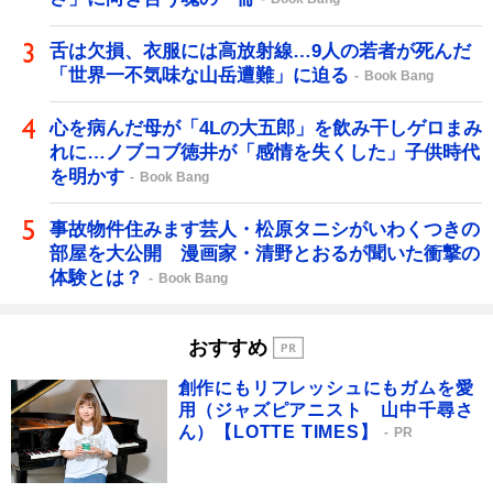
舌は欠損、衣服には高放射線…9人の若者が死んだ
「世界一不気味な山岳遭難」に迫る
Book Bang
心を病んだ母が「4Lの大五郎」を飲み干しゲロまみ
れに…ノブコブ徳井が「感情を失くした」子供時代
を明かす
Book Bang
事故物件住みます芸人・松原タニシがいわくつきの
部屋を大公開 漫画家・清野とおるが聞いた衝撃の
体験とは？
Book Bang
おすすめ
創作にもリフレッシュにもガムを愛
用（ジャズピアニスト 山中千尋さ
ん）【LOTTE TIMES】
PR