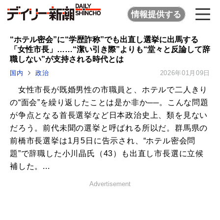
情報提供する
“ホテル密会”に“学歴詐称”でも出直し選挙に出馬する
「女性市長」……“潔い引き際”よりも“堂々と反論して辞
職しない”が支持される時代とは
国内
政治
2026年01月09日
女性市長が既婚男性の市職員と、ホテルで二人きり
の“面会”を繰り返したことは是か非か──。こんな問題
が争点となる首長選挙など日本政治史上、類を見ない
だろう。前代未聞の選挙と呼ばれる所以だ。群馬県の
前橋市長選挙は1月5日に告示され、“ホテル密会問
題”で辞職した小川晶氏（43）も出直し市長選に立候
補した。...
Advertisement