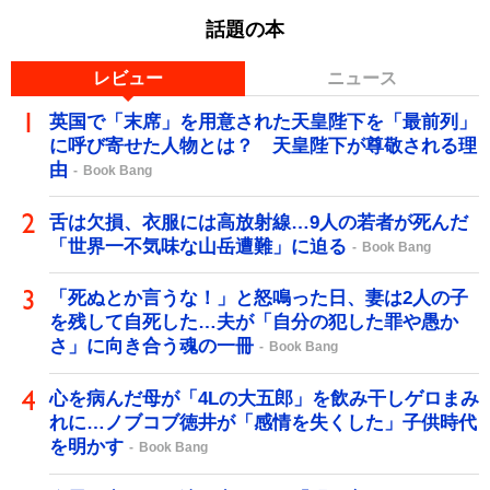
話題の本
レビュー
ニュース
英国で「末席」を用意された天皇陛下を「最前列」
に呼び寄せた人物とは？ 天皇陛下が尊敬される理
由
Book Bang
舌は欠損、衣服には高放射線…9人の若者が死んだ
「世界一不気味な山岳遭難」に迫る
Book Bang
「死ぬとか言うな！」と怒鳴った日、妻は2人の子
を残して自死した…夫が「自分の犯した罪や愚か
さ」に向き合う魂の一冊
Book Bang
心を病んだ母が「4Lの大五郎」を飲み干しゲロまみ
れに…ノブコブ徳井が「感情を失くした」子供時代
を明かす
Book Bang