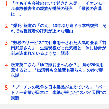
「そもそも会社のせいで起きた人災」 イオンモー
ル事故被害者の親族が慟哭の証言 「最後の言葉
は…」
“爆死”報道の「のん」13年ぶり連ドラ本格復帰 そ
れでも視聴者の評判が上々な理由
“数秒のサービス”で仕事を干された人気司会者「前
田武彦さん」 生涯現役だった気概と「体に秒針が
刻み込まれているような」話芸
板東英二さん「ゆで卵おまへんか？」 局が20個用
意すると… 「出演料も交通費も要らん」のゆで卵
伝説
「プーチンの戦争を日本製品が支えている」「パー
トナー企業が日本に」米紙が報じた“スパイ天国”の
実態