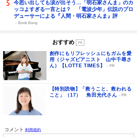
今思い出しても涙が出そう…「明石家さんま」のカ
ッコよすぎる一言とは？ 「電波少年」伝説のプロ
デューサーによる『人間・明石家さんま』評
Book Bang
おすすめ
創作にもリフレッシュにもガムを愛
用（ジャズピアニスト 山中千尋さ
ん）【LOTTE TIMES】
PR
【特別読物】「救うこと、救われる
こと」（17） 角田光代さん
PR