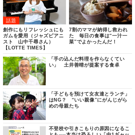
話題
創作にもリフレッシュにも
7割のママが納得し救われ
ガムを愛用（ジャズピアニ
た 毎日の食事は“一汁一
スト 山中千尋さん）
菜”でよかったんだ！
【LOTTE TIMES】
「手の込んだ料理を作らなくてい
い」 土井善晴が提案する食卓
「子どもを預けて女友達とランチ」
はNG？ “いい親像”にがんじがら
めの母親たち
不登校や引きこもりの原因になるこ
とも──本当は恐ろしい「中1ギャッ