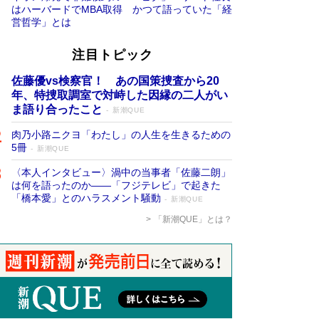
はハーバードでMBA取得 かつて語っていた「経
営哲学」とは
注目トピック
佐藤優vs検察官！ あの国策捜査から20
年、特捜取調室で対峙した因縁の二人がい
ま語り合ったこと
新潮QUE
肉乃小路ニクヨ「わたし」の人生を生きるための
5冊
新潮QUE
〈本人インタビュー〉渦中の当事者「佐藤二朗」
は何を語ったのか――「フジテレビ」で起きた
「橋本愛」とのハラスメント騒動
新潮QUE
「新潮QUE」とは？