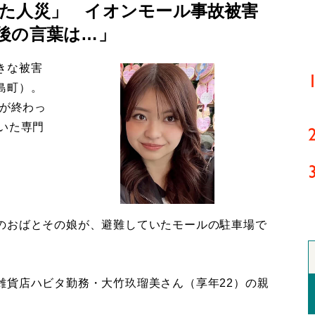
た人災」 イオンモール事故被害
後の言葉は…」
きな被害
島町）。
導が終わっ
いた専門
のおばとその娘が、避難していたモールの駐車場で
貨店ハビタ勤務・大竹玖瑠美さん（享年22）の親