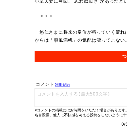
小室夫妻に今回、“思わぬ動き”があったと
＊＊＊
悠仁さまに将来の皇位が移っていく流れは
からは「順風満帆」の気配は漂ってこない。.
つ