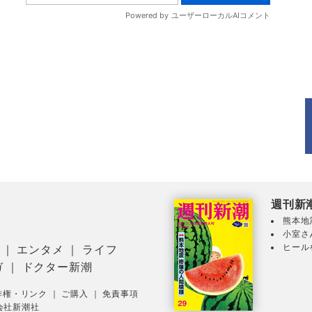
週刊新
熊本地
小室さ
ヒール
｜
エンタメ
｜
ライフ
ガ
｜
ドクター新潮
作権・リンク
｜
ご購入
｜
免責事項
会社新潮社