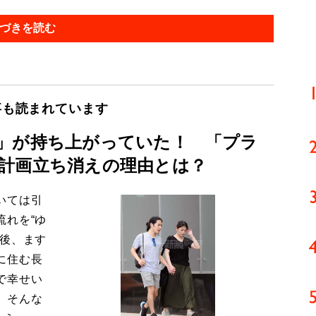
づきを読む
事も読まれています
」が持ち上がっていた！ 「プラ
計画立ち消えの理由とは？
いては引
流れを“ゆ
今後、ます
に住む長
で幸せい
。そんな