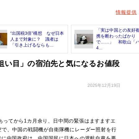
情報提供
「実は中国との友好
“出国税3倍”構想 なぜ日本
携を断わったばかり
人まで対象に？ 識者は
で……」 和歌山「
「引き上げるならも...
4...
「狙い目」の宿泊先と気になるお値段
2025年12月19日
ってから1カ月余り、日中間の緊張はますますエ
上空で、中国の戦闘機が自衛隊機にレーダー照射を行
でに中国政府は、中国国民に日本への渡航自粛を要