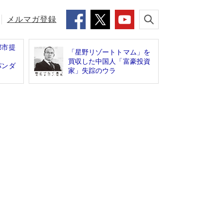
メルマガ登録
都市提
「星野リゾートトマム」を
買収した中国人「富豪投資
パンダ
家」失踪のウラ