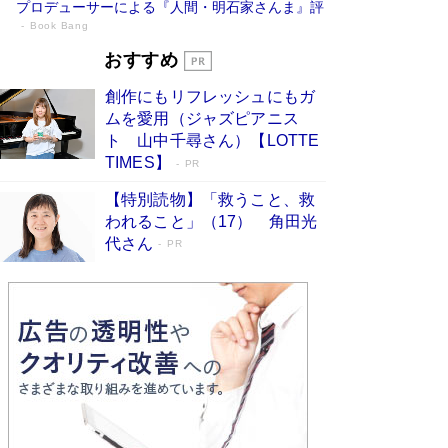
プロデューサーによる『人間・明石家さんま』評
Book Bang
「『火垂るの墓』は、大嘘である」原作者
おすすめ
が抱き続けた“自責の念”とは…「自己憐憫
創作にもリフレッシュにもガ
は描きたくない」監督が徹底的にこだわっ
ムを愛用（ジャズピアニス
たこと（後編） #戦争の記憶
Book Bang
ト 山中千尋さん）【LOTTE
「叱って伸びるやつは、褒めたらもっと伸びる」
TIMES】
PR
俳優・高嶋政伸が家族に教わった“人を育てるコ
ツ”…芸への考え方を明かす
Book Bang
【特別読物】「救うこと、救
われること」（17） 角田光
美輪明宏 晩年の回答を集めた『ほほえんで生き
代さん
るための人生相談』がランクイン［エンターテイ
PR
メントベストセラー］
Book Bang
「宇宙兄弟」最終46巻がベストセラー1位 宇宙
開発への関心を押し上げた18年の物語に幕 特装
版には「宇宙で描かれたマンガ」も収録
Book Bang
友近氏、絶賛！ 鎌倉を舞台に、孤独を抱えた
人々が新たな一歩を踏み出す連作短篇集『海のほ
とりのプラネット』試し読み
Book Bang