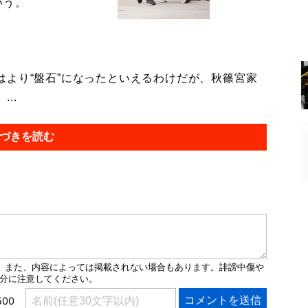
いう。
より“盤石”になったといえるわけだが、秋篠宮家
..
づきを読む