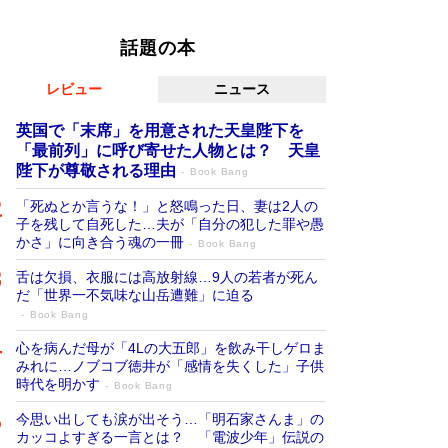
話題の本
レビュー
ニュース
英国で「末席」を用意された天皇陛下を
「最前列」に呼び寄せた人物とは？ 天皇
陛下が尊敬される理由
Book Bang
「死ぬとか言うな！」と怒鳴った日、妻は2人の
子を残して自死した…夫が「自分の犯した罪や愚
かさ」に向き合う魂の一冊
Book Bang
舌は欠損、衣服には高放射線…9人の若者が死ん
だ「世界一不気味な山岳遭難」に迫る
Book Bang
心を病んだ母が「4Lの大五郎」を飲み干しゲロま
みれに…ノブコブ徳井が「感情を失くした」子供
時代を明かす
Book Bang
今思い出しても涙が出そう…「明石家さんま」の
カッコよすぎる一言とは？ 「電波少年」伝説の