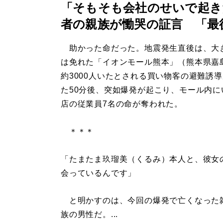
「そもそも会社のせいで起き
者の親族が慟哭の証言 「最
助かった命だった。地震発生直後は、大
は免れた「イオンモール熊本」（熊本県嘉
約3000人いたとされる買い物客の避難誘
た50分後、突如爆発が起こり、モール内に
店の従業員7名の命が奪われた。
＊＊＊
「たまたま玖瑠美（くるみ）本人と、彼女
会っているんです」
と明かすのは、今回の爆発で亡くなった雑
族の男性だ。...