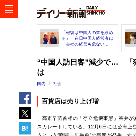
「報復は中国人の首を絞め
る」 在日中国人経営者は
「会社の経営も危ない...
“中国人訪日客”減少で… 
は
国内
社会
百貨店は売り上げ増
高市早苗首相の「存立危機事態」答弁があ
スカレートしている。12月6日には公海
うという“戦闘一歩手前”の事態が発生。す