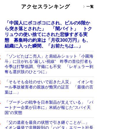
アクセスランキング
一覧
「中国人にボコボコにされ、ビルの6階か
ら突き落とされた」 「闇バイト」 トク
リュウの使い捨てにされた悲惨すぎる実
態 募集時の約束は「月収300万円」も、
組織に入った瞬間、「お前たちは…」
「ゾンビたばこ売人」と肩組みショット「小園海
斗」に注がれる“厳しい視線” 昨季の首位打者も
今季は打撃低調、守備にも不安 「レギュラー剥
奪も選択肢のひとつに」
「そもそも会社のせいで起きた人災」 イオンモ
ール事故被害者の親族が慟哭の証言 「最後の言
葉は…」
「プーチンの戦争を日本製品が支えている」「パ
ートナー企業が日本に」米紙が報じた“スパイ天
国”の実態
「父の遺産を最良の状態で引き継ぐことが…」
イオン爆発で非難殺到の「ハビタ」エリート社長