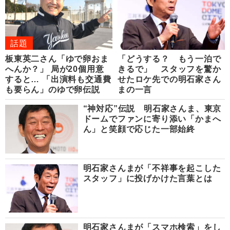
話題
板東英二さん「ゆで卵おま
「どうする？ もう一泊で
へんか？」 局が20個用意
きるで」 スタッフを驚か
すると… 「出演料も交通費
せたロケ先での明石家さん
も要らん」のゆで卵伝説
まの一言
“神対応”伝説 明石家さんま、東京
ドームでファンに寄り添い「かまへ
ん」と笑顔で応じた一部始終
明石家さんまが「不祥事を起こした
スタッフ」に投げかけた言葉とは
明石家さんまが「スマホ検索」をし