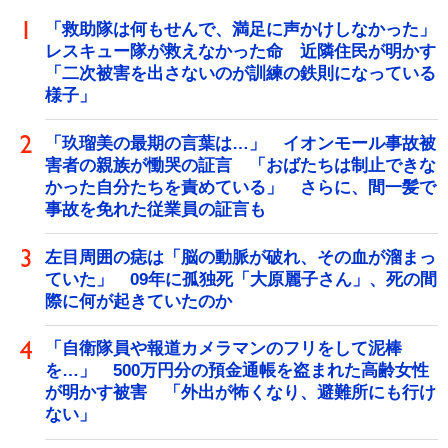
「救助隊は何もせんで、満足に声かけしなかった」
レスキュー隊が救えなかった命 近隣住民が明かす
「二次被害を出さないのが訓練の鉄則になっている
様子」
「玖瑠美の最期の言葉は…」 イオンモール事故被
害者の親族が慟哭の証言 「おばたちは制止できな
かった自分たちを責めている」 さらに、間一髪で
事故を免れた従業員の証言も
左目周囲の痣は「脳の動脈が破れ、その血が溜まっ
ていた」 09年に孤独死「大原麗子さん」、死の間
際に何が起きていたのか
「自衛隊員や報道カメラマンのフリをして泥棒
を…」 500万円分の預金通帳を盗まれた高齢女性
が明かす被害 「外出が怖くなり、避難所にも行け
ない」