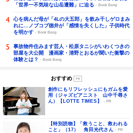
「世界一不気味な山岳遭難」に迫る
Book Bang
心を病んだ母が「4Lの大五郎」を飲み干しゲロまみ
れに…ノブコブ徳井が「感情を失くした」子供時代
を明かす
Book Bang
事故物件住みます芸人・松原タニシがいわくつきの
部屋を大公開 漫画家・清野とおるが聞いた衝撃の
体験とは？
Book Bang
おすすめ
創作にもリフレッシュにもガムを愛
用（ジャズピアニスト 山中千尋さ
ん）【LOTTE TIMES】
PR
【特別読物】「救うこと、救われる
こと」（17） 角田光代さん
PR