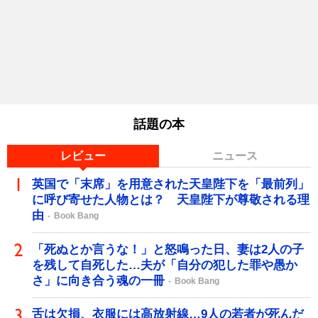
話題の本
レビュー
ニュース
英国で「末席」を用意された天皇陛下を「最前列」
に呼び寄せた人物とは？ 天皇陛下が尊敬される理
由
Book Bang
「死ぬとか言うな！」と怒鳴った日、妻は2人の子
を残して自死した…夫が「自分の犯した罪や愚か
さ」に向き合う魂の一冊
Book Bang
舌は欠損、衣服には高放射線…9人の若者が死んだ