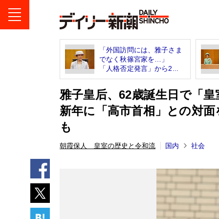
「外国訪問には、雅子さま
でなく秋篠宮家を…」
「人格否定発言」から2...
雅子皇后、62歳誕生日で「
新年に「高市首相」との対面
も
朝霞保人 皇室の歴史と令和流
国内
社会