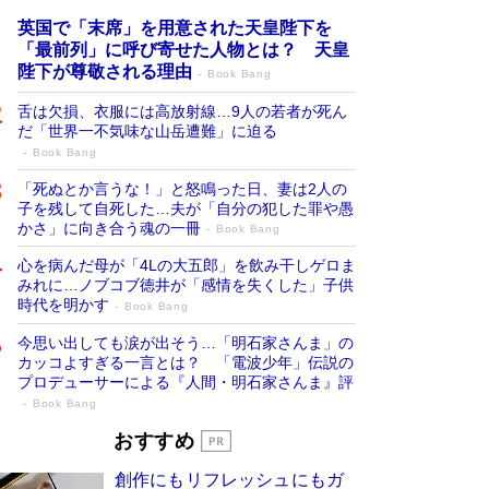
英国で「末席」を用意された天皇陛下を
「最前列」に呼び寄せた人物とは？ 天皇
陛下が尊敬される理由
Book Bang
舌は欠損、衣服には高放射線…9人の若者が死ん
だ「世界一不気味な山岳遭難」に迫る
Book Bang
「死ぬとか言うな！」と怒鳴った日、妻は2人の
子を残して自死した…夫が「自分の犯した罪や愚
かさ」に向き合う魂の一冊
Book Bang
心を病んだ母が「4Lの大五郎」を飲み干しゲロま
みれに…ノブコブ徳井が「感情を失くした」子供
時代を明かす
Book Bang
今思い出しても涙が出そう…「明石家さんま」の
カッコよすぎる一言とは？ 「電波少年」伝説の
プロデューサーによる『人間・明石家さんま』評
Book Bang
「宇宙兄弟」最終46巻がベストセラー1
おすすめ
位 宇宙開発への関心を押し上げた18年の
創作にもリフレッシュにもガ
物語に幕 特装版には「宇宙で描かれたマ