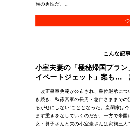
族の男性だ。...
つ
こんな記
小室夫妻の「極秘帰国プラン
イベートジェット」案も… 
改正皇室典範が公布され、皇位継承につ
き続き、秋篠宮家の長男・悠仁さままでの
るがせにしない”こととなった。皇嗣家は
ます重きをなしていくのだが、一方で米国
女・眞子さんと夫の小室圭さんは家族三人