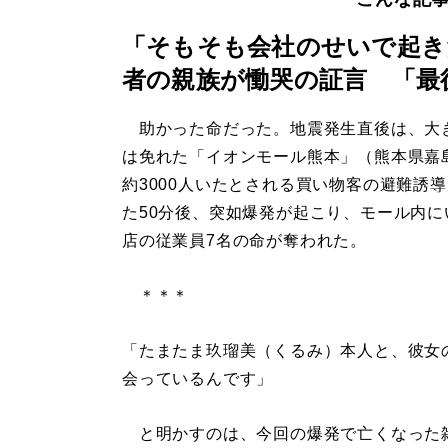
「そもそも会社のせいで起き
者の親族が慟哭の証言 「最
助かった命だった。地震発生直後は、大
は免れた「イオンモール熊本」（熊本県嘉
約3000人いたとされる買い物客の避難誘
た50分後、突如爆発が起こり、モール内に
店の従業員7名の命が奪われた。
＊＊＊
「たまたま玖瑠美（くるみ）本人と、彼女
会っているんです」
と明かすのは、今回の爆発で亡くなった雑