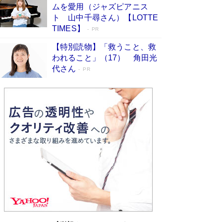
ムを愛用（ジャズピアニス
ンガ」も収録
Book Bang
ト 山中千尋さん）【LOTTE
美輪明宏 晩年の回答を集めた『ほほえんで生き
TIMES】
PR
るための人生相談』がランクイン［エンターテイ
メントベストセラー］
Book Bang
【特別読物】「救うこと、救
われること」（17） 角田光
「『火垂るの墓』は、大嘘である」原作者が抱き
代さん
続けた“自責の念”とは…「自己憐憫は描きたくな
PR
い」監督が徹底的にこだわったこと（後編） #
戦争の記憶
Book Bang
皇室はなぜ世界から尊敬されているのか？ 「天
皇陛下はお元気でおられるか」がサウジ国王の第
一声になる理由
Book Bang
東野圭吾、伊坂幸太郎の人気シリーズ最新作どち
らも文庫化 映画化された直木賞受賞作もランク
イン［文庫ベストセラー］
Book Bang