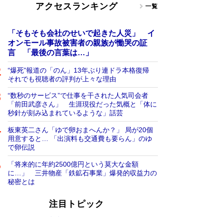
アクセスランキング
一覧
「そもそも会社のせいで起きた人災」 イ
オンモール事故被害者の親族が慟哭の証
言 「最後の言葉は…」
“爆死”報道の「のん」13年ぶり連ドラ本格復帰
それでも視聴者の評判が上々な理由
“数秒のサービス”で仕事を干された人気司会者
「前田武彦さん」 生涯現役だった気概と「体に
秒針が刻み込まれているような」話芸
板東英二さん「ゆで卵おまへんか？」 局が20個
用意すると… 「出演料も交通費も要らん」のゆ
で卵伝説
「将来的に年約2500億円という莫大な金額
に…」 三井物産「鉄鉱石事業」爆発的収益力の
秘密とは
注目トピック