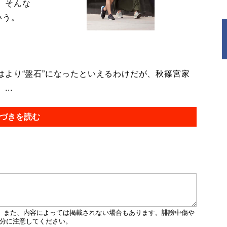
。そんな
いう。
より“盤石”になったといえるわけだが、秋篠宮家
..
づきを読む