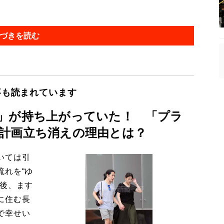
づきを読む
事も読まれています
」が持ち上がっていた！ 「プラ
計画立ち消えの理由とは？
いては引
流れを“ゆ
今後、ます
に住む長
で幸せい