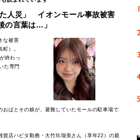
た人災」 イオンモール事故被害
後の言葉は…」
きな被害
島町）。
導が終わっ
いた専門
のおばとその娘が、避難していたモールの駐車場で
貨店ハビタ勤務・大竹玖瑠美さん（享年22）の親