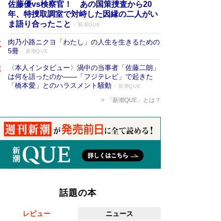
佐藤優vs検察官！ あの国策捜査から20
年、特捜取調室で対峙した因縁の二人がい
ま語り合ったこと
新潮QUE
肉乃小路ニクヨ「わたし」の人生を生きるための
5冊
新潮QUE
〈本人インタビュー〉渦中の当事者「佐藤二朗」
は何を語ったのか――「フジテレビ」で起きた
「橋本愛」とのハラスメント騒動
新潮QUE
「新潮QUE」とは？
話題の本
レビュー
ニュース