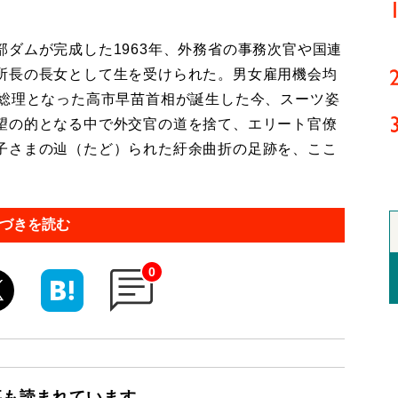
ダムが完成した1963年、外務省の事務次官や国連
所長の長女として生を受けられた。男女雇用機会均
性総理となった高市早苗首相が誕生した今、スーツ姿
望の的となる中で外交官の道を捨て、エリート官僚
子さまの辿（たど）られた紆余曲折の足跡を、ここ
づきを読む
0
事も読まれています