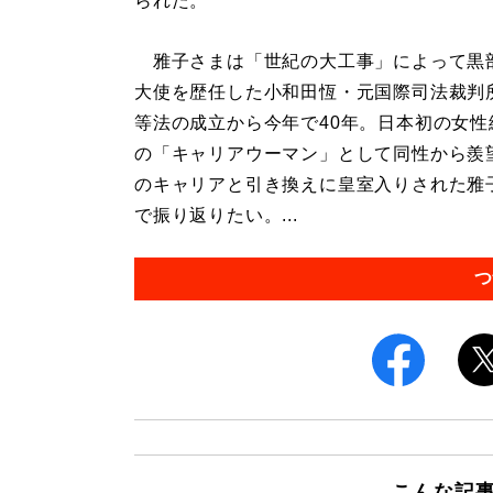
られた。
雅子さまは「世紀の大工事」によって黒部
大使を歴任した小和田恆・元国際司法裁判
等法の成立から今年で40年。日本初の女
の「キャリアウーマン」として同性から羨
のキャリアと引き換えに皇室入りされた雅
で振り返りたい。...
つ
こんな記