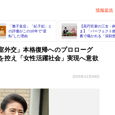
情報提供
「雅子皇后」「紀子妃」と
【高円宮家の三女・
の評価がこの10年で“逆
ま】「パーフェクト
転”した理由
裏で囁かれる「深刻危.
皇室外交」本格復帰へのプロローグ
を控え「女性活躍社会」実現へ意欲
2025年12月09日