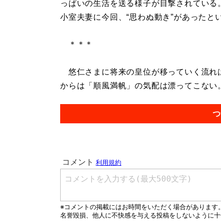
っぱいの生活を送る様子が目撃されている
小室夫妻に今回、“思わぬ動き”があったと
＊＊＊
悠仁さまに将来の皇位が移っていく流れは
からは「順風満帆」の気配は漂ってこない。.
つ