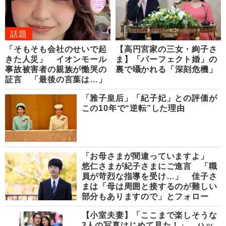
話題
「そもそも会社のせいで起
【高円宮家の三女・絢子さ
きた人災」 イオンモール
ま】「パーフェクト婚」の
事故被害者の親族が慟哭の
裏で囁かれる「深刻危機」
証言 「最後の言葉は…」
「雅子皇后」「紀子妃」との評価が
この10年で“逆転”した理由
「お母さまが間違っていますよ」
悠仁さまが紀子さまにご進言 「職
員が苛烈な指導を受け…」 佳子さ
まは「母は周囲と接するのが難しい
部分もありますので」とフォロー
【小室夫妻】「ここまで楽しそうな
2人の写真はじめて見た！」 ハッ