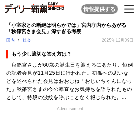
情報提供する
「小室家との断絶は明らかでは」宮内庁内からあがる
「秋篠宮さま会見」深すぎる考察
国内
社会
2025年12月09日
もう少し適切な答え方は？
秋篠宮さまが60歳の誕生日を迎えるにあたり、恒例
の記者会見が11月25日に行われた。初孫への思いな
どを述べられた会見はおおむね「おじいちゃんになっ
た」秋篠宮さまの今の率直なお気持ちを語られたもの
として、特段の波紋を呼ぶことなく報じられた。...
Advertisement