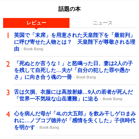
話題の本
レビュー
ニュース
英国で「末席」を用意された天皇陛下を「最前列」
に呼び寄せた人物とは？ 天皇陛下が尊敬される理
由
Book Bang
「死ぬとか言うな！」と怒鳴った日、妻は2人の子
を残して自死した…夫が「自分の犯した罪や愚か
さ」に向き合う魂の一冊
Book Bang
舌は欠損、衣服には高放射線…9人の若者が死んだ
「世界一不気味な山岳遭難」に迫る
Book Bang
心を病んだ母が「4Lの大五郎」を飲み干しゲロまみ
れに…ノブコブ徳井が「感情を失くした」子供時代
を明かす
Book Bang