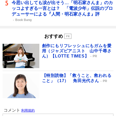
今思い出しても涙が出そう…「明石家さんま」のカ
ッコよすぎる一言とは？ 「電波少年」伝説のプロ
デューサーによる『人間・明石家さんま』評
Book Bang
おすすめ
創作にもリフレッシュにもガムを愛
用（ジャズピアニスト 山中千尋さ
ん）【LOTTE TIMES】
PR
【特別読物】「救うこと、救われる
こと」（17） 角田光代さん
PR