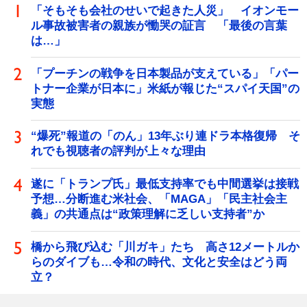
「そもそも会社のせいで起きた人災」 イオンモー
ル事故被害者の親族が慟哭の証言 「最後の言葉
は…」
「プーチンの戦争を日本製品が支えている」「パー
トナー企業が日本に」米紙が報じた“スパイ天国”の
実態
“爆死”報道の「のん」13年ぶり連ドラ本格復帰 そ
れでも視聴者の評判が上々な理由
遂に「トランプ氏」最低支持率でも中間選挙は接戦
予想…分断進む米社会、「MAGA」「民主社会主
義」の共通点は“政策理解に乏しい支持者”か
橋から飛び込む「川ガキ」たち 高さ12メートルか
らのダイブも…令和の時代、文化と安全はどう両
立？