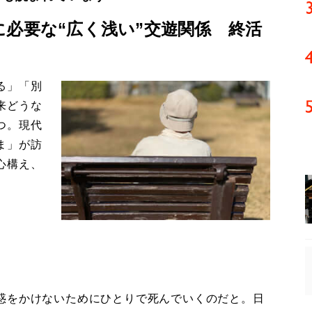
に必要な“広く浅い”交遊関係 終活
る」「別
来どうな
つ。現代
ま」が訪
心構え、
。
惑をかけないためにひとりで死んでいくのだと。日