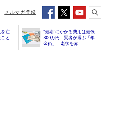
メルマガ登録
父を亡
“最期”にかかる費用は最低
たこと
800万円…賢者が選ぶ「年
..
金術」 老後を赤...