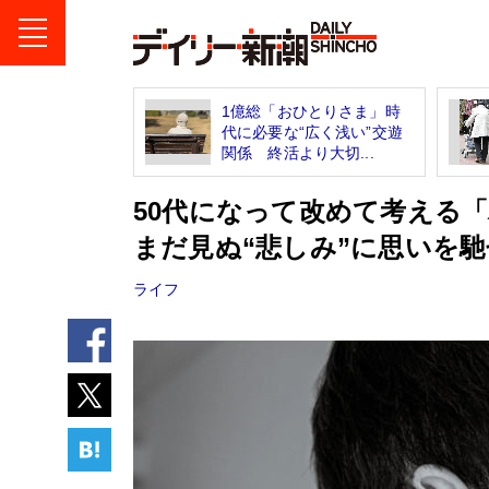
1億総「おひとりさま」時
代に必要な“広く浅い”交遊
関係 終活より大切...
50代になって改めて考える
まだ見ぬ“悲しみ”に思いを
ライフ