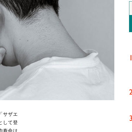
「サザエ
として登
均寿命は