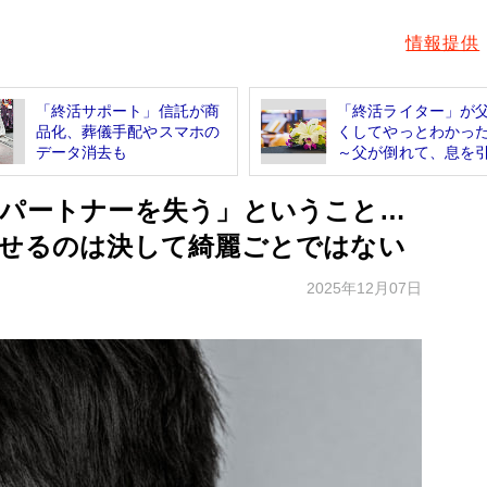
情報提供
「終活サポート」信託が商
「終活ライター」が
品化、葬儀手配やスマホの
くしてやっとわかっ
データ消去も
～父が倒れて、息を引.
「パートナーを失う」ということ…
馳せるのは決して綺麗ごとではない
2025年12月07日