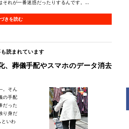
それが一番迷惑だったりするんです。...
づきを読む
事も読まれています
化、葬儀手配やスマホのデータ消去
―。そん
儀の手配
棒だった
独り身だ
ムといわ