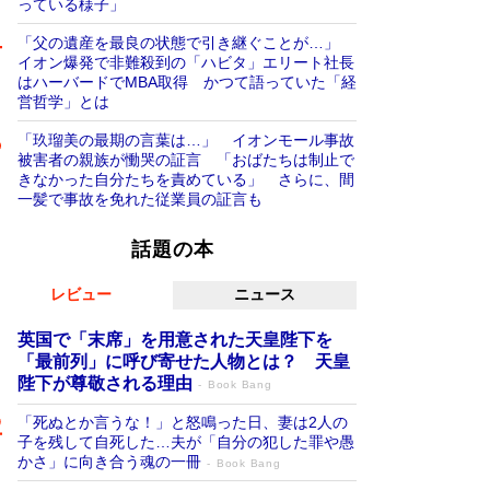
っている様子」
「父の遺産を最良の状態で引き継ぐことが…」
イオン爆発で非難殺到の「ハビタ」エリート社長
はハーバードでMBA取得 かつて語っていた「経
営哲学」とは
「玖瑠美の最期の言葉は…」 イオンモール事故
被害者の親族が慟哭の証言 「おばたちは制止で
きなかった自分たちを責めている」 さらに、間
一髪で事故を免れた従業員の証言も
話題の本
レビュー
ニュース
英国で「末席」を用意された天皇陛下を
「最前列」に呼び寄せた人物とは？ 天皇
陛下が尊敬される理由
Book Bang
「死ぬとか言うな！」と怒鳴った日、妻は2人の
子を残して自死した…夫が「自分の犯した罪や愚
かさ」に向き合う魂の一冊
Book Bang