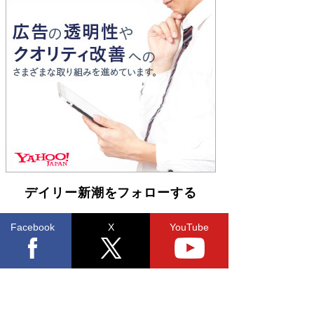
Book Bang
「『火垂るの墓』は、大嘘である」原作者が抱き
続けた“自責の念”とは…「自己憐憫は描きたくな
い」監督が徹底的にこだわったこと（後編） #
戦争の記憶
Book Bang
デイリー新潮をフォローする
Facebook
X
YouTube