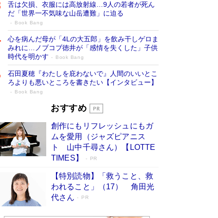
舌は欠損、衣服には高放射線…9人の若者が死ん
だ「世界一不気味な山岳遭難」に迫る
Book Bang
心を病んだ母が「4Lの大五郎」を飲み干しゲロま
みれに…ノブコブ徳井が「感情を失くした」子供
時代を明かす
Book Bang
石田夏穂『わたしを庇わないで』人間のいいとこ
ろよりも悪いところを書きたい【インタビュー】
Book Bang
73歳でも働くしかない 「老後レス時代」
おすすめ
に交通誘導員の独白が話題
Book Bang
創作にもリフレッシュにもガ
「なんで？ そんな馬鹿な……」90歳になった作
ムを愛用（ジャズピアニス
家・阿刀田高さんが、ひとり暮らしの生活を明か
ト 山中千尋さん）【LOTTE
す
Book Bang
TIMES】
PR
追悼・東野圭吾さん 週間ベストセラーランキン
【特別読物】「救うこと、救
グに『容疑者Xの献身』『白夜行』など代表作が
われること」（17） 角田光
並ぶ［文庫ベストセラー］
Book Bang
代さん
PR
和田秀樹の70代、80代向け新書がベスト3を独
占 上半期1位にも選出［新書ベストセラー］