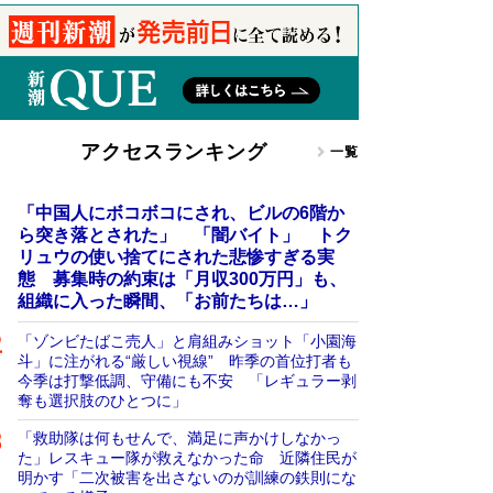
アクセスランキング
一覧
「中国人にボコボコにされ、ビルの6階か
ら突き落とされた」 「闇バイト」 トク
リュウの使い捨てにされた悲惨すぎる実
態 募集時の約束は「月収300万円」も、
組織に入った瞬間、「お前たちは…」
「ゾンビたばこ売人」と肩組みショット「小園海
斗」に注がれる“厳しい視線” 昨季の首位打者も
今季は打撃低調、守備にも不安 「レギュラー剥
奪も選択肢のひとつに」
「救助隊は何もせんで、満足に声かけしなかっ
た」レスキュー隊が救えなかった命 近隣住民が
明かす「二次被害を出さないのが訓練の鉄則にな