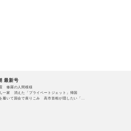
潮 最新号
震 修羅の人間模様
ん一家 消えた「プライベートジェット」帰国
を履いて国会で座りこみ 高市首相が隠したい「...