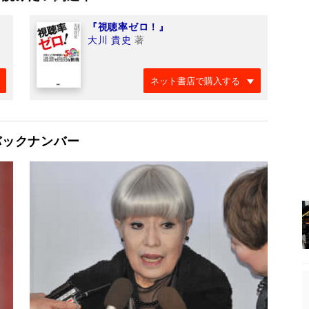
『視聴率ゼロ！』
大川 貴史
著
ネット書店で購入する
バックナンバー