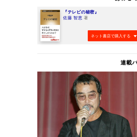
『テレビの秘密』
佐藤 智恵
著
ネット書店で購入する
連載