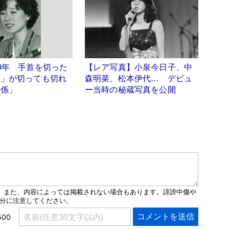
0年 手首を切った
【レア写真】小泉今日子、中
菜」が切っても切れ
森明菜、松本伊代… デビュ
関係」
ー当時の秘蔵写真を公開