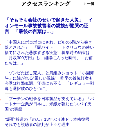
アクセスランキング
一覧
「そもそも会社のせいで起きた人災」 イ
オンモール事故被害者の親族が慟哭の証
言 「最後の言葉は…」
「中国人にボコボコにされ、ビルの6階から突き
落とされた」 「闇バイト」 トクリュウの使い
捨てにされた悲惨すぎる実態 募集時の約束は
「月収300万円」も、組織に入った瞬間、「お前
たちは…」
「ゾンビたばこ売人」と肩組みショット「小園海
斗」に注がれる“厳しい視線” 昨季の首位打者も
今季は打撃低調、守備にも不安 「レギュラー剥
奪も選択肢のひとつに」
「プーチンの戦争を日本製品が支えている」「パ
ートナー企業が日本に」米紙が報じた“スパイ天
国”の実態
“爆死”報道の「のん」13年ぶり連ドラ本格復帰
それでも視聴者の評判が上々な理由