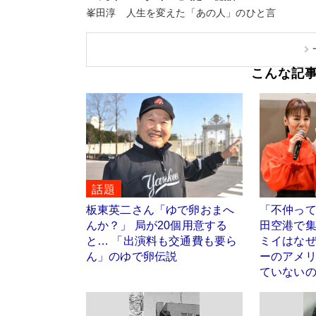
峯田淳 人生を変えた「あの人」のひと言
こんな記
話題
板東英二さん「ゆで卵おまへ
「不仲っ
んか？」 局が20個用意する
田空港で
と… 「出演料も交通費も要ら
ミイはな
ん」のゆで卵伝説
ーのアメ
ていない