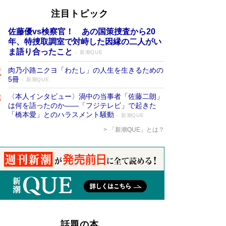
注目トピック
佐藤優vs検察官！ あの国策捜査から20
年、特捜取調室で対峙した因縁の二人がい
ま語り合ったこと
新潮QUE
肉乃小路ニクヨ「わたし」の人生を生きるための
5冊
新潮QUE
〈本人インタビュー〉渦中の当事者「佐藤二朗」
は何を語ったのか――「フジテレビ」で起きた
「橋本愛」とのハラスメント騒動
新潮QUE
「新潮QUE」とは？
話題の本