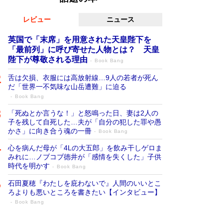
レビュー
ニュース
英国で「末席」を用意された天皇陛下を
「最前列」に呼び寄せた人物とは？ 天皇
陛下が尊敬される理由
Book Bang
舌は欠損、衣服には高放射線…9人の若者が死ん
だ「世界一不気味な山岳遭難」に迫る
Book Bang
「死ぬとか言うな！」と怒鳴った日、妻は2人の
子を残して自死した…夫が「自分の犯した罪や愚
かさ」に向き合う魂の一冊
Book Bang
心を病んだ母が「4Lの大五郎」を飲み干しゲロま
みれに…ノブコブ徳井が「感情を失くした」子供
時代を明かす
Book Bang
石田夏穂『わたしを庇わないで』人間のいいとこ
ろよりも悪いところを書きたい【インタビュー】
Book Bang
「叱って伸びるやつは、褒めたらもっと伸