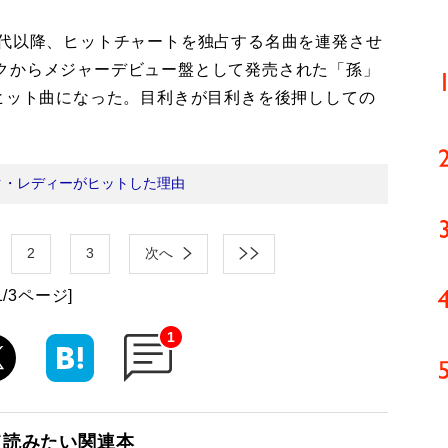
代以降、ヒットチャートを独占する名曲を連発させ
クからメジャーデビュー盤として発売された「孫」
るヒット曲になった。目利きが目利きを後押ししての
ク・レディーがヒットした理由
2
3
次へ
1/3ページ]
1
て読みたい関連本