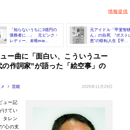
情報提供
「知らないうちに3億円の
元アイドル「甲斐智
債務者に…」 元ピンク・
ん」の自死 “ポスト
レディー、未唯mie...
恵”の暗転人生【平...
ュー曲に「面白い、こういうユー
代の作詞家”が語った「絵空事」の
タメ
芸能
2025年11月29日
ビュー記
がけてい
、タレン
の“心の支