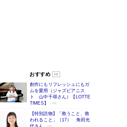
びる」俳優・高嶋政伸が家族に教わっ
た“人を育てるコツ”…芸への考え方を明か
す
Book Bang
「『火垂るの墓』は、大嘘である」原作者が抱き
続けた“自責の念”とは…「自己憐憫は描きたくな
い」監督が徹底的にこだわったこと（後編） #
戦争の記憶
Book Bang
美輪明宏 晩年の回答を集めた『ほほえんで生き
るための人生相談』がランクイン［エンターテイ
メントベストセラー］
Book Bang
「宇宙兄弟」最終46巻がベストセラー1位 宇宙
おすすめ
開発への関心を押し上げた18年の物語に幕 特装
版には「宇宙で描かれたマンガ」も収録
創作にもリフレッシュにもガ
Book Bang
ムを愛用（ジャズピアニス
友近氏、絶賛！ 鎌倉を舞台に、孤独を抱えた
ト 山中千尋さん）【LOTTE
人々が新たな一歩を踏み出す連作短篇集『海のほ
TIMES】
PR
とりのプラネット』試し読み
Book Bang
【特別読物】「救うこと、救
われること」（17） 角田光
代さん
PR