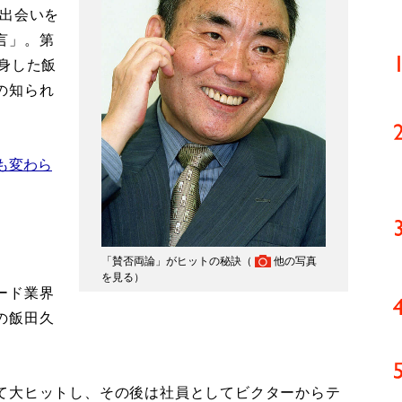
の出会いを
言」。第
身した飯
の知られ
も変わら
「賛否両論」がヒットの秘訣（
他の写真
を見る
）
ード業界
の飯田久
。
て大ヒットし、その後は社員としてビクターからテ