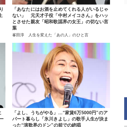
り
「あなたにはお酒を止めてくれる人がいるじゃ
上
ない」 元天才子役「中村メイコさん」をハッ
とさせた親友「昭和歌謡界の女王」の切ない言
葉
峯田淳 人生を変えた「あの人」のひと言
ヒ
「よし、うちがやる」…“家賃6万5000円”のア
ー
パート暮らし「氷川きよし」の歌手人生が決ま
った“演歌界のドン”の前での絶唱