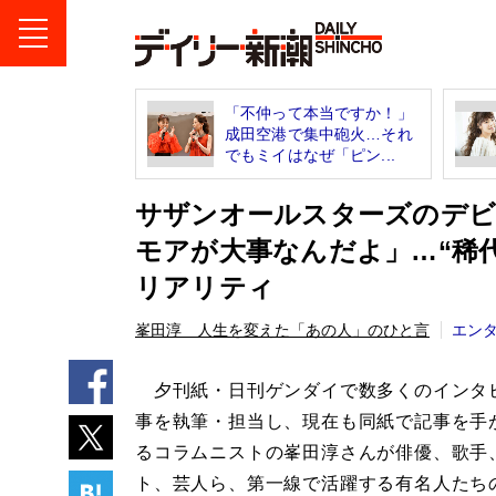
「不仲って本当ですか！」
成田空港で集中砲火…それ
でもミイはなぜ「ピン...
サザンオールスターズのデビ
モアが大事なんだよ」…“稀
リアリティ
峯田淳 人生を変えた「あの人」のひと言
エン
夕刊紙・日刊ゲンダイで数多くのインタ
事を執筆・担当し、現在も同紙で記事を手
るコラムニストの峯田淳さんが俳優、歌手
ト、芸人ら、第一線で活躍する有名人たち