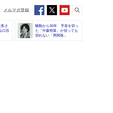
メルマガ登録
枝美さ
騒動から30年 手首を切っ
山口百
た「中森明菜」が切っても
切れない「男関係」