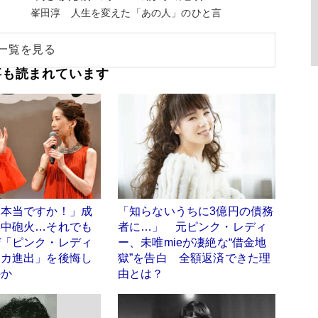
峯田淳 人生を変えた「あの人」のひと言
一覧を見る
事も読まれています
て本当ですか！」成
「知らないうちに3億円の債務
集中砲火…それでも
者に…」 元ピンク・レディ
ぜ「ピンク・レディ
ー、未唯mieが凄絶な“借金地
リカ進出」を後悔し
獄”を告白 全額返済できた理
のか
由とは？