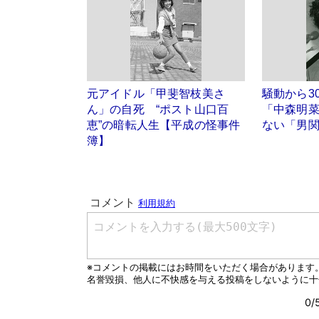
元アイドル「甲斐智枝美さ
騒動から3
ん」の自死 “ポスト山口百
「中森明
恵”の暗転人生【平成の怪事件
ない「男
簿】