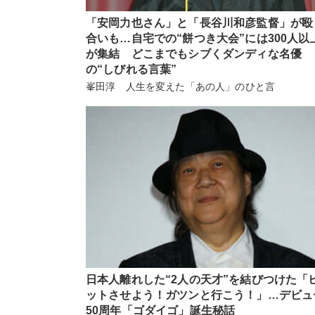
「安岡力也さん」と「長谷川和彦監督」が殴
合いも…自宅での“餅つき大会”には300人以
が集結 どこまでもシブくダンディな名優
の“しびれる言葉”
峯田淳 人生を変えた「あの人」のひと言
日本人離れした“2人の天才”を結びつけた「
ットさせよう！ガツンと行こう！」…デビュ
50周年「ゴダイゴ」誕生秘話