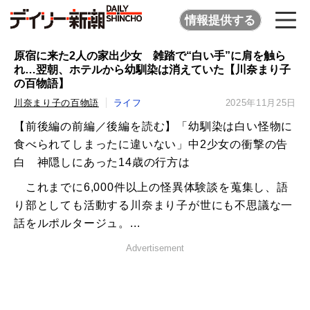
情報提供する
原宿に来た2人の家出少女 雑踏で“白い手”に肩を触ら
れ…翌朝、ホテルから幼馴染は消えていた【川奈まり子
の百物語】
川奈まり子の百物語
ライフ
2025年11月25日
【前後編の前編／後編を読む】「幼馴染は白い怪物に
食べられてしまったに違いない」中2少女の衝撃の告
白 神隠しにあった14歳の行方は
これまでに6,000件以上の怪異体験談を蒐集し、語
り部としても活動する川奈まり子が世にも不思議な一
話をルポルタージュ。...
Advertisement