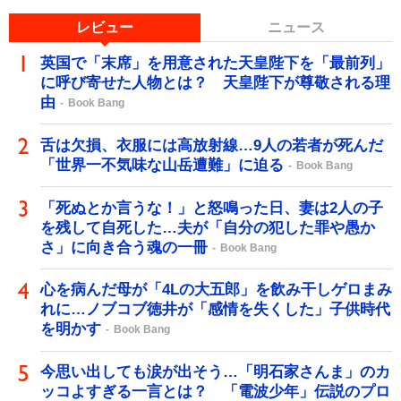
レビュー
ニュース
英国で「末席」を用意された天皇陛下を「最前列」
に呼び寄せた人物とは？ 天皇陛下が尊敬される理
由
Book Bang
舌は欠損、衣服には高放射線…9人の若者が死んだ
「世界一不気味な山岳遭難」に迫る
Book Bang
「死ぬとか言うな！」と怒鳴った日、妻は2人の子
を残して自死した…夫が「自分の犯した罪や愚か
さ」に向き合う魂の一冊
Book Bang
心を病んだ母が「4Lの大五郎」を飲み干しゲロまみ
れに…ノブコブ徳井が「感情を失くした」子供時代
を明かす
Book Bang
今思い出しても涙が出そう…「明石家さんま」のカ
ッコよすぎる一言とは？ 「電波少年」伝説のプロ