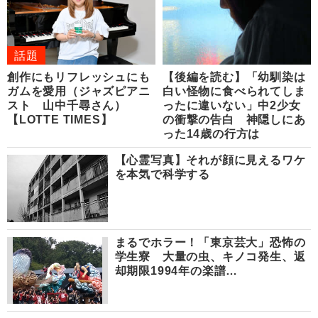
話題
創作にもリフレッシュにも
【後編を読む】「幼馴染は
ガムを愛用（ジャズピアニ
白い怪物に食べられてしま
スト 山中千尋さん）
ったに違いない」中2少女
【LOTTE TIMES】
の衝撃の告白 神隠しにあ
った14歳の行方は
【心霊写真】それが顔に見えるワケ
を本気で科学する
まるでホラー！「東京芸大」恐怖の
学生寮 大量の虫、キノコ発生、返
却期限1994年の楽譜…