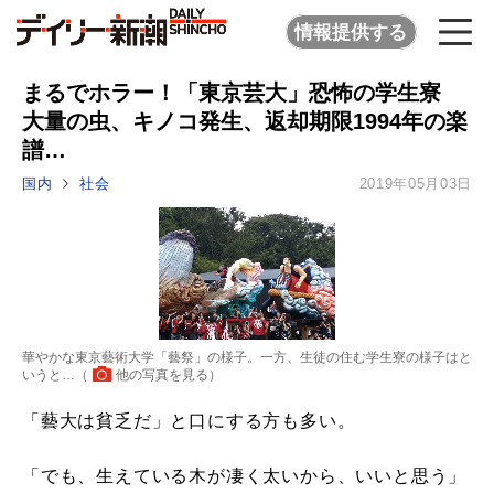
情報提供する
まるでホラー！「東京芸大」恐怖の学生寮
大量の虫、キノコ発生、返却期限1994年の楽
譜…
国内
社会
2019年05月03日
華やかな東京藝術大学「藝祭」の様子。一方、生徒の住む学生寮の様子はと
いうと…（
他の写真を見る
）
「藝大は貧乏だ」と口にする方も多い。
「でも、生えている木が凄く太いから、いいと思う」