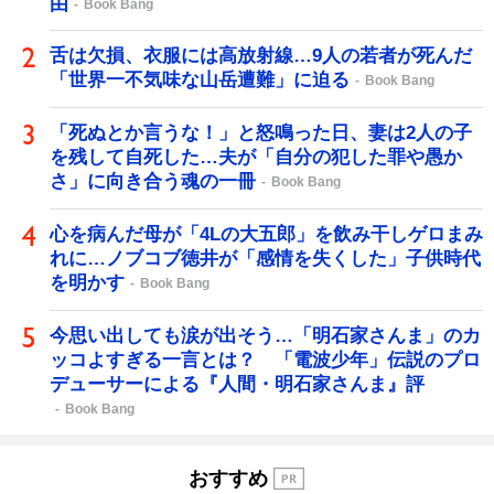
由
Book Bang
舌は欠損、衣服には高放射線…9人の若者が死んだ
「世界一不気味な山岳遭難」に迫る
Book Bang
「死ぬとか言うな！」と怒鳴った日、妻は2人の子
を残して自死した…夫が「自分の犯した罪や愚か
さ」に向き合う魂の一冊
Book Bang
心を病んだ母が「4Lの大五郎」を飲み干しゲロまみ
れに…ノブコブ徳井が「感情を失くした」子供時代
を明かす
Book Bang
今思い出しても涙が出そう…「明石家さんま」のカ
ッコよすぎる一言とは？ 「電波少年」伝説のプロ
デューサーによる『人間・明石家さんま』評
Book Bang
おすすめ