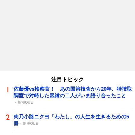
注目トピック
佐藤優vs検察官！ あの国策捜査から20年、特捜取
調室で対峙した因縁の二人がいま語り合ったこと
新潮QUE
肉乃小路ニクヨ「わたし」の人生を生きるための5
冊
新潮QUE