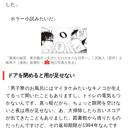
した」
ホラー小説みたいだ。
『最後の秘境 東京藝大―天才たちのカオスな日常―』二宮敦人［原作］土
岐蔦子［漫画］新潮社（
他の写真を見る
）
ドアを閉めると用が足せない
「男子寮のお風呂にはマイタケみたいなキノコが生え
てるって聞いたこともありますし。トイレの電気もつ
かないんです。真っ暗だから、ちょっと隙間を空けな
いと夜は用が足せない。あ、大掃除したら古いスコア
が出てきたこともありました。図書館から借りたもの
だったんですけど、その返却期限が1994年なんです