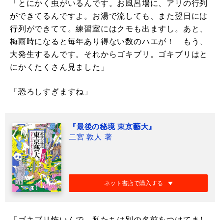
「とにかく虫がいるんです。お風呂場に、アリの行列
ができてるんですよ。お湯で流しても、また翌日には
行列ができてて。練習室にはクモも出ますし。あと、
梅雨時になると毎年あり得ない数のハエが！ もう、
大発生するんです。それからゴキブリ。ゴキブリはと
にかくたくさん見ました」
「恐ろしすぎますね」
『最後の秘境 東京藝大』
二宮 敦人 著
ネット書店で購入する
「ゴキブリ怖いんで、私たちは別の名前をつけてまし