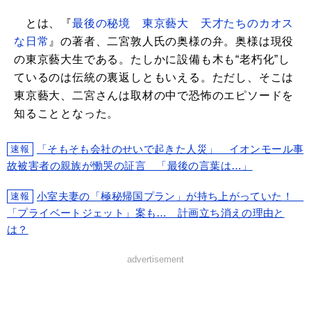
とは、『
最後の秘境 東京藝大 天才たちのカオス
な日常
』の著者、二宮敦人氏の奥様の弁。奥様は現役
の東京藝大生である。たしかに設備も木も“老朽化”し
ているのは伝統の裏返しともいえる。ただし、そこは
東京藝大、二宮さんは取材の中で恐怖のエピソードを
知ることとなった。
「そもそも会社のせいで起きた人災」 イオンモール事
速報
故被害者の親族が慟哭の証言 「最後の言葉は…」
小室夫妻の「極秘帰国プラン」が持ち上がっていた！
速報
「プライベートジェット」案も… 計画立ち消えの理由と
は？
advertisement