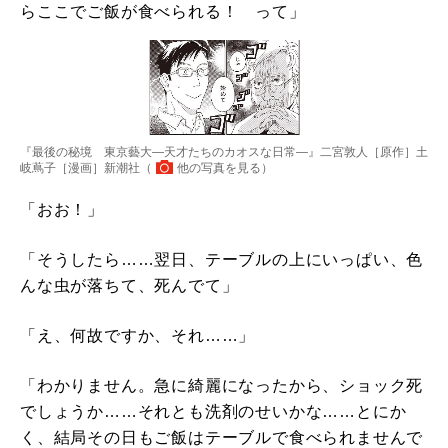
らここでご飯が食べられる！ って」
『最後の秘境 東京藝大―天才たちのカオスな日常―』二宮敦人［原作］土
岐蔦子［漫画］新潮社（
他の写真を見る
）
「おお！」
「そうしたら……翌日、テーブルの上にいっぱい、色
んな虫が落ちて、死んでて」
「え、何故ですか、それ……」
「わかりません。急に綺麗になったから、ショック死
でしょうか……それとも洗剤のせいかな……とにか
く、結局その日もご飯はテーブルで食べられませんで