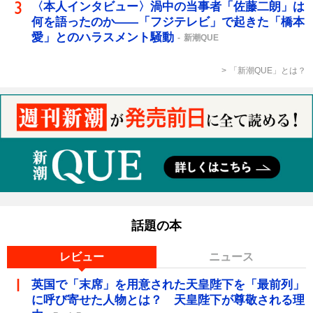
〈本人インタビュー〉渦中の当事者「佐藤二朗」は
何を語ったのか――「フジテレビ」で起きた「橋本
愛」とのハラスメント騒動
新潮QUE
「新潮QUE」とは？
話題の本
レビュー
ニュース
英国で「末席」を用意された天皇陛下を「最前列」
に呼び寄せた人物とは？ 天皇陛下が尊敬される理