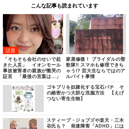
こんな記事も読まれています
話題
「そもそも会社のせいで起
家屋修復！ ブライダルの聖
きた人災」 イオンモール
歌隊!! スマホも修理できち
事故被害者の親族が慟哭の
ゃう!? 芸大生ならではのア
証言 「最後の言葉は…」
ルバイト事情
ゴキブリを奴隷化する宝石バチ そ
の緻密かつ大胆な洗脳方法 【えげ
つない寄生生物】
スティーブ・ジョブズや楽天・三木
谷氏も？ 発達障害「ADHD」には