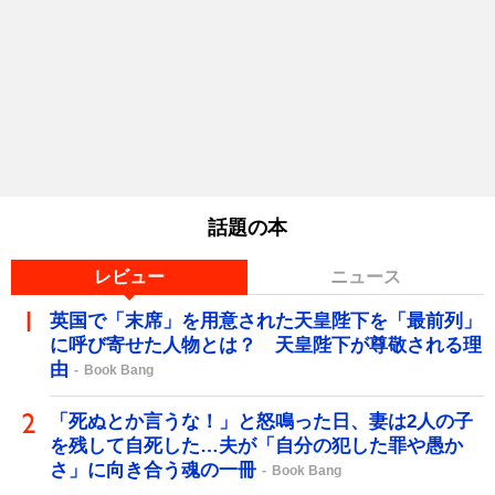
話題の本
レビュー
ニュース
英国で「末席」を用意された天皇陛下を「最前列」
に呼び寄せた人物とは？ 天皇陛下が尊敬される理
由
Book Bang
「死ぬとか言うな！」と怒鳴った日、妻は2人の子
を残して自死した…夫が「自分の犯した罪や愚か
さ」に向き合う魂の一冊
Book Bang