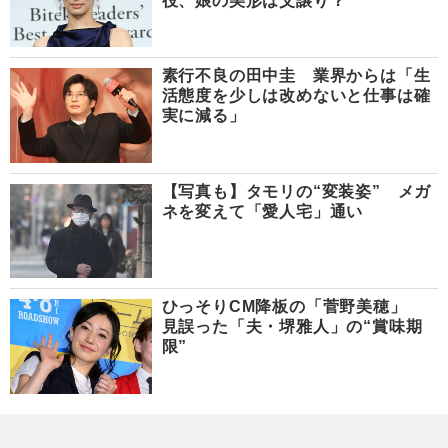
役、娘の美形は父譲り？
素行不良の田中圭 業界からは「生
活態度を少しは改めないと仕事は確
実に減る」
【写真も】タモリの“変装姿” メガ
ネを変えて「愛人宅」通い
ひっそりCM降板の「菅野美穂」
見誤った「夫・堺雅人」の“賞味期
限”