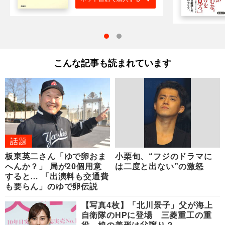
こんな記事も読まれています
話題
板東英二さん「ゆで卵おま
小栗旬、“フジのドラマに
へんか？」 局が20個用意
は二度と出ない”の激怒
すると… 「出演料も交通費
も要らん」のゆで卵伝説
【写真4枚】「北川景子」父が海上
自衛隊のHPに登場 三菱重工の重