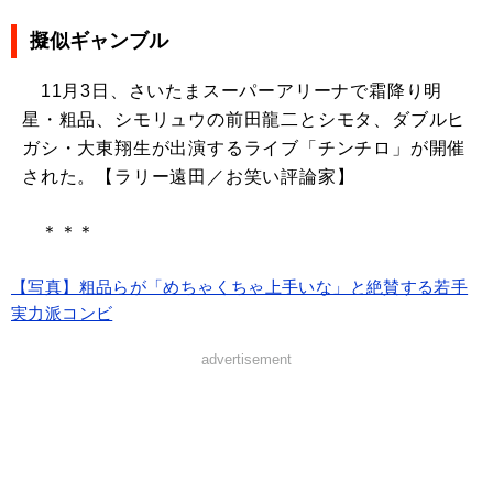
擬似ギャンブル
11月3日、さいたまスーパーアリーナで霜降り明
星・粗品、シモリュウの前田龍二とシモタ、ダブルヒ
ガシ・大東翔生が出演するライブ「チンチロ」が開催
された。【ラリー遠田／お笑い評論家】
＊＊＊
【写真】粗品らが「めちゃくちゃ上手いな」と絶賛する若手
実力派コンビ
advertisement