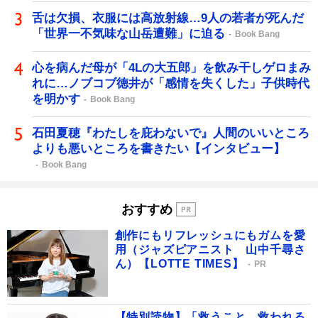
舌は欠損、衣服には高放射線…9人の若者が死んだ
「世界一不気味な山岳遭難」に迫る
Book Bang
心を病んだ母が「4Lの大五郎」を飲み干しゲロまみ
れに…ノブコブ徳井が「感情を失くした」子供時代
を明かす
Book Bang
石田夏穂『わたしを庇わないで』人間のいいところ
よりも悪いところを書きたい【インタビュー】
Book Bang
おすすめ
創作にもリフレッシュにもガムを愛
用（ジャズピアニスト 山中千尋さ
ん）【LOTTE TIMES】
PR
【特別読物】「救うこと、救われる