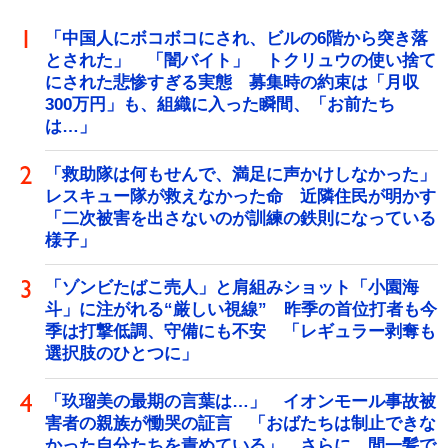
「中国人にボコボコにされ、ビルの6階から突き落
とされた」 「闇バイト」 トクリュウの使い捨て
にされた悲惨すぎる実態 募集時の約束は「月収
300万円」も、組織に入った瞬間、「お前たち
は…」
「救助隊は何もせんで、満足に声かけしなかった」
レスキュー隊が救えなかった命 近隣住民が明かす
「二次被害を出さないのが訓練の鉄則になっている
様子」
「ゾンビたばこ売人」と肩組みショット「小園海
斗」に注がれる“厳しい視線” 昨季の首位打者も今
季は打撃低調、守備にも不安 「レギュラー剥奪も
選択肢のひとつに」
「玖瑠美の最期の言葉は…」 イオンモール事故被
害者の親族が慟哭の証言 「おばたちは制止できな
かった自分たちを責めている」 さらに、間一髪で