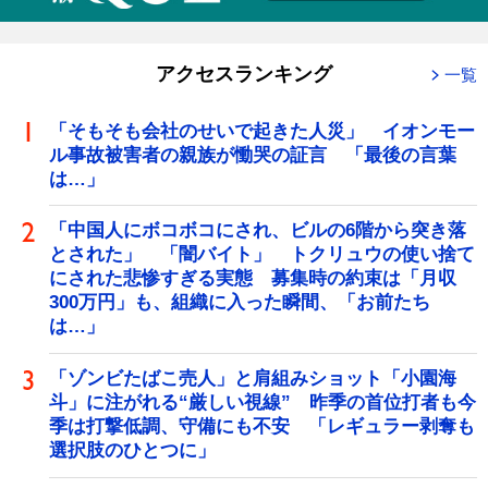
アクセスランキング
一覧
「そもそも会社のせいで起きた人災」 イオンモー
ル事故被害者の親族が慟哭の証言 「最後の言葉
は…」
「中国人にボコボコにされ、ビルの6階から突き落
とされた」 「闇バイト」 トクリュウの使い捨て
にされた悲惨すぎる実態 募集時の約束は「月収
300万円」も、組織に入った瞬間、「お前たち
は…」
「ゾンビたばこ売人」と肩組みショット「小園海
斗」に注がれる“厳しい視線” 昨季の首位打者も今
季は打撃低調、守備にも不安 「レギュラー剥奪も
選択肢のひとつに」