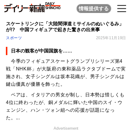
情報提供する
スケートリンクに「大陸間弾道ミサイルのぬいぐるみ」
が!? 中国フィギュアで起きた驚きの出来事
スポーツ
2025年11月19日
日本の観客が中国国旗を……
今季のフィギュアスケートグランプリシリーズ第4
戦「NHK杯」が大阪府の東和薬品ラクタブドームで実
施され、女子シングルは坂本花織が、男子シングルは
鍵山優真が優勝を飾った。
ペアは、イタリアの男女が制し、日本勢は惜しくも
4位に終わったが、銅メダルに輝いた中国のスイ・ウ
ェンジン、ハン・ツォン組への応援が話題になっ
た。...
Advertisement