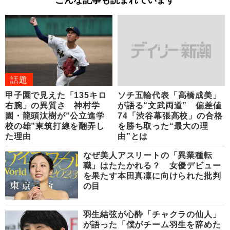
話題
甲子園で見えた「135キロ
ソチ五輪代表「高橋成美」
右腕」の異質さ 神村学
が語る“文武両道” 偏差値
園・龍頭汰樹が“公立進学
74「渋谷幕張高校」の合格
校の雄”東筑打線を翻弄し
を勝ち取った“最大の理
た理由
由”とは
なぜ美人アスリートの「異業種転
職」はたたかれる？ 女優デビュー
を果たす本田真凜に向けられた批判
の目
羽生結弦が心酔「チャクラの仙人」
が語った「僕がチーム羽生を辞めた