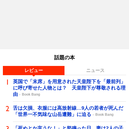
話題の本
レビュー
ニュース
英国で「末席」を用意された天皇陛下を「最前列」
に呼び寄せた人物とは？ 天皇陛下が尊敬される理
由
Book Bang
舌は欠損、衣服には高放射線…9人の若者が死んだ
「世界一不気味な山岳遭難」に迫る
Book Bang
「死ぬとか言うな！」と怒鳴った日、妻は2人の子