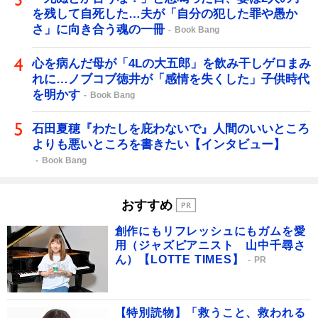
を残して自死した…夫が「自分の犯した罪や愚か
さ」に向き合う魂の一冊
Book Bang
心を病んだ母が「4Lの大五郎」を飲み干しゲロまみ
れに…ノブコブ徳井が「感情を失くした」子供時代
を明かす
Book Bang
石田夏穂『わたしを庇わないで』人間のいいところ
よりも悪いところを書きたい【インタビュー】
Book Bang
おすすめ
創作にもリフレッシュにもガムを愛
用（ジャズピアニスト 山中千尋さ
ん）【LOTTE TIMES】
PR
【特別読物】「救うこと、救われる