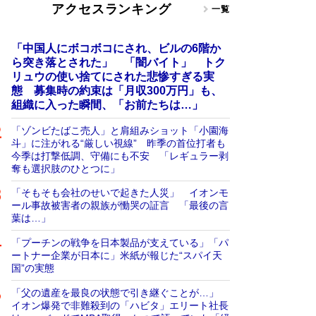
アクセスランキング
一覧
「中国人にボコボコにされ、ビルの6階か
ら突き落とされた」 「闇バイト」 トク
リュウの使い捨てにされた悲惨すぎる実
態 募集時の約束は「月収300万円」も、
組織に入った瞬間、「お前たちは…」
「ゾンビたばこ売人」と肩組みショット「小園海
斗」に注がれる“厳しい視線” 昨季の首位打者も
今季は打撃低調、守備にも不安 「レギュラー剥
奪も選択肢のひとつに」
「そもそも会社のせいで起きた人災」 イオンモ
ール事故被害者の親族が慟哭の証言 「最後の言
葉は…」
「プーチンの戦争を日本製品が支えている」「パ
ートナー企業が日本に」米紙が報じた“スパイ天
国”の実態
「父の遺産を最良の状態で引き継ぐことが…」
イオン爆発で非難殺到の「ハビタ」エリート社長