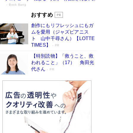
Book Bang
「『火垂るの墓』は、大嘘である」原作者
おすすめ
が抱き続けた“自責の念”とは…「自己憐憫
創作にもリフレッシュにもガ
は描きたくない」監督が徹底的にこだわっ
ムを愛用（ジャズピアニス
たこと（後編） #戦争の記憶
Book Bang
ト 山中千尋さん）【LOTTE
「叱って伸びるやつは、褒めたらもっと伸びる」
TIMES】
PR
俳優・高嶋政伸が家族に教わった“人を育てるコ
ツ”…芸への考え方を明かす
Book Bang
【特別読物】「救うこと、救
われること」（17） 角田光
美輪明宏 晩年の回答を集めた『ほほえんで生き
代さん
るための人生相談』がランクイン［エンターテイ
PR
メントベストセラー］
Book Bang
「宇宙兄弟」最終46巻がベストセラー1位 宇宙
開発への関心を押し上げた18年の物語に幕 特装
版には「宇宙で描かれたマンガ」も収録
Book Bang
友近氏、絶賛！ 鎌倉を舞台に、孤独を抱えた
人々が新たな一歩を踏み出す連作短篇集『海のほ
とりのプラネット』試し読み
Book Bang