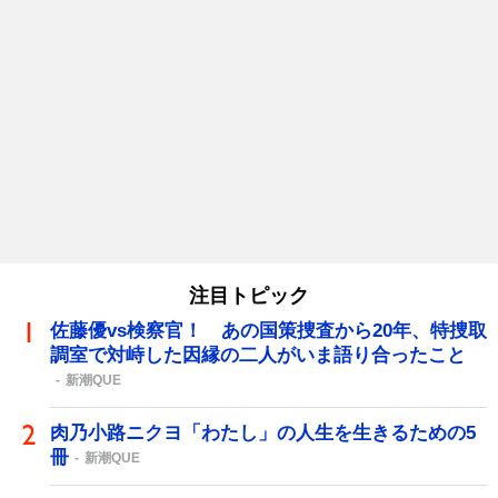
注目トピック
佐藤優vs検察官！ あの国策捜査から20年、特捜取
調室で対峙した因縁の二人がいま語り合ったこと
新潮QUE
肉乃小路ニクヨ「わたし」の人生を生きるための5
冊
新潮QUE