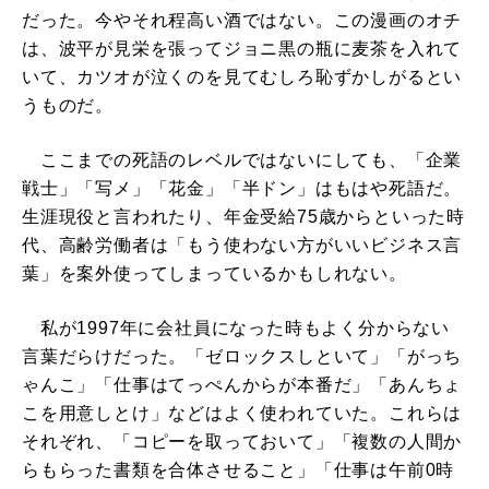
だった。今やそれ程高い酒ではない。この漫画のオチ
は、波平が見栄を張ってジョニ黒の瓶に麦茶を入れて
いて、カツオが泣くのを見てむしろ恥ずかしがるとい
うものだ。
ここまでの死語のレベルではないにしても、「企業
戦士」「写メ」「花金」「半ドン」はもはや死語だ。
生涯現役と言われたり、年金受給75歳からといった時
代、高齢労働者は「もう使わない方がいいビジネス言
葉」を案外使ってしまっているかもしれない。
私が1997年に会社員になった時もよく分からない
言葉だらけだった。「ゼロックスしといて」「がっち
ゃんこ」「仕事はてっぺんからが本番だ」「あんちょ
こを用意しとけ」などはよく使われていた。これらは
それぞれ、「コピーを取っておいて」「複数の人間か
らもらった書類を合体させること」「仕事は午前0時