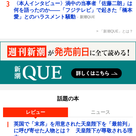
〈本人インタビュー〉渦中の当事者「佐藤二朗」は
何を語ったのか――「フジテレビ」で起きた「橋本
愛」とのハラスメント騒動
新潮QUE
「新潮QUE」とは？
話題の本
レビュー
ニュース
英国で「末席」を用意された天皇陛下を「最前列」
に呼び寄せた人物とは？ 天皇陛下が尊敬される理