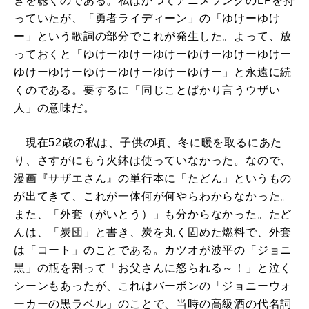
きを聴くのである。私はかつてアニメソングのLPを持
っていたが、「勇者ライディーン」の「ゆけーゆけ
ー」という歌詞の部分でこれが発生した。よって、放
っておくと「ゆけーゆけーゆけーゆけーゆけーゆけー
ゆけーゆけーゆけーゆけーゆけーゆけー」と永遠に続
くのである。要するに「同じことばかり言うウザい
人」の意味だ。
現在52歳の私は、子供の頃、冬に暖を取るにあた
り、さすがにもう火鉢は使っていなかった。なので、
漫画『サザエさん』の単行本に「たどん」というもの
が出てきて、これが一体何が何やらわからなかった。
また、「外套（がいとう）」も分からなかった。たど
んは、「炭団」と書き、炭を丸く固めた燃料で、外套
は「コート」のことである。カツオが波平の「ジョニ
黒」の瓶を割って「お父さんに怒られる～！」と泣く
シーンもあったが、これはバーボンの「ジョニーウォ
ーカーの黒ラベル」のことで、当時の高級酒の代名詞