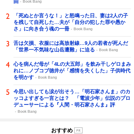
由
Book Bang
「死ぬとか言うな！」と怒鳴った日、妻は2人の子
を残して自死した…夫が「自分の犯した罪や愚か
さ」に向き合う魂の一冊
Book Bang
舌は欠損、衣服には高放射線…9人の若者が死んだ
「世界一不気味な山岳遭難」に迫る
Book Bang
心を病んだ母が「4Lの大五郎」を飲み干しゲロまみ
れに…ノブコブ徳井が「感情を失くした」子供時代
を明かす
Book Bang
今思い出しても涙が出そう…「明石家さんま」のカ
ッコよすぎる一言とは？ 「電波少年」伝説のプロ
デューサーによる『人間・明石家さんま』評
Book Bang
おすすめ