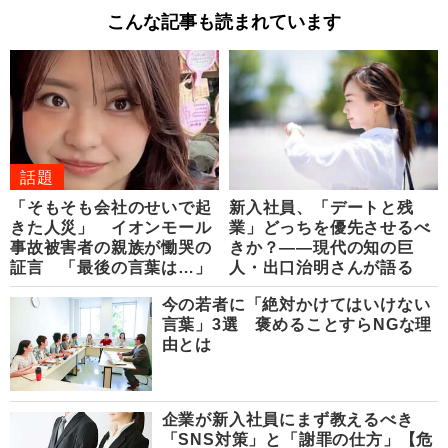
こんな記事も読まれています
話題
「そもそも会社のせいで起
新入社員、「デートと残
きた人災」 イオンモール
業」どっちを優先させるべ
事故被害者の親族が慟哭の
きか？――現代の知の巨
証言 「最後の言葉は…」
人・出口治明さんが語る
今の若者に「絶対かけてはいけない
言葉」3選 褒めることすらNGな理
由とは
企業が新入社員にまず教えるべき
「SNS対策」と「謝罪の仕方」【危