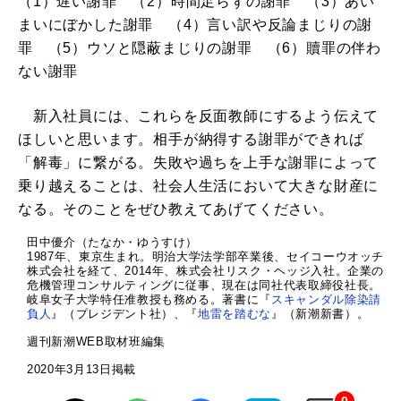
（1）遅い謝罪 （2）時間足らずの謝罪 （3）あい
まいにぼかした謝罪 （4）言い訳や反論まじりの謝
罪 （5）ウソと隠蔽まじりの謝罪 （6）贖罪の伴わ
ない謝罪
新入社員には、これらを反面教師にするよう伝えて
ほしいと思います。相手が納得する謝罪ができれば
「解毒」に繋がる。失敗や過ちを上手な謝罪によって
乗り越えることは、社会人生活において大きな財産に
なる。そのことをぜひ教えてあげてください。
田中優介（たなか・ゆうすけ）
1987年、東京生まれ。明治大学法学部卒業後、セイコーウオッチ
株式会社を経て、2014年、株式会社リスク・ヘッジ入社。企業の
危機管理コンサルティングに従事、現在は同社代表取締役社長。
岐阜女子大学特任准教授も務める。著書に『
スキャンダル除染請
負人
』（プレジデント社）、『
地雷を踏むな
』（新潮新書）。
週刊新潮WEB取材班編集
2020年3月13日掲載
0