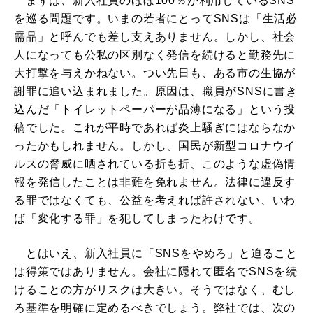
まずは、新入社員のほぼ100％が利用しているSNS
を巡る問題です。いまの若者にとってSNSは「生活必
需品」と呼んでも差し支えありません。しかし、社会
人になっても公私の区別なく発信を続けると勤務先に
大打撃を与えかねない。つい先日も、ある市の生協が
謝罪に追い込まれました。原因は、職員がSNSに書き
込んだ「トイレットペーパーが品薄になる」という投
稿でした。これが平時であれば炎上騒ぎにはならなか
ったかもしれません。しかし、国民が新型コロナウイ
ルスの脅威に晒されている折も折、このような虚偽情
報を発信したことは非難を免れません。法律に違反す
る罪ではなくても、公益を考えれば許されない、いわ
ば「変化する罪」を犯してしまったわけです。
とはいえ、新入社員に「SNSをやめろ」と迫ること
は得策ではありません。会社に隠れて匿名でSNSを続
けることの方がリスクは大きい。そうではなく、むし
ろ基準を明確に定めるべきでしょう。弊社では、次の