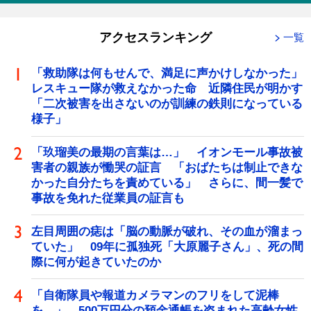
アクセスランキング
一覧
「救助隊は何もせんで、満足に声かけしなかった」
レスキュー隊が救えなかった命 近隣住民が明かす
「二次被害を出さないのが訓練の鉄則になっている
様子」
「玖瑠美の最期の言葉は…」 イオンモール事故被
害者の親族が慟哭の証言 「おばたちは制止できな
かった自分たちを責めている」 さらに、間一髪で
事故を免れた従業員の証言も
左目周囲の痣は「脳の動脈が破れ、その血が溜まっ
ていた」 09年に孤独死「大原麗子さん」、死の間
際に何が起きていたのか
「自衛隊員や報道カメラマンのフリをして泥棒
を…」 500万円分の預金通帳を盗まれた高齢女性