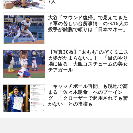
7人
大谷「マウンド復帰」で見えてきた
ド軍の苦しい台所事情…のべ15人の
投手が離脱で頼りは「日本マネー」
【写真30枚】“太もも”のぞくミニス
カ姿がたまらない…！ 「目のやり
場に困る」大胆コスチュームの美女
チアガール
「キャッチボール再開」も現地で高
まる「佐々木朗希」へのブーイン
グ 「クローザーで起用されても驚
かない」との指摘も