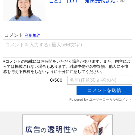
こと」（17） 角田光代さん
PR