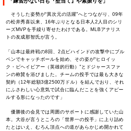
「練習がない日も『壁当て』や素振りを」
そうした姿勢が“異次元の活躍”へとつながり、09年
の松井秀喜以来、16年ぶりとなる日本人2人目のシリ
ーズMVPを手繰り寄せたわけである。MLBアナリス
トの友成那智氏が言う。
「山本は最終戦の8回、2点ビハインドの攻撃中にブル
ペンでキャッチボールを始め、その姿が“ヒロイッ
ク・ビヘイビアー（英雄的行動）”とドジャースファ
ンの称賛を浴びました。チームの投手では最も大きな
契約（12年総額3億2500万ドル）を結んでおり、それ
にふさわしい心意気で試合に臨んだことを強くアピー
ルする形になったのです」
優勝後の会見では周囲のサポートに感謝していた山
本。大谷が言うところの「世界一の投手」に上り詰め
たとはいえ、むろん頂点への道があらかじめ開かれて