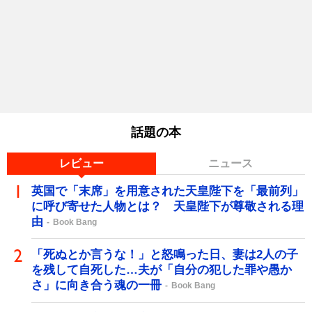
話題の本
レビュー
ニュース
英国で「末席」を用意された天皇陛下を「最前列」
に呼び寄せた人物とは？ 天皇陛下が尊敬される理
由
Book Bang
「死ぬとか言うな！」と怒鳴った日、妻は2人の子
を残して自死した…夫が「自分の犯した罪や愚か
さ」に向き合う魂の一冊
Book Bang