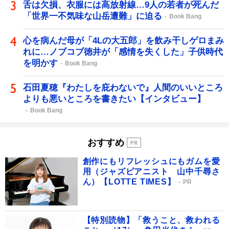
舌は欠損、衣服には高放射線…9人の若者が死んだ
「世界一不気味な山岳遭難」に迫る
Book Bang
心を病んだ母が「4Lの大五郎」を飲み干しゲロまみ
れに…ノブコブ徳井が「感情を失くした」子供時代
を明かす
Book Bang
石田夏穂『わたしを庇わないで』人間のいいところ
よりも悪いところを書きたい【インタビュー】
Book Bang
おすすめ
創作にもリフレッシュにもガムを愛
用（ジャズピアニスト 山中千尋さ
ん）【LOTTE TIMES】
PR
【特別読物】「救うこと、救われる