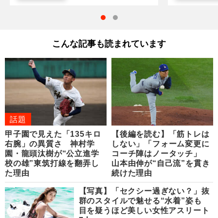
こんな記事も読まれています
話題
甲子園で見えた「135キロ
【後編を読む】「筋トレは
右腕」の異質さ 神村学
しない」「フォーム変更に
園・龍頭汰樹が“公立進学
コーチ陣はノータッチ」
校の雄”東筑打線を翻弄し
山本由伸が“自己流”を貫き
た理由
続けた理由
【写真】「セクシー過ぎない？」抜
群のスタイルで魅せる“水着”姿も
目を疑うほど美しい女性アスリート