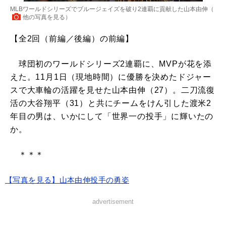
MLBワールドシリーズでブルージェイズを破り2連覇に貢献した山本由伸（
他の写真を見る
）
【全2回（前編／後編）の前編】
球団初のワールドシリーズ2連覇に、MVPが花を添
えた。11月1日（現地時間）に優勝を決めたドジャー
スで大車輪の活躍を見せた山本由伸（27）。二刀流復
活の大谷翔平（31）と共にチームをけん引した渡米2
年目の男は、いかにして「世界一の投手」に輝いたの
か。
＊＊＊
【写真を見る】山本由伸投手の勇姿
advertisement