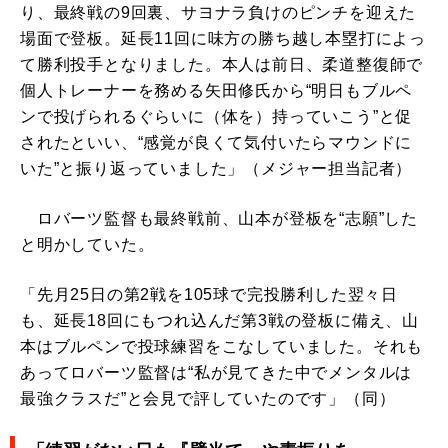
り、最終戦の9回裏、サヨナラ負けのピンチを迎えた
場面で登板。延長11回に味方の勝ち越し本塁打によっ
て勝利投手となりました。本人は前日、柔道整復師で
個人トレーナーを務める矢田修氏から“明日もブルペ
ンで投げられるぐらいに（体を）持っていこう”と促
されたといい、“感覚が良くて気付いたらマウンドに
いた”と振り返っていました」（メジャー担当記者）
ロバーツ監督も最終戦前、山本が登板を“志願”した
と明かしていた。
「先月25日の第2戦を105球で完投勝利した翌々日
も、延長18回にもつれ込んだ第3戦の登板に備え、山
本はブルペンで投球練習をこなしていました。それも
あってロバーツ監督は“私が見てきた中でメンタルは
最強クラスだ”と会見で評していたのです」（同）