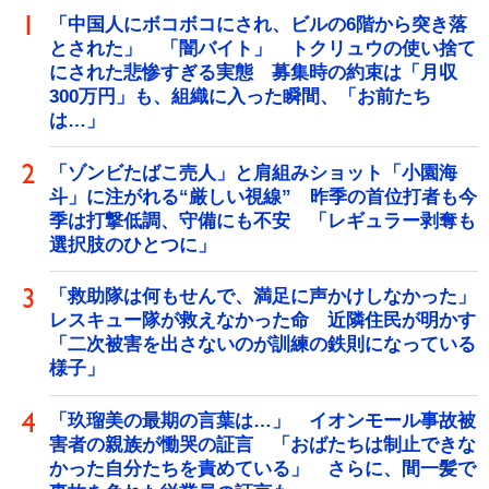
「中国人にボコボコにされ、ビルの6階から突き落
とされた」 「闇バイト」 トクリュウの使い捨て
にされた悲惨すぎる実態 募集時の約束は「月収
300万円」も、組織に入った瞬間、「お前たち
は…」
「ゾンビたばこ売人」と肩組みショット「小園海
斗」に注がれる“厳しい視線” 昨季の首位打者も今
季は打撃低調、守備にも不安 「レギュラー剥奪も
選択肢のひとつに」
「救助隊は何もせんで、満足に声かけしなかった」
レスキュー隊が救えなかった命 近隣住民が明かす
「二次被害を出さないのが訓練の鉄則になっている
様子」
「玖瑠美の最期の言葉は…」 イオンモール事故被
害者の親族が慟哭の証言 「おばたちは制止できな
かった自分たちを責めている」 さらに、間一髪で