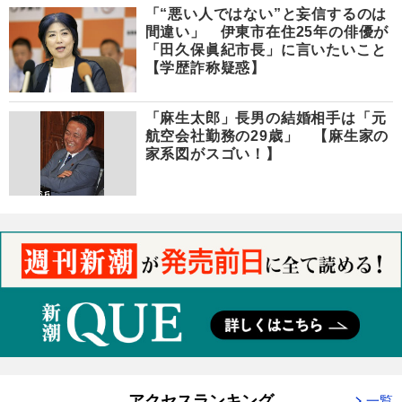
「“悪い人ではない”と妄信するのは
間違い」 伊東市在住25年の俳優が
「田久保眞紀市長」に言いたいこと
【学歴詐称疑惑】
「麻生太郎」長男の結婚相手は「元
航空会社勤務の29歳」 【麻生家の
家系図がスゴい！】
アクセスランキング
一覧