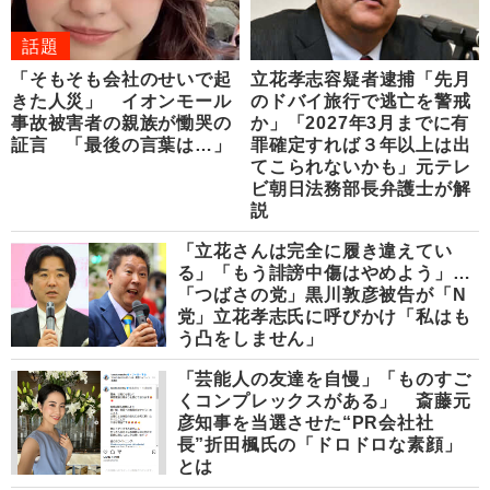
話題
「そもそも会社のせいで起
立花孝志容疑者逮捕「先月
きた人災」 イオンモール
のドバイ旅行で逃亡を警戒
事故被害者の親族が慟哭の
か」「2027年3月までに有
証言 「最後の言葉は…」
罪確定すれば３年以上は出
てこられないかも」元テレ
ビ朝日法務部長弁護士が解
説
「立花さんは完全に履き違えてい
る」「もう誹謗中傷はやめよう」…
「つばさの党」黒川敦彦被告が「N
党」立花孝志氏に呼びかけ「私はも
う凸をしません」
「芸能人の友達を自慢」「ものすご
くコンプレックスがある」 斎藤元
彦知事を当選させた“PR会社社
長”折田楓氏の「ドロドロな素顔」
とは