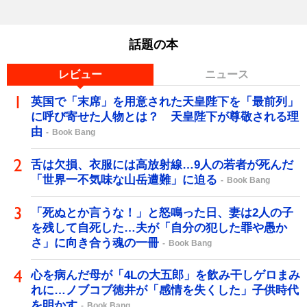
話題の本
レビュー
ニュース
英国で「末席」を用意された天皇陛下を「最前列」
に呼び寄せた人物とは？ 天皇陛下が尊敬される理
由
Book Bang
舌は欠損、衣服には高放射線…9人の若者が死んだ
「世界一不気味な山岳遭難」に迫る
Book Bang
「死ぬとか言うな！」と怒鳴った日、妻は2人の子
を残して自死した…夫が「自分の犯した罪や愚か
さ」に向き合う魂の一冊
Book Bang
心を病んだ母が「4Lの大五郎」を飲み干しゲロまみ
れに…ノブコブ徳井が「感情を失くした」子供時代
を明かす
Book Bang