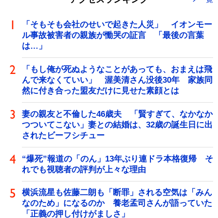
「そもそも会社のせいで起きた人災」 イオンモー
ル事故被害者の親族が慟哭の証言 「最後の言葉
は…」
「もし俺が死ぬようなことがあっても、おまえは飛
んで来なくていい」 渥美清さん没後30年 家族同
然に付き合った盟友だけに見せた素顔とは
妻の親友と不倫した46歳夫 「賢すぎて、なかなか
つついてこない」妻との結婚は、32歳の誕生日に出
されたビーフシチュー
“爆死”報道の「のん」13年ぶり連ドラ本格復帰 そ
れでも視聴者の評判が上々な理由
横浜流星も佐藤二朗も「断罪」される空気は「みん
なのため」になるのか 養老孟司さんが語っていた
「正義の押し付けがましさ」