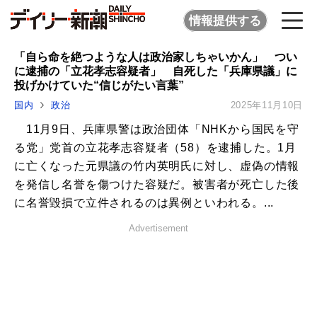
情報提供する
「自ら命を絶つような人は政治家しちゃいかん」 つい
に逮捕の「立花孝志容疑者」 自死した「兵庫県議」に
投げかけていた“信じがたい言葉”
国内
政治
2025年11月10日
11月9日、兵庫県警は政治団体「NHKから国民を守
る党」党首の立花孝志容疑者（58）を逮捕した。1月
に亡くなった元県議の竹内英明氏に対し、虚偽の情報
を発信し名誉を傷つけた容疑だ。被害者が死亡した後
に名誉毀損で立件されるのは異例といわれる。...
Advertisement