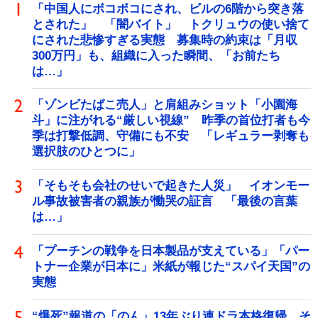
「中国人にボコボコにされ、ビルの6階から突き落
とされた」 「闇バイト」 トクリュウの使い捨て
にされた悲惨すぎる実態 募集時の約束は「月収
300万円」も、組織に入った瞬間、「お前たち
は…」
「ゾンビたばこ売人」と肩組みショット「小園海
斗」に注がれる“厳しい視線” 昨季の首位打者も今
季は打撃低調、守備にも不安 「レギュラー剥奪も
選択肢のひとつに」
「そもそも会社のせいで起きた人災」 イオンモー
ル事故被害者の親族が慟哭の証言 「最後の言葉
は…」
「プーチンの戦争を日本製品が支えている」「パー
トナー企業が日本に」米紙が報じた“スパイ天国”の
実態
“爆死”報道の「のん」13年ぶり連ドラ本格復帰 そ