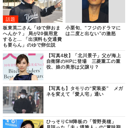
話題
板東英二さん「ゆで卵おま
小栗旬、“フジのドラマに
へんか？」 局が20個用意
は二度と出ない”の激怒
すると… 「出演料も交通費
も要らん」のゆで卵伝説
【写真4枚】「北川景子」父が海上
自衛隊のHPに登場 三菱重工の重
役、娘の美形は父譲り？
【写真も】タモリの“変装姿” メガ
ネを変えて「愛人宅」通い
ひっそりCM降板の「菅野美穂」
見誤った「夫・堺雅人」の“賞味期