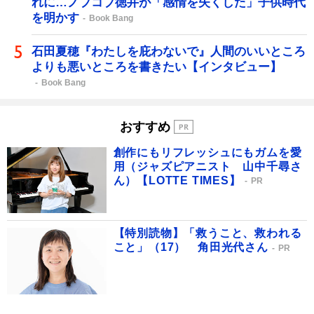
れに…ノブコブ徳井が「感情を失くした」子供時代
を明かす
Book Bang
石田夏穂『わたしを庇わないで』人間のいいところ
よりも悪いところを書きたい【インタビュー】
Book Bang
おすすめ
創作にもリフレッシュにもガムを愛
用（ジャズピアニスト 山中千尋さ
ん）【LOTTE TIMES】
PR
【特別読物】「救うこと、救われる
こと」（17） 角田光代さん
PR