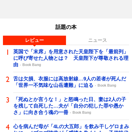
話題の本
レビュー
ニュース
英国で「末席」を用意された天皇陛下を「最前列」
に呼び寄せた人物とは？ 天皇陛下が尊敬される理
由
Book Bang
舌は欠損、衣服には高放射線…9人の若者が死んだ
「世界一不気味な山岳遭難」に迫る
Book Bang
「死ぬとか言うな！」と怒鳴った日、妻は2人の子
を残して自死した…夫が「自分の犯した罪や愚か
さ」に向き合う魂の一冊
Book Bang
心を病んだ母が「4Lの大五郎」を飲み干しゲロまみ