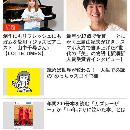
話題
創作にもリフレッシュにも
最年少17歳で受賞 「とに
ガムを愛用（ジャズピアニ
かく三島由紀夫が好き」ス
スト 山中千尋さん）
マホ入力で書き上げたZ世
【LOTTE TIMES】
代の「美」の物語【新潮新
人賞受賞者インタビュー】
読めば世界が変わる！ 人生で必読
の“めっちゃスゴイ”3冊
年間200冊本を読む「カズレーザ
ー」が「15年ぶりに泣いた本」とは