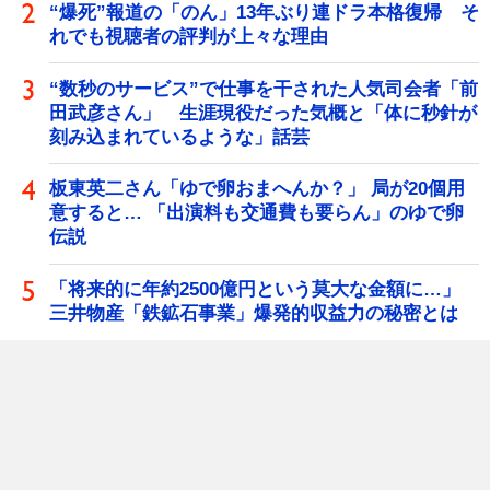
“爆死”報道の「のん」13年ぶり連ドラ本格復帰 そ
れでも視聴者の評判が上々な理由
“数秒のサービス”で仕事を干された人気司会者「前
田武彦さん」 生涯現役だった気概と「体に秒針が
刻み込まれているような」話芸
板東英二さん「ゆで卵おまへんか？」 局が20個用
意すると… 「出演料も交通費も要らん」のゆで卵
伝説
「将来的に年約2500億円という莫大な金額に…」
三井物産「鉄鉱石事業」爆発的収益力の秘密とは