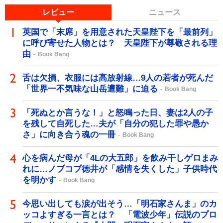
レビュー
ニュース
英国で「末席」を用意された天皇陛下を「最前列」
に呼び寄せた人物とは？ 天皇陛下が尊敬される理
由
Book Bang
舌は欠損、衣服には高放射線…9人の若者が死んだ
「世界一不気味な山岳遭難」に迫る
Book Bang
「死ぬとか言うな！」と怒鳴った日、妻は2人の子
を残して自死した…夫が「自分の犯した罪や愚か
さ」に向き合う魂の一冊
Book Bang
心を病んだ母が「4Lの大五郎」を飲み干しゲロまみ
れに…ノブコブ徳井が「感情を失くした」子供時代
を明かす
Book Bang
今思い出しても涙が出そう…「明石家さんま」のカ
ッコよすぎる一言とは？ 「電波少年」伝説のプロ