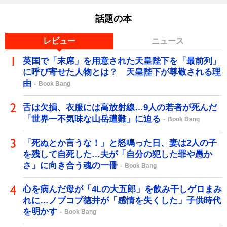
話題の本
レビュー
ニュース
英国で「末席」を用意された天皇陛下を「最前列」
に呼び寄せた人物とは？ 天皇陛下が尊敬される理
由
Book Bang
舌は欠損、衣服には高放射線…9人の若者が死んだ
「世界一不気味な山岳遭難」に迫る
Book Bang
「死ぬとか言うな！」と怒鳴った日、妻は2人の子
を残して自死した…夫が「自分の犯した罪や愚か
さ」に向き合う魂の一冊
Book Bang
心を病んだ母が「4Lの大五郎」を飲み干しゲロまみ
れに…ノブコブ徳井が「感情を失くした」子供時代
を明かす
Book Bang