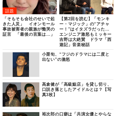
話題
「そもそも会社のせいで起
【第2回を読む】「モンキ
きた人災」 イオンモール
ー・マジック」の“アチャ
事故被害者の親族が慟哭の
ー！”はイタズラだった…
証言 「最後の言葉は…」
エンジニア激怒もミッキー
吉野は大絶賛 ドラマ「西
遊記」音楽秘話
小栗旬、“フジのドラマには二度と
出ない”の激怒
高倉健が「高級鮨店」を貸し切り、
口説き落としたアイドルとは？【写
真3枚】
裕次郎の口癖は「共演女優とやらな