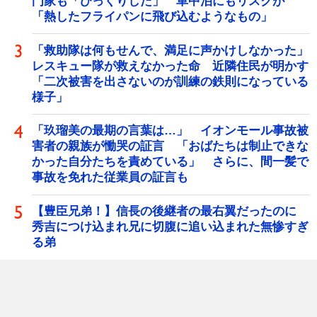
門家も「びっくりした」 車中泊にもリスクが
「熱したフライパンに飛び込むようなもの」
「救助隊は何もせんで、満足に声かけしなかった」
レスキュー隊が救えなかった命 近隣住民が明かす
「二次被害を出さないのが訓練の鉄則になっている
様子」
「玖瑠美の最期の言葉は…」 イオンモール事故被
害者の親族が慟哭の証言 「おばたちは制止できな
かった自分たちを責めている」 さらに、間一髪で
事故を免れた従業員の証言も
【豊臣兄弟！】信長の後継者の最右翼だったのに
秀吉につけ込まれ兄に切腹に追い込まれた無惨すぎ
る弟