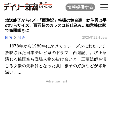
情報提供する
放送終了から45年「西遊記」特撮の舞台裏 觔斗雲は手
のひらサイズ、百羽超のカラスは鉛仕込み…如意棒は家
で布団叩きに
国内
社会
2025年11月09日
1978年から1980年にかけて２シーズンにわたって
放映された日本テレビ系のドラマ「西遊記」。堺正章
演じる孫悟空ら登場人物の掛け合いと、三蔵法師を演
じる女優の先駆けとなった夏目雅子の好演などが印象
深い。...
Advertisement