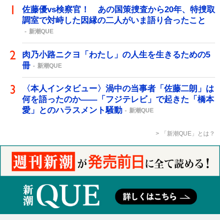
佐藤優vs検察官！ あの国策捜査から20年、特捜取
調室で対峙した因縁の二人がいま語り合ったこと
新潮QUE
肉乃小路ニクヨ「わたし」の人生を生きるための5
冊
新潮QUE
〈本人インタビュー〉渦中の当事者「佐藤二朗」は
何を語ったのか――「フジテレビ」で起きた「橋本
愛」とのハラスメント騒動
新潮QUE
「新潮QUE」とは？