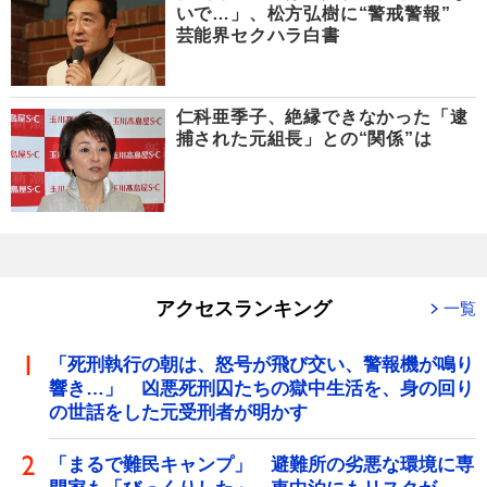
いで…」、松方弘樹に“警戒警報”
芸能界セクハラ白書
仁科亜季子、絶縁できなかった「逮
捕された元組長」との“関係”は
アクセスランキング
一覧
「死刑執行の朝は、怒号が飛び交い、警報機が鳴り
響き…」 凶悪死刑囚たちの獄中生活を、身の回り
の世話をした元受刑者が明かす
「まるで難民キャンプ」 避難所の劣悪な環境に専