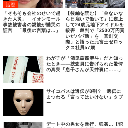
話題
「そもそも会社のせいで起
【後編を読む】「金ないな
きた人災」 イオンモール
ら日雇いで働いて」に逆上
事故被害者の親族が慟哭の
して24歳元地下アイドルを
証言 「最後の言葉は…」
殺害 裁判で「2500万円貢
いだパパ活」を「真剣交
際」と語った元富士ゼロッ
クス社員57歳
わが子が「酒鬼薔薇聖斗」だと知っ
たとき――捜査員に告げられた驚愕
の真実「息子さんが天井裏に……」
サイコパスは遺伝が8割？ 遺伝に
まつわる「言ってはいけない」タブ
ー
デート中の男女を暴行、強姦…【犯