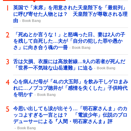
英国で「末席」を用意された天皇陛下を「最前列」
に呼び寄せた人物とは？ 天皇陛下が尊敬される理
由
Book Bang
「死ぬとか言うな！」と怒鳴った日、妻は2人の子
を残して自死した…夫が「自分の犯した罪や愚か
さ」に向き合う魂の一冊
Book Bang
舌は欠損、衣服には高放射線…9人の若者が死んだ
「世界一不気味な山岳遭難」に迫る
Book Bang
心を病んだ母が「4Lの大五郎」を飲み干しゲロまみ
れに…ノブコブ徳井が「感情を失くした」子供時代
を明かす
Book Bang
今思い出しても涙が出そう…「明石家さんま」のカ
ッコよすぎる一言とは？ 「電波少年」伝説のプロ
デューサーによる『人間・明石家さんま』評
Book Bang