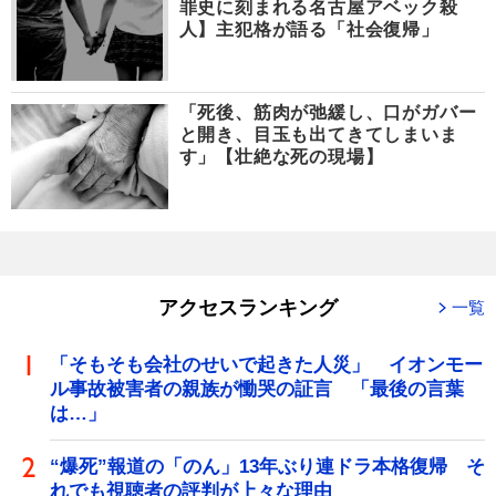
罪史に刻まれる名古屋アベック殺
人】主犯格が語る「社会復帰」
「死後、筋肉が弛緩し、口がガバー
と開き、目玉も出てきてしまいま
す」【壮絶な死の現場】
アクセスランキング
一覧
「そもそも会社のせいで起きた人災」 イオンモー
ル事故被害者の親族が慟哭の証言 「最後の言葉
は…」
“爆死”報道の「のん」13年ぶり連ドラ本格復帰 そ
れでも視聴者の評判が上々な理由