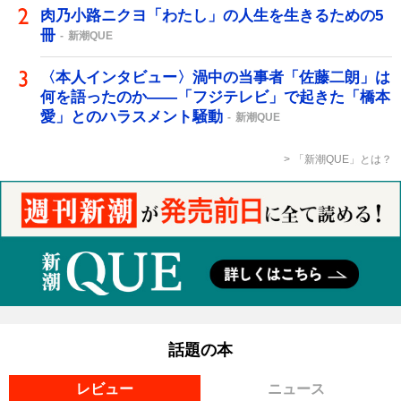
肉乃小路ニクヨ「わたし」の人生を生きるための5
冊
新潮QUE
〈本人インタビュー〉渦中の当事者「佐藤二朗」は
何を語ったのか――「フジテレビ」で起きた「橋本
愛」とのハラスメント騒動
新潮QUE
「新潮QUE」とは？
話題の本
レビュー
ニュース