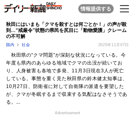
情報提供する
秋田にはいまも「クマを殺すとは何ごとか！」の声が殺
到…“戒厳令”状態の県民を尻目に「動物愛護」クレーム
の不可解
国内
社会
2025年11月07日
秋田県の“クマ問題”が深刻な状況になっている。今
年度も県内のあらゆる地域でクマの出没が続いてお
り、人身被害も各地で多発、11月3日現在3人が死亡
している。事態を重く見た秋田県の鈴木健太知事は、
10月27日、防衛省に対して自衛隊の派遣を要望した
が、クマが冬眠するまで収束する気配はなさそうであ
る。...
Advertisement