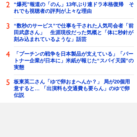
“爆死”報道の「のん」13年ぶり連ドラ本格復帰 そ
れでも視聴者の評判が上々な理由
“数秒のサービス”で仕事を干された人気司会者「前
田武彦さん」 生涯現役だった気概と「体に秒針が
刻み込まれているような」話芸
「プーチンの戦争を日本製品が支えている」「パー
トナー企業が日本に」米紙が報じた“スパイ天国”の
実態
板東英二さん「ゆで卵おまへんか？」 局が20個用
意すると… 「出演料も交通費も要らん」のゆで卵
伝説