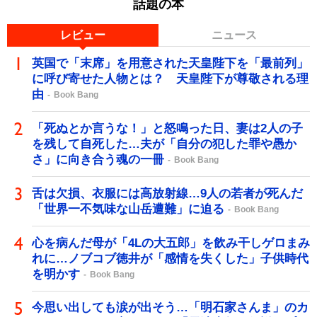
話題の本
レビュー
ニュース
英国で「末席」を用意された天皇陛下を「最前列」
に呼び寄せた人物とは？ 天皇陛下が尊敬される理
由
Book Bang
「死ぬとか言うな！」と怒鳴った日、妻は2人の子
を残して自死した…夫が「自分の犯した罪や愚か
さ」に向き合う魂の一冊
Book Bang
舌は欠損、衣服には高放射線…9人の若者が死んだ
「世界一不気味な山岳遭難」に迫る
Book Bang
心を病んだ母が「4Lの大五郎」を飲み干しゲロまみ
れに…ノブコブ徳井が「感情を失くした」子供時代
を明かす
Book Bang
今思い出しても涙が出そう…「明石家さんま」のカ