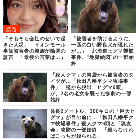
話題
「そもそも会社のせいで起
「被害者を助けるように、
きた人災」 イオンモール
一匹の白い野良犬が現れた
事故被害者の親族が慟哭の
が…」 北海道ヒグマ襲撃
証言 「最後の言葉は…」
事件、“地獄絵図”の一部始
終
「殺人クマ」の胃袋から被害者のタ
イツが…「秋田八幡平クマ牧場事
件」 檻から脱出「ヒグマ6頭」
が、2名の老女を襲った惨劇の一部
始終
体長2メートル、300キロの「巨大ヒ
グマ」が目の前に…「秋田八幡平ク
マ牧場事件」殺人クマ6頭と「猟友
会」攻防の一部始終 「殺らなけれ
ばこっちが殺られる」