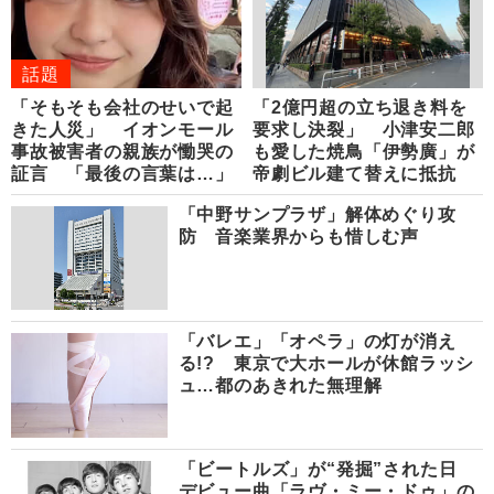
話題
「そもそも会社のせいで起
「2億円超の立ち退き料を
きた人災」 イオンモール
要求し決裂」 小津安二郎
事故被害者の親族が慟哭の
も愛した焼鳥「伊勢廣」が
証言 「最後の言葉は…」
帝劇ビル建て替えに抵抗
「中野サンプラザ」解体めぐり攻
防 音楽業界からも惜しむ声
「バレエ」「オペラ」の灯が消え
る!? 東京で大ホールが休館ラッシ
ュ…都のあきれた無理解
「ビートルズ」が“発掘”された日
デビュー曲「ラヴ・ミー・ドゥ」の