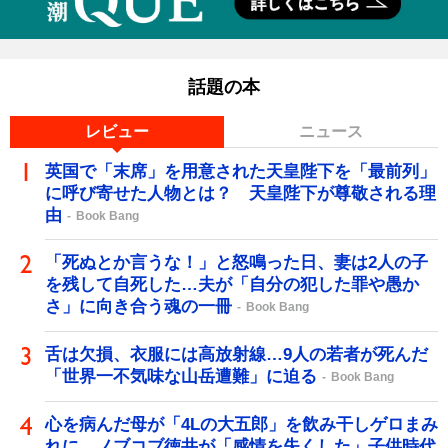
話題の本
レビュー
ニュース
英国で「末席」を用意された天皇陛下を「最前列」
に呼び寄せた人物とは？ 天皇陛下が尊敬される理
由
Book Bang
「死ぬとか言うな！」と怒鳴った日、妻は2人の子
を残して自死した…夫が「自分の犯した罪や愚か
さ」に向き合う魂の一冊
Book Bang
舌は欠損、衣服には高放射線…9人の若者が死んだ
「世界一不気味な山岳遭難」に迫る
Book Bang
心を病んだ母が「4Lの大五郎」を飲み干しゲロまみ
れに…ノブコブ徳井が「感情を失くした」子供時代