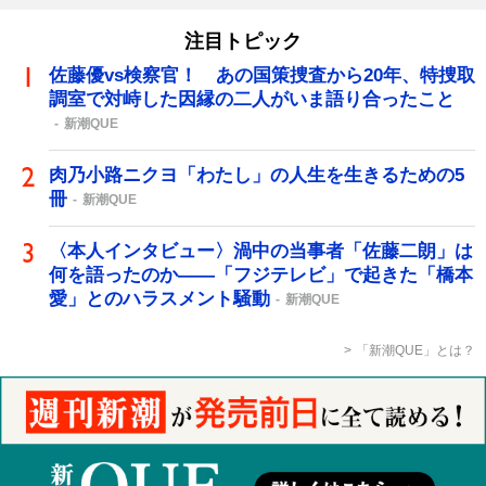
注目トピック
佐藤優vs検察官！ あの国策捜査から20年、特捜取
調室で対峙した因縁の二人がいま語り合ったこと
新潮QUE
肉乃小路ニクヨ「わたし」の人生を生きるための5
冊
新潮QUE
〈本人インタビュー〉渦中の当事者「佐藤二朗」は
何を語ったのか――「フジテレビ」で起きた「橋本
愛」とのハラスメント騒動
新潮QUE
「新潮QUE」とは？