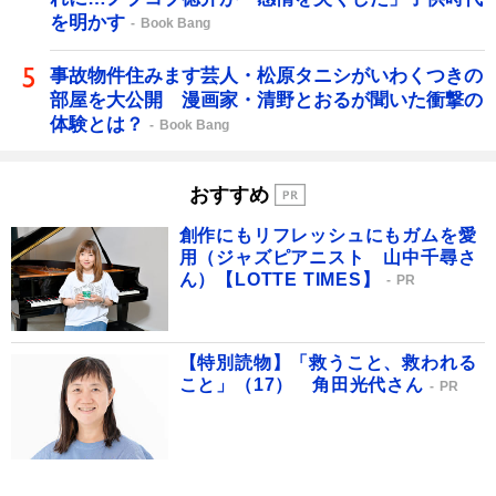
を明かす
Book Bang
事故物件住みます芸人・松原タニシがいわくつきの
部屋を大公開 漫画家・清野とおるが聞いた衝撃の
体験とは？
Book Bang
おすすめ
創作にもリフレッシュにもガムを愛
用（ジャズピアニスト 山中千尋さ
ん）【LOTTE TIMES】
PR
【特別読物】「救うこと、救われる
こと」（17） 角田光代さん
PR