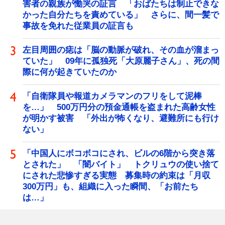
害者の親族が慟哭の証言 「おばたちは制止できな
かった自分たちを責めている」 さらに、間一髪で
事故を免れた従業員の証言も
左目周囲の痣は「脳の動脈が破れ、その血が溜まっ
ていた」 09年に孤独死「大原麗子さん」、死の間
際に何が起きていたのか
「自衛隊員や報道カメラマンのフリをして泥棒
を…」 500万円分の預金通帳を盗まれた高齢女性
が明かす被害 「外出が怖くなり、避難所にも行け
ない」
「中国人にボコボコにされ、ビルの6階から突き落
とされた」 「闇バイト」 トクリュウの使い捨て
にされた悲惨すぎる実態 募集時の約束は「月収
300万円」も、組織に入った瞬間、「お前たち
は…」