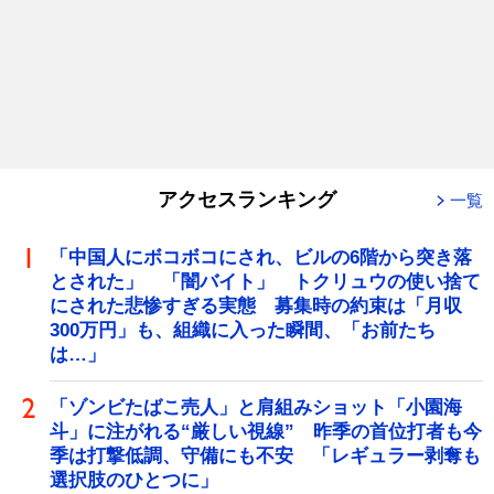
アクセスランキング
一覧
「中国人にボコボコにされ、ビルの6階から突き落
とされた」 「闇バイト」 トクリュウの使い捨て
にされた悲惨すぎる実態 募集時の約束は「月収
300万円」も、組織に入った瞬間、「お前たち
は…」
「ゾンビたばこ売人」と肩組みショット「小園海
斗」に注がれる“厳しい視線” 昨季の首位打者も今
季は打撃低調、守備にも不安 「レギュラー剥奪も
選択肢のひとつに」