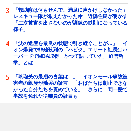
「救助隊は何もせんで、満足に声かけしなかった」
レスキュー隊が救えなかった命 近隣住民が明かす
「二次被害を出さないのが訓練の鉄則になっている
様子」
「父の遺産を最良の状態で引き継ぐことが…」 イ
オン爆発で非難殺到の「ハビタ」エリート社長はハ
ーバードでMBA取得 かつて語っていた「経営哲
学」とは
「玖瑠美の最期の言葉は…」 イオンモール事故被
害者の親族が慟哭の証言 「おばたちは制止できな
かった自分たちを責めている」 さらに、間一髪で
事故を免れた従業員の証言も