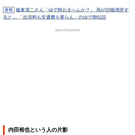
板東英二さん「ゆで卵おまへんか？」 局が20個用意す
速報
ると… 「出演料も交通費も要らん」のゆで卵伝説
advertisement
内田裕也という人の片影