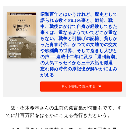
昭和百年とはいうけれど、歴史として
語られる数々の出来事と、戦前、戦
中、戦後にかけて自身が経験してきた
事々は、重なるようでいてどこか重な
らない。戦争と引揚げの記憶、貧しか
った青春時代、かつての文壇での交友
や歌謡曲の世界、そして逝きし人びと
の声──連載十二年に及ぶ「週刊新潮」
の人気エッセイから三十六話を厳選、
忘れ得ぬ時代の原記憶が鮮やかによみ
がえる
ネット書店で購入する
故・樹木希林さんの生前の発言集が何冊もでて、す
でに計百万部をはるかにこえる売行きだという。