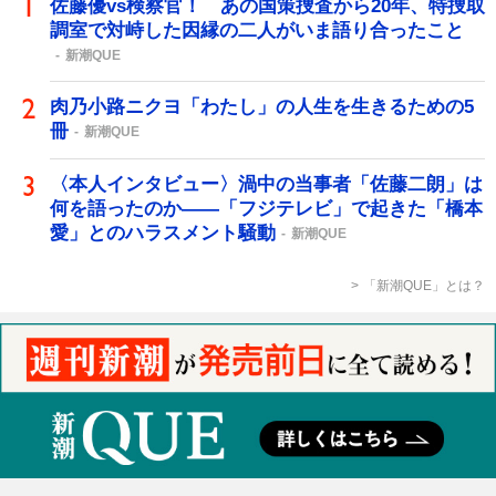
佐藤優vs検察官！ あの国策捜査から20年、特捜取
調室で対峙した因縁の二人がいま語り合ったこと
新潮QUE
肉乃小路ニクヨ「わたし」の人生を生きるための5
冊
新潮QUE
〈本人インタビュー〉渦中の当事者「佐藤二朗」は
何を語ったのか――「フジテレビ」で起きた「橋本
愛」とのハラスメント騒動
新潮QUE
「新潮QUE」とは？