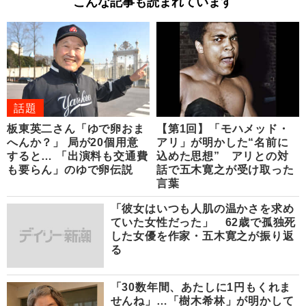
こんな記事も読まれています
話題
板東英二さん「ゆで卵おま
【第1回】「モハメッド・
へんか？」 局が20個用意
アリ」が明かした“名前に
すると… 「出演料も交通費
込めた思想” アリとの対
も要らん」のゆで卵伝説
話で五木寛之が受け取った
言葉
「彼女はいつも人肌の温かさを求め
ていた女性だった」 62歳で孤独死
した女優を作家・五木寛之が振り返
る
「30数年間、あたしに1円もくれま
せんね」…「樹木希林」が明かして