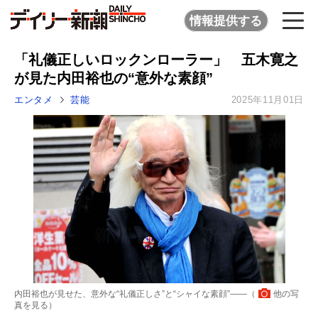
情報提供する
「礼儀正しいロックンローラー」 五木寛之
が見た内田裕也の“意外な素顔”
エンタメ
芸能
2025年11月01日
内田裕也が見せた、意外な“礼儀正しさ”と“シャイな素顔”――（
他の写
真を見る
）