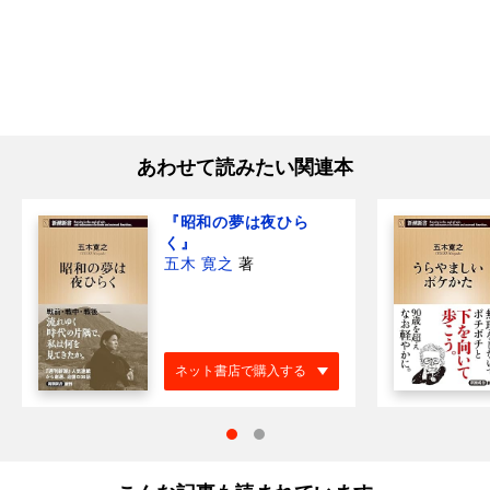
あわせて読みたい関連本
『昭和の夢は夜ひら
く』
五木 寛之
著
ネット書店で購入する