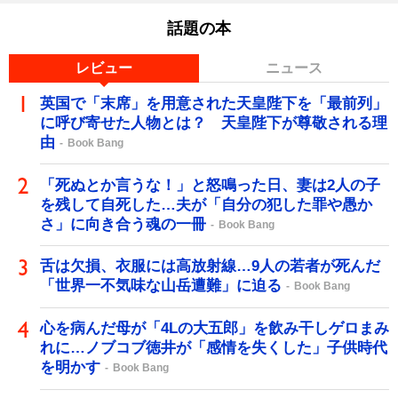
話題の本
レビュー
ニュース
英国で「末席」を用意された天皇陛下を「最前列」
に呼び寄せた人物とは？ 天皇陛下が尊敬される理
由
Book Bang
「死ぬとか言うな！」と怒鳴った日、妻は2人の子
を残して自死した…夫が「自分の犯した罪や愚か
さ」に向き合う魂の一冊
Book Bang
舌は欠損、衣服には高放射線…9人の若者が死んだ
「世界一不気味な山岳遭難」に迫る
Book Bang
心を病んだ母が「4Lの大五郎」を飲み干しゲロまみ
れに…ノブコブ徳井が「感情を失くした」子供時代
を明かす
Book Bang