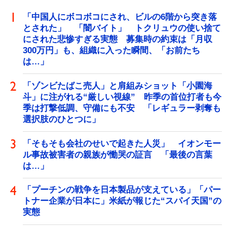
「中国人にボコボコにされ、ビルの6階から突き落
とされた」 「闇バイト」 トクリュウの使い捨て
にされた悲惨すぎる実態 募集時の約束は「月収
300万円」も、組織に入った瞬間、「お前たち
は…」
「ゾンビたばこ売人」と肩組みショット「小園海
斗」に注がれる“厳しい視線” 昨季の首位打者も今
季は打撃低調、守備にも不安 「レギュラー剥奪も
選択肢のひとつに」
「そもそも会社のせいで起きた人災」 イオンモー
ル事故被害者の親族が慟哭の証言 「最後の言葉
は…」
「プーチンの戦争を日本製品が支えている」「パー
トナー企業が日本に」米紙が報じた“スパイ天国”の
実態