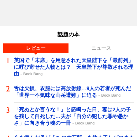
話題の本
レビュー
ニュース
英国で「末席」を用意された天皇陛下を「最前列」
に呼び寄せた人物とは？ 天皇陛下が尊敬される理
由
Book Bang
舌は欠損、衣服には高放射線…9人の若者が死んだ
「世界一不気味な山岳遭難」に迫る
Book Bang
「死ぬとか言うな！」と怒鳴った日、妻は2人の子
を残して自死した…夫が「自分の犯した罪や愚か
さ」に向き合う魂の一冊
Book Bang