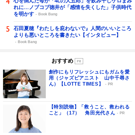
心を病んだ母が「4Lの大五郎」を飲み干しゲロまみ
れに…ノブコブ徳井が「感情を失くした」子供時代
を明かす
Book Bang
石田夏穂『わたしを庇わないで』人間のいいところ
よりも悪いところを書きたい【インタビュー】
Book Bang
おすすめ
創作にもリフレッシュにもガムを愛
用（ジャズピアニスト 山中千尋さ
ん）【LOTTE TIMES】
PR
【特別読物】「救うこと、救われる
こと」（17） 角田光代さん
PR