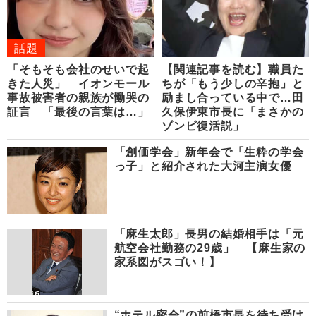
話題
「そもそも会社のせいで起
【関連記事を読む】職員た
きた人災」 イオンモール
ちが「もう少しの辛抱」と
事故被害者の親族が慟哭の
励まし合っている中で…田
証言 「最後の言葉は…」
久保伊東市長に「まさかの
ゾンビ復活説」
「創価学会」新年会で「生粋の学会
っ子」と紹介された大河主演女優
「麻生太郎」長男の結婚相手は「元
航空会社勤務の29歳」 【麻生家の
家系図がスゴい！】
“ホテル密会”の前橋市長を待ち受け