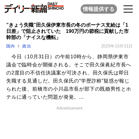
情報提供する
”きょう失職”田久保伊東市長の冬のボーナス支給は「1
日差」で阻止されていた 190万円の節税に貢献した市
幹部の「ナイスな機転」
国内
政治
2025年10月31日
今日（10月31日）の午前10時から、静岡県伊東市
議会で臨時会が開催される。そこで田久保眞紀市長へ
の2度目の不信任決議案が可決され、田久保氏は即日
失職する見通しだ。田久保氏の“学歴詐称”疑惑が報じ
られた後、前橋市の小川晶市長が部下の既婚男性とホ
テルに通っていた問題が発覚。...
Advertisement