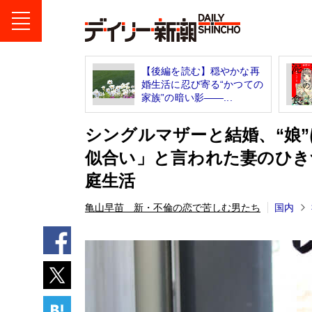
【後編を読む】穏やかな再
婚生活に忍び寄る“かつての
家族”の暗い影――...
シングルマザーと結婚、“娘”
似合い」と言われた妻のひき
庭生活
亀山早苗 新・不倫の恋で苦しむ男たち
国内