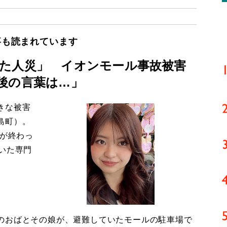
事も読まれています
た人災」 イオンモール事故被害
後の言葉は…」
きな被害
島町）。
導が終わっ
いた専門
のおばとその娘が、避難していたモールの駐車場で