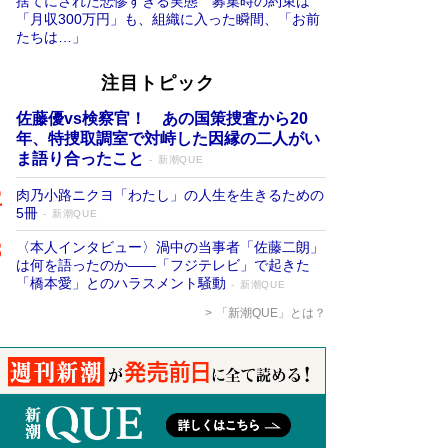
捨てにされた悲惨すぎる実態 募集時の約束は
「月収300万円」も、組織に入った瞬間、「お前
たちは…」
注目トピック
佐藤優vs検察官！ あの国策捜査から20
年、特捜取調室で対峙した因縁の二人がい
ま語り合ったこと
新潮QUE
肉乃小路ニクヨ「わたし」の人生を生きるための
5冊
新潮QUE
〈本人インタビュー〉渦中の当事者「佐藤二朗」
は何を語ったのか――「フジテレビ」で起きた
「橋本愛」とのハラスメント騒動
新潮QUE
「新潮QUE」とは？