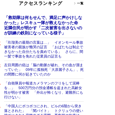
アクセスランキング
一覧
「救助隊は何もせんで、満足に声かけしな
かった」レスキュー隊が救えなかった命
近隣住民が明かす「二次被害を出さないの
が訓練の鉄則になっている様子」
「玖瑠美の最期の言葉は…」 イオンモール事故
被害者の親族が慟哭の証言 「おばたちは制止で
きなかった自分たちを責めている」 さらに、間
一髪で事故を免れた従業員の証言も
左目周囲の痣は「脳の動脈が破れ、その血が溜ま
っていた」 09年に孤独死「大原麗子さん」、死
の間際に何が起きていたのか
「自衛隊員や報道カメラマンのフリをして泥棒
を…」 500万円分の預金通帳を盗まれた高齢女
性が明かす被害 「外出が怖くなり、避難所にも
行けない」
「中国人にボコボコにされ、ビルの6階から突き
落とされた」 「闇バイト」 トクリュウの使い