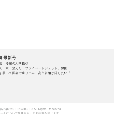
潮 最新号
震 修羅の人間模様
ん一家 消えた「プライベートジェット」帰国
を履いて国会で座りこみ 高市首相が隠したい「...
pyright © SHINCHOSHA All Rights Reserved.
データについて無断転用・無断転載を禁じます。