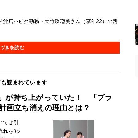
貨店ハビタ勤務・大竹玖瑠美さん（享年22）の親
づきを読む
事も読まれています
」が持ち上がっていた！ 「プラ
計画立ち消えの理由とは？
いては引
流れを“ゆ