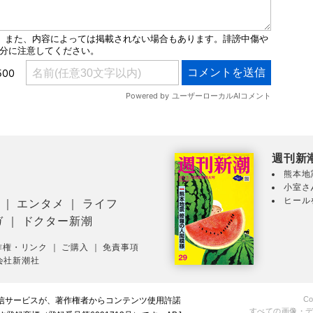
週刊新
熊本地
小室さ
ヒール
｜
エンタメ
｜
ライフ
ガ
｜
ドクター新潮
作権・リンク
｜
ご購入
｜
免責事項
会社新潮社
Co
配信サービスが、著作権者からコンテンツ使用許諾
すべての画像・