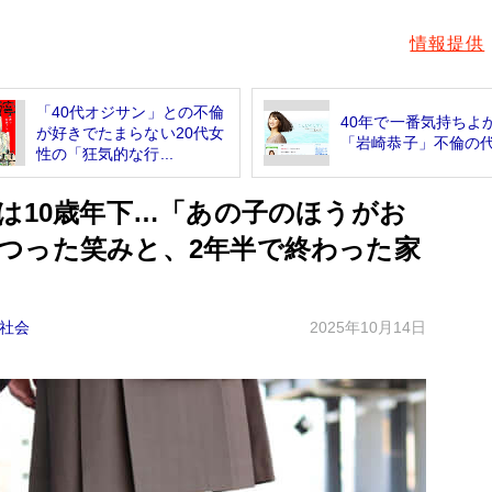
情報提供
「40代オジサン」との不倫
40年で一番気持ちよ
が好きでたまらない20代女
「岩崎恭子」不倫の
性の「狂気的な行...
は10歳年下…「あの子のほうがお
つった笑みと、2年半で終わった家
社会
2025年10月14日