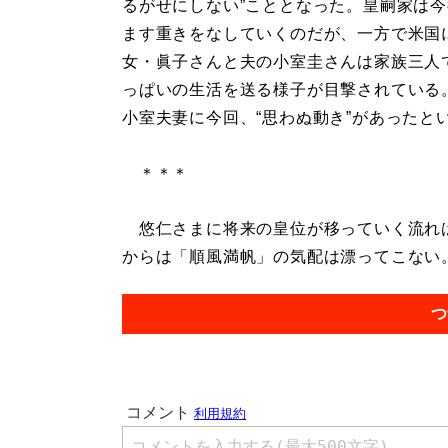
るがせにしない”こととなった。皇嗣家は
ます重きをなしていくのだが、一方で米国
女・眞子さんと夫の小室圭さんは家族三人
っぱいの生活を送る様子が目撃されている
小室夫妻に今回、“思わぬ動き”があったと
＊＊＊
悠仁さまに将来の皇位が移っていく流れは
からは「順風満帆」の気配は漂ってこない。.
つ