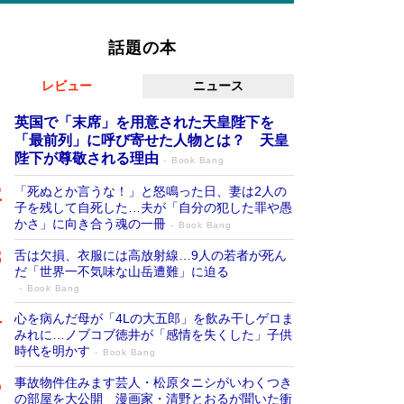
話題の本
レビュー
ニュース
英国で「末席」を用意された天皇陛下を
「最前列」に呼び寄せた人物とは？ 天皇
陛下が尊敬される理由
Book Bang
「死ぬとか言うな！」と怒鳴った日、妻は2人の
子を残して自死した…夫が「自分の犯した罪や愚
かさ」に向き合う魂の一冊
Book Bang
舌は欠損、衣服には高放射線…9人の若者が死ん
だ「世界一不気味な山岳遭難」に迫る
Book Bang
心を病んだ母が「4Lの大五郎」を飲み干しゲロま
みれに…ノブコブ徳井が「感情を失くした」子供
時代を明かす
Book Bang
事故物件住みます芸人・松原タニシがいわくつき
の部屋を大公開 漫画家・清野とおるが聞いた衝