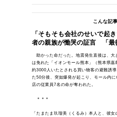
こんな記
「そもそも会社のせいで起き
者の親族が慟哭の証言 「最
助かった命だった。地震発生直後は、大
は免れた「イオンモール熊本」（熊本県嘉
約3000人いたとされる買い物客の避難誘
た50分後、突如爆発が起こり、モール内に
店の従業員7名の命が奪われた。
＊＊＊
「たまたま玖瑠美（くるみ）本人と、彼女