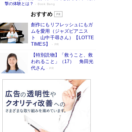
撃の体験とは？
Book Bang
追悼・東野圭吾さん 週間ベストセラーラ
おすすめ
ンキングに『容疑者Xの献身』『白夜行』
創作にもリフレッシュにもガ
など代表作が並ぶ［文庫ベストセラー］
ムを愛用（ジャズピアニス
Book Bang
ト 山中千尋さん）【LOTTE
73歳でも働くしかない 「老後レス時代」に交通
TIMES】
PR
誘導員の独白が話題
Book Bang
【特別読物】「救うこと、救
「なんで？ そんな馬鹿な……」90歳になった作
われること」（17） 角田光
家・阿刀田高さんが、ひとり暮らしの生活を明か
代さん
す
PR
Book Bang
竹内由恵の前に現れた「テレビ観ないんだよね
ぇ」という男性…夫を選んでテレ朝退社したワケ
Book Bang
和田秀樹の70代、80代向け新書がベスト3を独
占 上半期1位にも選出［新書ベストセラー］
Book Bang