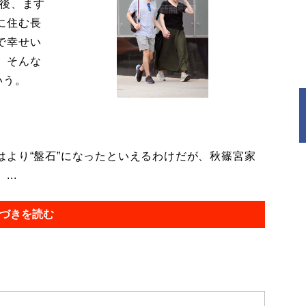
今後、ます
に住む長
で幸せい
。そんな
いう。
より“盤石”になったといえるわけだが、秋篠宮家
..
づきを読む