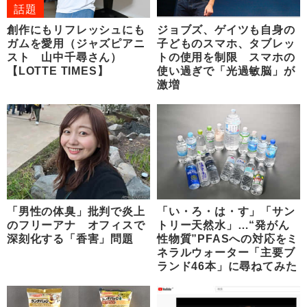
話題
創作にもリフレッシュにも
ジョブズ、ゲイツも自身の
ガムを愛用（ジャズピアニ
子どものスマホ、タブレッ
スト 山中千尋さん）
トの使用を制限 スマホの
【LOTTE TIMES】
使い過ぎで「光過敏脳」が
激増
「男性の体臭」批判で炎上
「い・ろ・は・す」「サン
のフリーアナ オフィスで
トリー天然水」…“発がん
深刻化する「香害」問題
性物質”PFASへの対応をミ
ネラルウォーター「主要ブ
ランド46本」に尋ねてみた