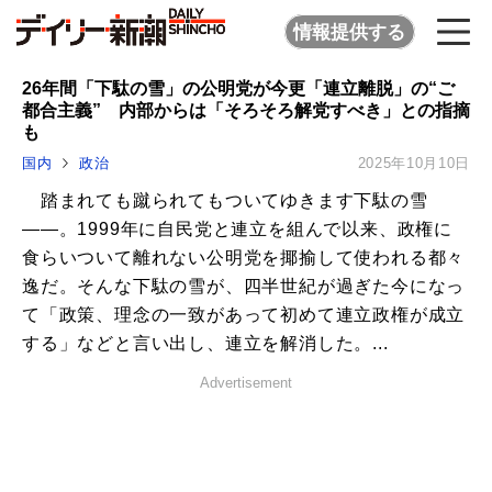
情報提供する
26年間「下駄の雪」の公明党が今更「連立離脱」の“ご
都合主義” 内部からは「そろそろ解党すべき」との指摘
も
国内
政治
2025年10月10日
踏まれても蹴られてもついてゆきます下駄の雪
――。1999年に自民党と連立を組んで以来、政権に
食らいついて離れない公明党を揶揄して使われる都々
逸だ。そんな下駄の雪が、四半世紀が過ぎた今になっ
て「政策、理念の一致があって初めて連立政権が成立
する」などと言い出し、連立を解消した。...
Advertisement