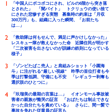
「中国人にボコボコにされ、ビルの6階から突き落
とされた」 「闇バイト」 トクリュウの使い捨て
にされた悲惨すぎる実態 募集時の約束は「月収
300万円」も、組織に入った瞬間、「お前たち
は…」
「救助隊は何もせんで、満足に声かけしなかった」
レスキュー隊が救えなかった命 近隣住民が明かす
「二次被害を出さないのが訓練の鉄則になっている
様子」
「ゾンビたばこ売人」と肩組みショット「小園海
斗」に注がれる“厳しい視線” 昨季の首位打者も今
季は打撃低調、守備にも不安 「レギュラー剥奪も
選択肢のひとつに」
「玖瑠美の最期の言葉は…」 イオンモール事故被
害者の親族が慟哭の証言 「おばたちは制止できな
かった自分たちを責めている」 さらに、間一髪で
事故を免れた従業員の証言も