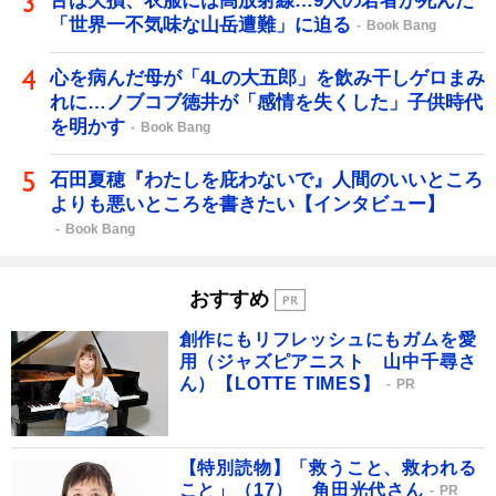
舌は欠損、衣服には高放射線…9人の若者が死んだ
「世界一不気味な山岳遭難」に迫る
Book Bang
心を病んだ母が「4Lの大五郎」を飲み干しゲロまみ
れに…ノブコブ徳井が「感情を失くした」子供時代
を明かす
Book Bang
石田夏穂『わたしを庇わないで』人間のいいところ
よりも悪いところを書きたい【インタビュー】
Book Bang
おすすめ
創作にもリフレッシュにもガムを愛
用（ジャズピアニスト 山中千尋さ
ん）【LOTTE TIMES】
PR
【特別読物】「救うこと、救われる
こと」（17） 角田光代さん
PR