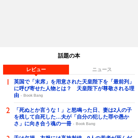
話題の本
レビュー
ニュース
英国で「末席」を用意された天皇陛下を「最前列」
に呼び寄せた人物とは？ 天皇陛下が尊敬される理
由
Book Bang
「死ぬとか言うな！」と怒鳴った日、妻は2人の子
を残して自死した…夫が「自分の犯した罪や愚か
さ」に向き合う魂の一冊
Book Bang