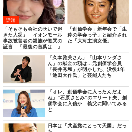
話題
「そもそも会社のせいで起
「創価学会」新年会で「生
きた人災」 イオンモール
粋の学会っ子」と紹介され
事故被害者の親族が慟哭の
た「大河主演女優」
証言 「最後の言葉は…」
「久本雅美さん」「山本リンダさ
ん」の献金の額は…元創価学会員
「長井秀和」が明かした、没後1年
「池田大作氏」と芸能人たち
「オレ、創価学会に入ったんだよ
ね」“石原さとみ”のエリート夫、創
価学会に入信か 義父に聞いてみる
と
日本は「共産党にとって天国」だっ
た