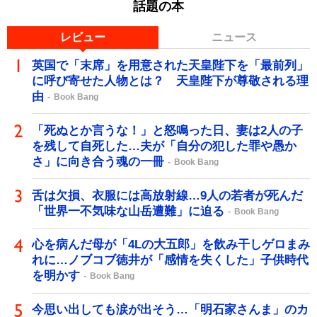
話題の本
レビュー
ニュース
英国で「末席」を用意された天皇陛下を「最前列」
に呼び寄せた人物とは？ 天皇陛下が尊敬される理
由
Book Bang
「死ぬとか言うな！」と怒鳴った日、妻は2人の子
を残して自死した…夫が「自分の犯した罪や愚か
さ」に向き合う魂の一冊
Book Bang
舌は欠損、衣服には高放射線…9人の若者が死んだ
「世界一不気味な山岳遭難」に迫る
Book Bang
心を病んだ母が「4Lの大五郎」を飲み干しゲロまみ
れに…ノブコブ徳井が「感情を失くした」子供時代
を明かす
Book Bang
今思い出しても涙が出そう…「明石家さんま」のカ