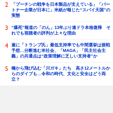
「プーチンの戦争を日本製品が支えている」「パー
トナー企業が日本に」米紙が報じた“スパイ天国”の
実態
“爆死”報道の「のん」13年ぶり連ドラ本格復帰 そ
れでも視聴者の評判が上々な理由
遂に「トランプ氏」最低支持率でも中間選挙は接戦
予想…分断進む米社会、「MAGA」「民主社会主
義」の共通点は“政策理解に乏しい支持者”か
橋から飛び込む「川ガキ」たち 高さ12メートルか
らのダイブも…令和の時代、文化と安全はどう両
立？