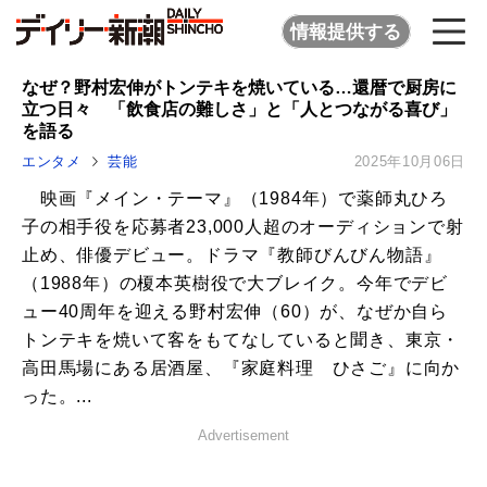
情報提供する
なぜ？野村宏伸がトンテキを焼いている…還暦で厨房に
立つ日々 「飲食店の難しさ」と「人とつながる喜び」
を語る
エンタメ
芸能
2025年10月06日
映画『メイン・テーマ』（1984年）で薬師丸ひろ
子の相手役を応募者23,000人超のオーディションで射
止め、俳優デビュー。ドラマ『教師びんびん物語』
（1988年）の榎本英樹役で大ブレイク。今年でデビ
ュー40周年を迎える野村宏伸（60）が、なぜか自ら
トンテキを焼いて客をもてなしていると聞き、東京・
高田馬場にある居酒屋、『家庭料理 ひさご』に向か
った。...
Advertisement