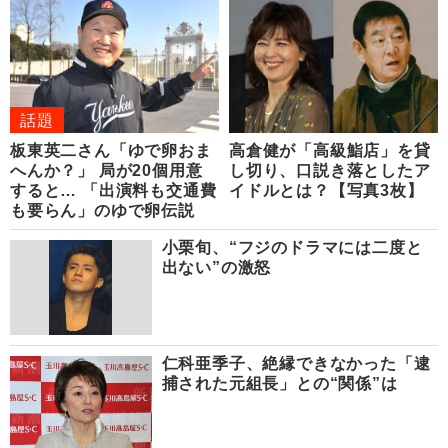
話題
板東英二さん「ゆで卵おま
高倉健が「高級鮨店」を貸
へんか？」 局が20個用意
し切り、口説き落としたア
すると… 「出演料も交通費
イドルとは？【写真3枚】
も要らん」のゆで卵伝説
小栗旬、“フジのドラマには二度と
出ない”の激怒
仁科亜季子、絶縁できなかった「逮
捕された元組長」との“関係”は