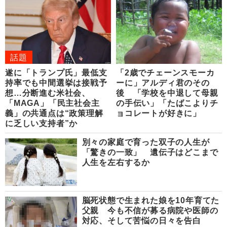
話題
遂に「トランプ氏」最低支
「2歳でチェーンスモーカ
持率でも中間選挙は接戦予
ーに」アルディ君のその
想…分断進む米社会、
後 「学校を中退して母親
「MAGA」「民主社会主
の手伝い」「たばこよりチ
義」の共通点は“政策理解
ョコレートが好きに」
に乏しい支持者”か
別々の家庭で育った双子の人生が
「驚きの一致」 遺伝子はどこまで
人生を左右するか
脳死状態で生まれた娘を10年育てた
父親 今も不信が募る病院や医師の
対応、そして苦悩の日々を告白