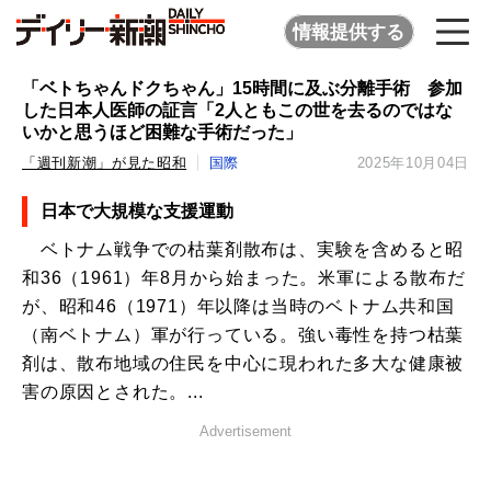
情報提供する
「ベトちゃんドクちゃん」15時間に及ぶ分離手術 参加
した日本人医師の証言「2人ともこの世を去るのではな
いかと思うほど困難な手術だった」
「週刊新潮」が見た昭和
国際
2025年10月04日
日本で大規模な支援運動
ベトナム戦争での枯葉剤散布は、実験を含めると昭
和36（1961）年8月から始まった。米軍による散布だ
が、昭和46（1971）年以降は当時のベトナム共和国
（南ベトナム）軍が行っている。強い毒性を持つ枯葉
剤は、散布地域の住民を中心に現われた多大な健康被
害の原因とされた。...
Advertisement