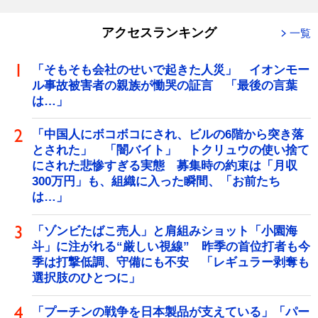
アクセスランキング
一覧
「そもそも会社のせいで起きた人災」 イオンモー
ル事故被害者の親族が慟哭の証言 「最後の言葉
は…」
「中国人にボコボコにされ、ビルの6階から突き落
とされた」 「闇バイト」 トクリュウの使い捨て
にされた悲惨すぎる実態 募集時の約束は「月収
300万円」も、組織に入った瞬間、「お前たち
は…」
「ゾンビたばこ売人」と肩組みショット「小園海
斗」に注がれる“厳しい視線” 昨季の首位打者も今
季は打撃低調、守備にも不安 「レギュラー剥奪も
選択肢のひとつに」
「プーチンの戦争を日本製品が支えている」「パー