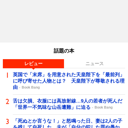
話題の本
レビュー
ニュース
英国で「末席」を用意された天皇陛下を「最前列」
に呼び寄せた人物とは？ 天皇陛下が尊敬される理
由
Book Bang
舌は欠損、衣服には高放射線…9人の若者が死んだ
「世界一不気味な山岳遭難」に迫る
Book Bang
「死ぬとか言うな！」と怒鳴った日、妻は2人の子
を残して自死した…夫が「自分の犯した罪や愚か