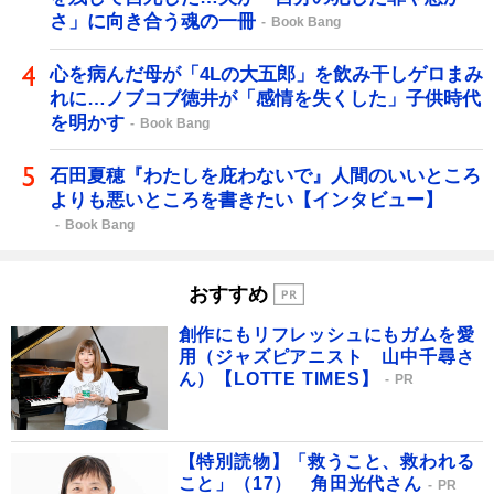
さ」に向き合う魂の一冊
Book Bang
心を病んだ母が「4Lの大五郎」を飲み干しゲロまみ
れに…ノブコブ徳井が「感情を失くした」子供時代
を明かす
Book Bang
石田夏穂『わたしを庇わないで』人間のいいところ
よりも悪いところを書きたい【インタビュー】
Book Bang
おすすめ
創作にもリフレッシュにもガムを愛
用（ジャズピアニスト 山中千尋さ
ん）【LOTTE TIMES】
PR
【特別読物】「救うこと、救われる
こと」（17） 角田光代さん
PR