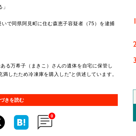
る」
疑いで同県阿見町に住む森恵子容疑者（75）を逮捕
である万希子（まきこ）さんの遺体を自宅に保管し
充満したため冷凍庫を購入した”と供述しています。
づきを読む
0