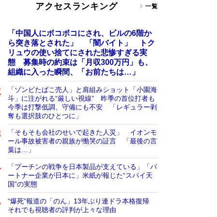
アクセスランキング
一覧
「中国人にボコボコにされ、ビルの6階か
ら突き落とされた」 「闇バイト」 トク
リュウの使い捨てにされた悲惨すぎる実
態 募集時の約束は「月収300万円」も、
組織に入った瞬間、「お前たちは…」
「ゾンビたばこ売人」と肩組みショット「小園海
斗」に注がれる“厳しい視線” 昨季の首位打者も
今季は打撃低調、守備にも不安 「レギュラー剥
奪も選択肢のひとつに」
「そもそも会社のせいで起きた人災」 イオンモ
ール事故被害者の親族が慟哭の証言 「最後の言
葉は…」
「プーチンの戦争を日本製品が支えている」「パ
ートナー企業が日本に」米紙が報じた“スパイ天
国”の実態
“爆死”報道の「のん」13年ぶり連ドラ本格復帰
それでも視聴者の評判が上々な理由