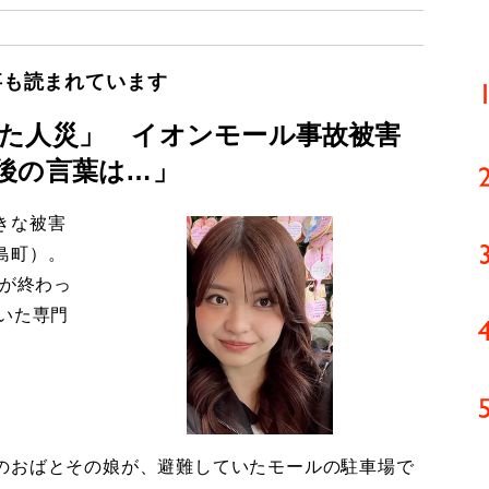
事も読まれています
た人災」 イオンモール事故被害
後の言葉は…」
きな被害
島町）。
導が終わっ
いた専門
のおばとその娘が、避難していたモールの駐車場で