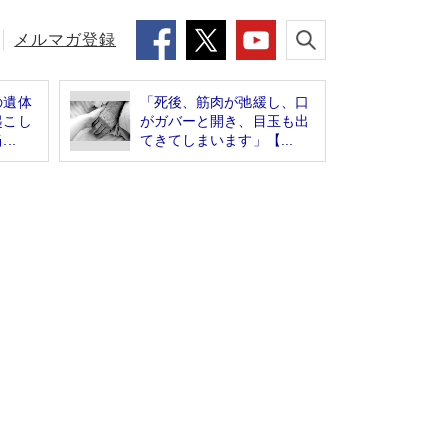
メルマガ登録
の遺体
「死後、筋肉が弛緩し、口
起こし
がガバーと開き、目玉も出
..
てきてしまいます」【...