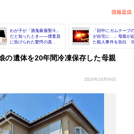
情報提供
わが子が「酒鬼薔薇聖斗」
「顔中にガムテープ
だと知ったとき――捜査員
が自宅に…」母親が
に告げられた驚愕の真...
た殺人事件を告白 当.
娘の遺体を20年間冷凍保存した母親
2025年10月04日