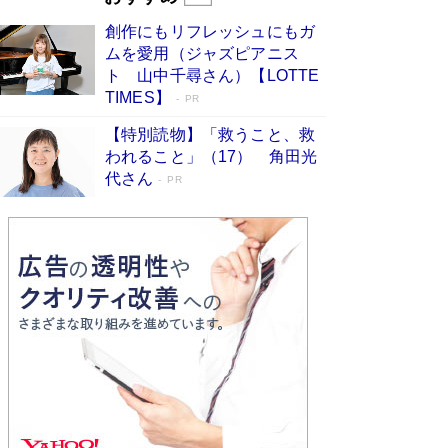
びる」俳優・高嶋政伸が家族に教わっ
創作にもリフレッシュにもガ
た“人を育てるコツ”…芸への考え方を明か
ムを愛用（ジャズピアニス
す
Book Bang
ト 山中千尋さん）【LOTTE
「『火垂るの墓』は、大嘘である」原作者が抱き
TIMES】
PR
続けた“自責の念”とは…「自己憐憫は描きたくな
い」監督が徹底的にこだわったこと（後編） #
【特別読物】「救うこと、救
戦争の記憶
Book Bang
われること」（17） 角田光
代さん
美輪明宏 晩年の回答を集めた『ほほえんで生き
PR
るための人生相談』がランクイン［エンターテイ
メントベストセラー］
Book Bang
「宇宙兄弟」最終46巻がベストセラー1位 宇宙
開発への関心を押し上げた18年の物語に幕 特装
版には「宇宙で描かれたマンガ」も収録
Book Bang
「不意に涙が出そうに…」高嶋政伸が明かし
た“13歳の娘を暴行する役”への葛藤 インティマ
シーコーディネーターに支えられたNHK『大奥』
の裏側
Book Bang