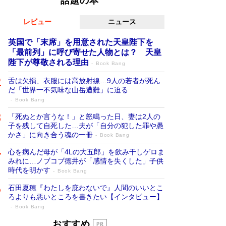
話題の本
レビュー
ニュース
英国で「末席」を用意された天皇陛下を
「最前列」に呼び寄せた人物とは？ 天皇
陛下が尊敬される理由
Book Bang
舌は欠損、衣服には高放射線…9人の若者が死ん
だ「世界一不気味な山岳遭難」に迫る
Book Bang
「死ぬとか言うな！」と怒鳴った日、妻は2人の
子を残して自死した…夫が「自分の犯した罪や愚
かさ」に向き合う魂の一冊
Book Bang
心を病んだ母が「4Lの大五郎」を飲み干しゲロま
みれに…ノブコブ徳井が「感情を失くした」子供
時代を明かす
Book Bang
石田夏穂『わたしを庇わないで』人間のいいとこ
ろよりも悪いところを書きたい【インタビュー】
Book Bang
「叱って伸びるやつは、褒めたらもっと伸
おすすめ