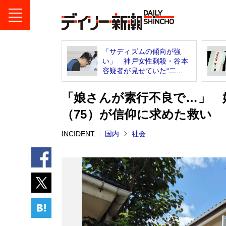
「サディズムの傾向が強
い」 神戸女性刺殺・谷本
容疑者が見せていた“二...
「娘さんが素行不良で…」 
（75）が信仰に求めた救い
INCIDENT
国内
社会