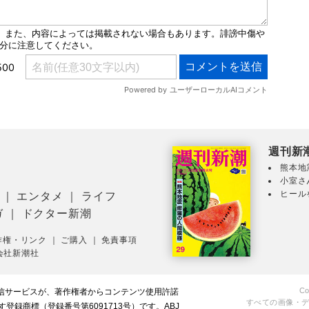
週刊新
熊本地
小室さ
ヒール
｜
エンタメ
｜
ライフ
ガ
｜
ドクター新潮
作権・リンク
｜
ご購入
｜
免責事項
会社新潮社
Co
配信サービスが、著作権者からコンテンツ使用許諾
すべての画像・
録商標（登録番号第6091713号）です。ABJ