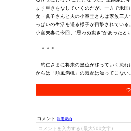
ます重きをなしていくのだが、一方で米国
女・眞子さんと夫の小室圭さんは家族三人
っぱいの生活を送る様子が目撃されている
小室夫妻に今回、“思わぬ動き”があったと
＊＊＊
悠仁さまに将来の皇位が移っていく流れは
からは「順風満帆」の気配は漂ってこない。.
つ