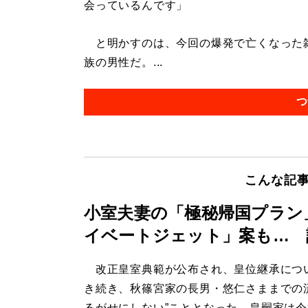
会っているんです」
と明かすのは、今回の爆発で亡くなった雑
族の男性だ。...
つ
こんな記
小室夫妻の「極秘帰国プラン
イベートジェット」案も… 
改正皇室典範が公布され、皇位継承につ
き続き、秋篠宮家の長男・悠仁さままでの
るがせにしない”こととなった。皇嗣家は