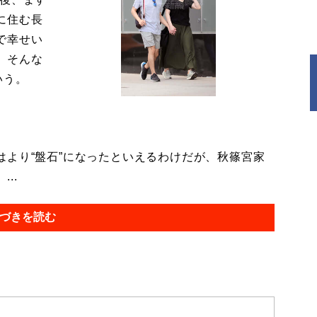
に住む長
で幸せい
。そんな
いう。
より“盤石”になったといえるわけだが、秋篠宮家
..
づきを読む