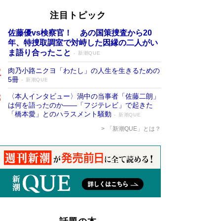
注目トピック
佐藤優vs検察官！ あの国策捜査から20
年、特捜取調室で対峙した因縁の二人がい
ま語り合ったこと
新潮QUE
肉乃小路ニクヨ「わたし」の人生を生きるための
5冊
新潮QUE
〈本人インタビュー〉渦中の当事者「佐藤二朗」
は何を語ったのか――「フジテレビ」で起きた
「橋本愛」とのハラスメント騒動
新潮QUE
「新潮QUE」とは？