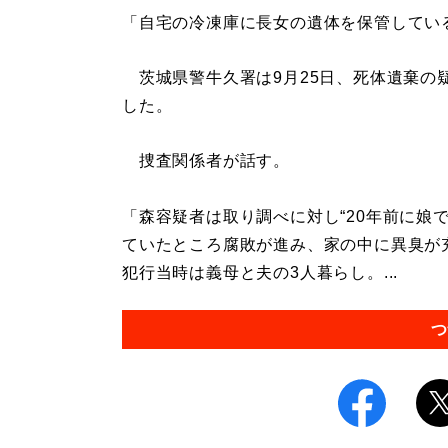
「自宅の冷凍庫に長女の遺体を保管してい
茨城県警牛久署は9月25日、死体遺棄の
した。
捜査関係者が話す。
「森容疑者は取り調べに対し“20年前に娘
ていたところ腐敗が進み、家の中に異臭が
犯行当時は義母と夫の3人暮らし。...
つ