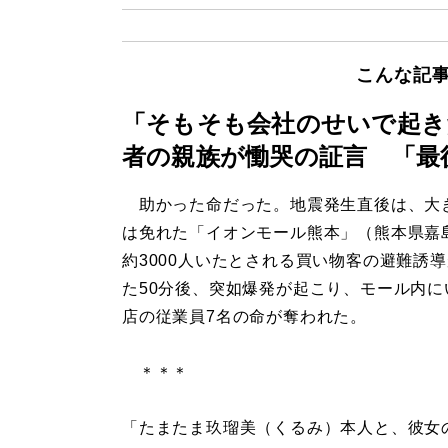
こんな記
「そもそも会社のせいで起き
者の親族が慟哭の証言 「最
助かった命だった。地震発生直後は、大
は免れた「イオンモール熊本」（熊本県嘉
約3000人いたとされる買い物客の避難誘
た50分後、突如爆発が起こり、モール内に
店の従業員7名の命が奪われた。
＊＊＊
「たまたま玖瑠美（くるみ）本人と、彼女