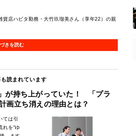
貨店ハビタ勤務・大竹玖瑠美さん（享年22）の親
づきを読む
事も読まれています
」が持ち上がっていた！ 「プラ
計画立ち消えの理由とは？
いては引
流れを“ゆ
今後、ます