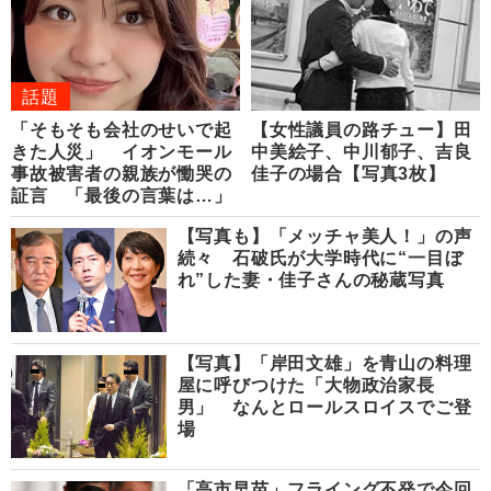
話題
「そもそも会社のせいで起
【女性議員の路チュー】田
きた人災」 イオンモール
中美絵子、中川郁子、吉良
事故被害者の親族が慟哭の
佳子の場合【写真3枚】
証言 「最後の言葉は…」
【写真も】「メッチャ美人！」の声
続々 石破氏が大学時代に“一目ぼ
れ”した妻・佳子さんの秘蔵写真
【写真】「岸田文雄」を青山の料理
屋に呼びつけた「大物政治家長
男」 なんとロールスロイスでご登
場
「高市早苗」フライング不発で今回