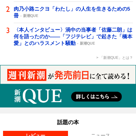
肉乃小路ニクヨ「わたし」の人生を生きるための5
冊
新潮QUE
〈本人インタビュー〉渦中の当事者「佐藤二朗」は
何を語ったのか――「フジテレビ」で起きた「橋本
愛」とのハラスメント騒動
新潮QUE
「新潮QUE」とは？
話題の本
レビュー
ニュース