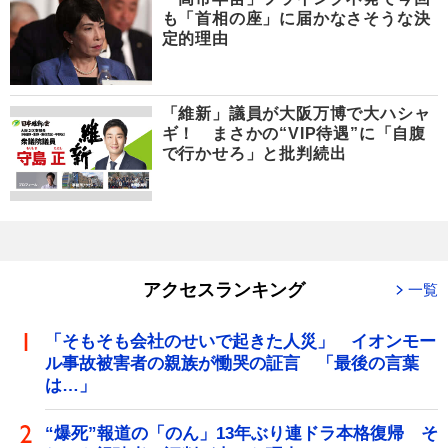
も「首相の座」に届かなさそうな決
定的理由
「維新」議員が大阪万博で大ハシャ
ギ！ まさかの“VIP待遇”に「自腹
で行かせろ」と批判続出
アクセスランキング
一覧
「そもそも会社のせいで起きた人災」 イオンモー
ル事故被害者の親族が慟哭の証言 「最後の言葉
は…」
“爆死”報道の「のん」13年ぶり連ドラ本格復帰 そ