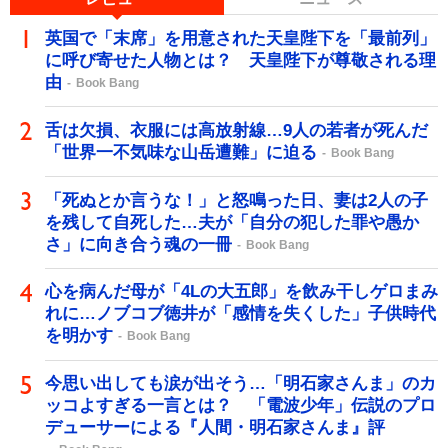
英国で「末席」を用意された天皇陛下を「最前列」
に呼び寄せた人物とは？ 天皇陛下が尊敬される理
由
Book Bang
舌は欠損、衣服には高放射線…9人の若者が死んだ
「世界一不気味な山岳遭難」に迫る
Book Bang
「死ぬとか言うな！」と怒鳴った日、妻は2人の子
を残して自死した…夫が「自分の犯した罪や愚か
さ」に向き合う魂の一冊
Book Bang
心を病んだ母が「4Lの大五郎」を飲み干しゲロまみ
れに…ノブコブ徳井が「感情を失くした」子供時代
を明かす
Book Bang
今思い出しても涙が出そう…「明石家さんま」のカ
ッコよすぎる一言とは？ 「電波少年」伝説のプロ
デューサーによる『人間・明石家さんま』評