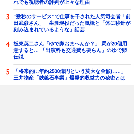
れでも視聴者の評判が上々な理由
“数秒のサービス”で仕事を干された人気司会者「前
田武彦さん」 生涯現役だった気概と「体に秒針が
刻み込まれているような」話芸
板東英二さん「ゆで卵おまへんか？」 局が20個用
意すると… 「出演料も交通費も要らん」のゆで卵
伝説
「将来的に年約2500億円という莫大な金額に…」
三井物産「鉄鉱石事業」爆発的収益力の秘密とは