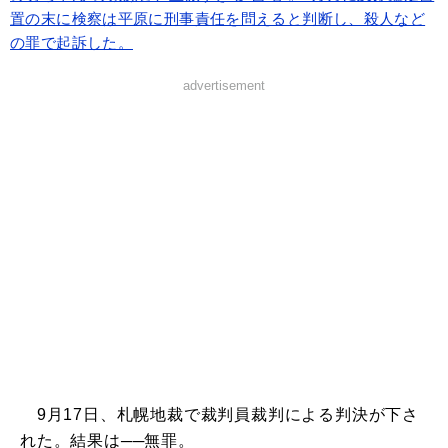
置の末に検察は平原に刑事責任を問えると判断し、殺人など
の罪で起訴した。
advertisement
9月17日、札幌地裁で裁判員裁判による判決が下さ
れた。結果は──無罪。