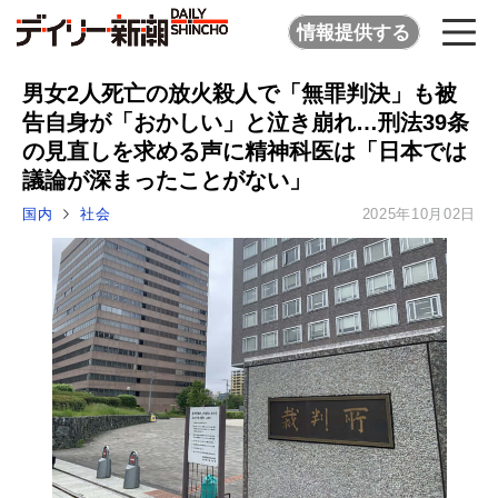
情報提供する
男女2人死亡の放火殺人で「無罪判決」も被
告自身が「おかしい」と泣き崩れ…刑法39条
の見直しを求める声に精神科医は「日本では
議論が深まったことがない」
国内
社会
2025年10月02日