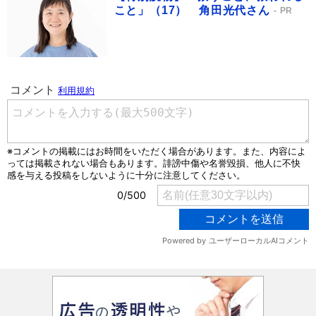
こと」（17） 角田光代さん
PR