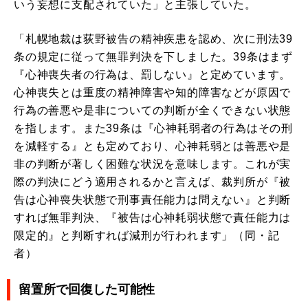
いう妄想に支配されていた」と主張していた。
「札幌地裁は荻野被告の精神疾患を認め、次に刑法39
条の規定に従って無罪判決を下しました。39条はまず
『心神喪失者の行為は、罰しない』と定めています。
心神喪失とは重度の精神障害や知的障害などが原因で
行為の善悪や是非についての判断が全くできない状態
を指します。また39条は『心神耗弱者の行為はその刑
を減軽する』とも定めており、心神耗弱とは善悪や是
非の判断が著しく困難な状況を意味します。これが実
際の判決にどう適用されるかと言えば、裁判所が『被
告は心神喪失状態で刑事責任能力は問えない』と判断
すれば無罪判決、『被告は心神耗弱状態で責任能力は
限定的』と判断すれば減刑が行われます」（同・記
者）
留置所で回復した可能性