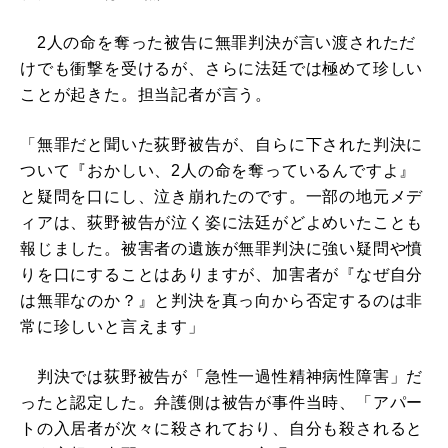
2人の命を奪った被告に無罪判決が言い渡されただ
けでも衝撃を受けるが、さらに法廷では極めて珍しい
ことが起きた。担当記者が言う。
「無罪だと聞いた荻野被告が、自らに下された判決に
ついて『おかしい、2人の命を奪っているんですよ』
と疑問を口にし、泣き崩れたのです。一部の地元メデ
ィアは、荻野被告が泣く姿に法廷がどよめいたことも
報じました。被害者の遺族が無罪判決に強い疑問や憤
りを口にすることはありますが、加害者が『なぜ自分
は無罪なのか？』と判決を真っ向から否定するのは非
常に珍しいと言えます」
判決では荻野被告が「急性一過性精神病性障害」だ
ったと認定した。弁護側は被告が事件当時、「アパー
トの入居者が次々に殺されており、自分も殺されると