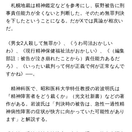
札幌地裁は精神鑑定などを参考にし、荻野被告に刑
事責任能力が全くないと判断した。そのため無罪判決
を下したということになる。だがXでは異論が相次い
だ。
《男女2人殺して無罪か》、《うわ司法おかしい
わ》、《現行精神保健福祉法がおかしい》、《（編集
部註：被告が泣き崩れたことから）責任能力あるだ
ろ》、《いったい裁判って何が正義で何が正常なんで
すかね》──。
精神科医で、昭和医科大学特任教授の岩波明氏は
『精神障害者をどう裁くか』（光文社新書）などの著
作がある。岩波氏は「判決時の被告は、急性一過性精
神病性障害の症状が快方に向かっていた可能性があり
ます」と解説する。