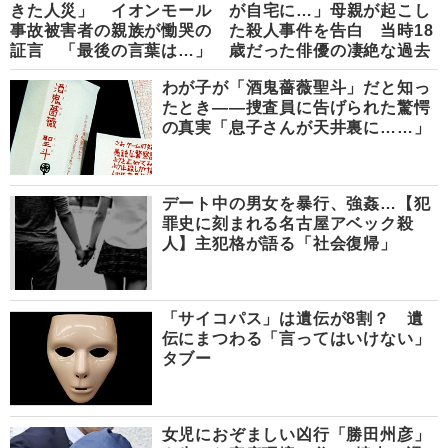
きた人災」 イオンモール
が自宅に…」母親が起こし
事故被害者の親族が慟哭の
た殺人事件を告白 当時18
証言 「最後の言葉は…」
歳だった俳優の凄絶な過去
わが子が「酒鬼薔薇聖斗」だと知っ
たとき――捜査員に告げられた驚愕
の真実「息子さんが天井裏に……」
デート中の男女を暴行、強姦…【犯
罪史に刻まれる名古屋アベック殺
人】主犯格が語る「社会復帰」
「サイコパス」は遺伝が8割？ 遺
伝にまつわる「言ってはいけない」
タブー
女児におぞましい凶行「勝田州彦」