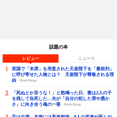
話題の本
レビュー
ニュース
英国で「末席」を用意された天皇陛下を「最前列」
に呼び寄せた人物とは？ 天皇陛下が尊敬される理
由
Book Bang
「死ぬとか言うな！」と怒鳴った日、妻は2人の子
を残して自死した…夫が「自分の犯した罪や愚か
さ」に向き合う魂の一冊
Book Bang
舌は欠損、衣服には高放射線…9人の若者が死んだ