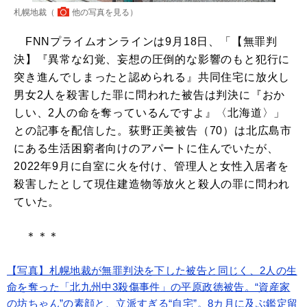
札幌地裁（
他の写真を見る
）
FNNプライムオンラインは9月18日、「【無罪判
決】『異常な幻覚、妄想の圧倒的な影響のもと犯行に
突き進んでしまったと認められる』共同住宅に放火し
男女2人を殺害した罪に問われた被告は判決に『おか
しい、2人の命を奪っているんですよ』〈北海道〉」
との記事を配信した。荻野正美被告（70）は北広島市
にある生活困窮者向けのアパートに住んでいたが、
2022年9月に自室に火を付け、管理人と女性入居者を
殺害したとして現住建造物等放火と殺人の罪に問われ
ていた。
＊＊＊
【写真】札幌地裁が無罪判決を下した被告と同じく、2人の生
命を奪った「北九州中3殺傷事件」の平原政徳被告。“資産家
の坊ちゃん”の素顔と、立派すぎる“自宅”。8カ月に及ぶ鑑定留