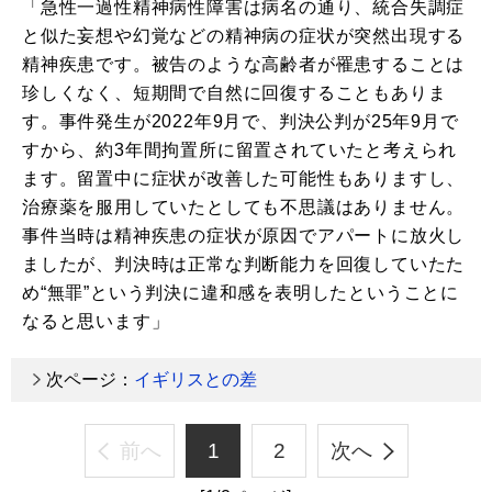
「急性一過性精神病性障害は病名の通り、統合失調症
と似た妄想や幻覚などの精神病の症状が突然出現する
精神疾患です。被告のような高齢者が罹患することは
珍しくなく、短期間で自然に回復することもありま
す。事件発生が2022年9月で、判決公判が25年9月で
すから、約3年間拘置所に留置されていたと考えられ
ます。留置中に症状が改善した可能性もありますし、
治療薬を服用していたとしても不思議はありません。
事件当時は精神疾患の症状が原因でアパートに放火し
ましたが、判決時は正常な判断能力を回復していたた
め“無罪”という判決に違和感を表明したということに
なると思います」
次ページ：
イギリスとの差
前へ
1
2
次へ