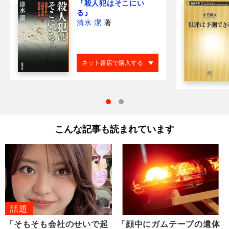
『殺人犯はそこにい
る』
清水 潔
著
ネット書店で購入する
こんな記事も読まれています
話題
「そもそも会社のせいで起
「顔中にガムテープの遺体