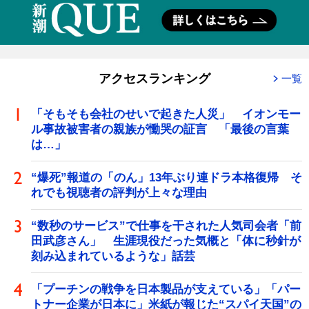
アクセスランキング
一覧
「そもそも会社のせいで起きた人災」 イオンモー
ル事故被害者の親族が慟哭の証言 「最後の言葉
は…」
“爆死”報道の「のん」13年ぶり連ドラ本格復帰 そ
れでも視聴者の評判が上々な理由
“数秒のサービス”で仕事を干された人気司会者「前
田武彦さん」 生涯現役だった気概と「体に秒針が
刻み込まれているような」話芸
「プーチンの戦争を日本製品が支えている」「パー
トナー企業が日本に」米紙が報じた“スパイ天国”の