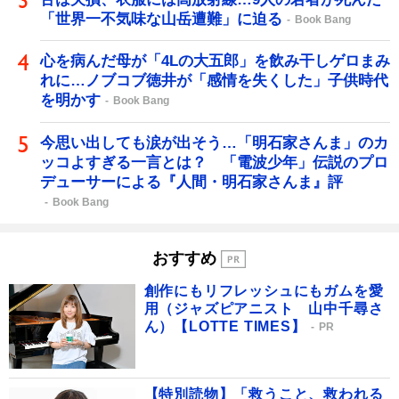
「世界一不気味な山岳遭難」に迫る
Book Bang
心を病んだ母が「4Lの大五郎」を飲み干しゲロまみ
れに…ノブコブ徳井が「感情を失くした」子供時代
を明かす
Book Bang
今思い出しても涙が出そう…「明石家さんま」のカ
ッコよすぎる一言とは？ 「電波少年」伝説のプロ
デューサーによる『人間・明石家さんま』評
Book Bang
おすすめ
創作にもリフレッシュにもガムを愛
用（ジャズピアニスト 山中千尋さ
ん）【LOTTE TIMES】
PR
【特別読物】「救うこと、救われる