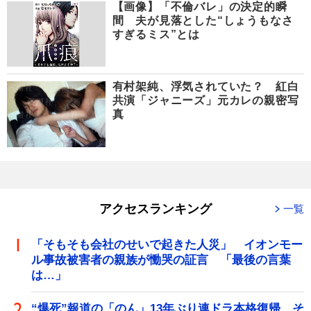
【画像】「不倫バレ」の決定的瞬
間 夫が見落とした“しょうもなさ
すぎるミス”とは
有村架純、浮気されていた？ 紅白
共演「ジャニーズ」元カレの親密写
真
アクセスランキング
一覧
「そもそも会社のせいで起きた人災」 イオンモー
ル事故被害者の親族が慟哭の証言 「最後の言葉
は…」
“爆死”報道の「のん」13年ぶり連ドラ本格復帰 そ