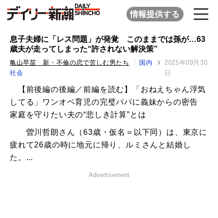
情報提供する
息子夫婦に「レス問題」が発覚 このままでは孫が…63
歳夫が走ってしまった“許されない解決策”
亀山早苗 新・不倫の恋で苦しむ男たち
国内
2025年09月30
社会
日
【前後編の後編／前編を読む】「おねえちゃん浮気
してる」ワンオペ育児の完璧パパに義妹からの密告
家庭を守りたい夫の“悲しき計算”とは
曽川哲朗さん（63歳・仮名＝以下同）は、東京に
疲れて26歳の時に地元に帰り、ルミさんと結婚し
た。...
Advertisement