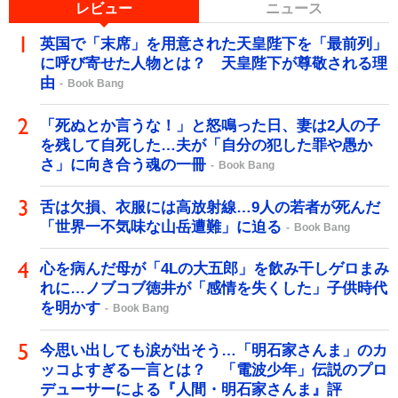
レビュー
ニュース
英国で「末席」を用意された天皇陛下を「最前列」
に呼び寄せた人物とは？ 天皇陛下が尊敬される理
由
Book Bang
「死ぬとか言うな！」と怒鳴った日、妻は2人の子
を残して自死した…夫が「自分の犯した罪や愚か
さ」に向き合う魂の一冊
Book Bang
舌は欠損、衣服には高放射線…9人の若者が死んだ
「世界一不気味な山岳遭難」に迫る
Book Bang
心を病んだ母が「4Lの大五郎」を飲み干しゲロまみ
れに…ノブコブ徳井が「感情を失くした」子供時代
を明かす
Book Bang
今思い出しても涙が出そう…「明石家さんま」のカ
ッコよすぎる一言とは？ 「電波少年」伝説のプロ
デューサーによる『人間・明石家さんま』評