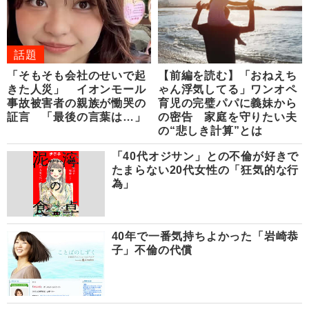
話題
「そもそも会社のせいで起
【前編を読む】「おねえち
きた人災」 イオンモール
ゃん浮気してる」ワンオペ
事故被害者の親族が慟哭の
育児の完璧パパに義妹から
証言 「最後の言葉は…」
の密告 家庭を守りたい夫
の“悲しき計算”とは
「40代オジサン」との不倫が好きで
たまらない20代女性の「狂気的な行
為」
40年で一番気持ちよかった「岩崎恭
子」不倫の代償