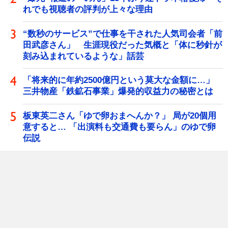
れでも視聴者の評判が上々な理由
“数秒のサービス”で仕事を干された人気司会者「前
田武彦さん」 生涯現役だった気概と「体に秒針が
刻み込まれているような」話芸
「将来的に年約2500億円という莫大な金額に…」
三井物産「鉄鉱石事業」爆発的収益力の秘密とは
板東英二さん「ゆで卵おまへんか？」 局が20個用
意すると… 「出演料も交通費も要らん」のゆで卵
伝説