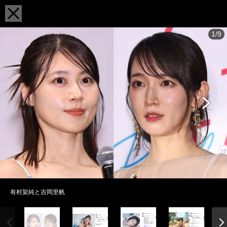
1/9
有村架純と吉岡里帆