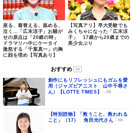
座る、着替える、舐める、
【写真アリ】早大受験でも
泣く…「広末涼子」お騒が
みくちゃになった「広末涼
せの原点は「20歳の時」
子」 17歳から20歳までの
ドラマリハ中にケータイ
美少女ぶり
激怒する「千葉真一」の胸
に顔を埋め【写真あり】
おすすめ
創作にもリフレッシュにもガムを愛
用（ジャズピアニスト 山中千尋さ
ん）【LOTTE TIMES】
PR
【特別読物】「救うこと、救われる
こと」（17） 角田光代さん
PR