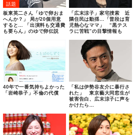
話題
板東英二さん「ゆで卵おま
「広末涼子」家宅捜索 近
へんか？」 局が20個用意
隣住民は動揺…「普段は育
すると… 「出演料も交通費
児熱心なママ」 “黒テス
も要らん」のゆで卵伝説
ラに苦戦”の目撃情報も
40年で一番気持ちよかった
「私は伊勢谷友介に暴行さ
「岩崎恭子」不倫の代償
れた」 東京藝大同窓生が
被害告白、広末涼子に声を
かけたら…