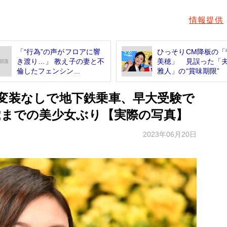
情報提供
「“行為”の声がフロアに響
ひっそりCM降板の「
き渡り…」 教え子の妻と不
美穂」 見誤った「
倫したフェンシン...
雅人」の“賞味期限”
ぼ変装なしで地下鉄乗車、早大受験で
歳までの美少女ぶり【実際の写真】
2023年06月20日