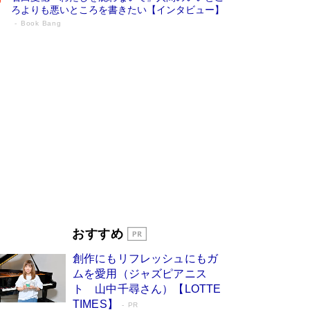
ろよりも悪いところを書きたい【インタビュー】
Book Bang
73歳でも働くしかない 「老後レス時代」
に交通誘導員の独白が話題
Book Bang
「なんで？ そんな馬鹿な……」90歳になった作
家・阿刀田高さんが、ひとり暮らしの生活を明か
す
Book Bang
追悼・東野圭吾さん 週間ベストセラーランキン
グに『容疑者Xの献身』『白夜行』など代表作が
並ぶ［文庫ベストセラー］
Book Bang
和田秀樹の70代、80代向け新書がベスト3を独
占 上半期1位にも選出［新書ベストセラー］
Book Bang
「『火垂るの墓』は、大嘘である」原作者が抱き
おすすめ
続けた“自責の念”とは…「自己憐憫は描きたくな
い」監督が徹底的にこだわったこと（後編） #
創作にもリフレッシュにもガ
戦争の記憶
Book Bang
ムを愛用（ジャズピアニス
ト 山中千尋さん）【LOTTE
TIMES】
PR