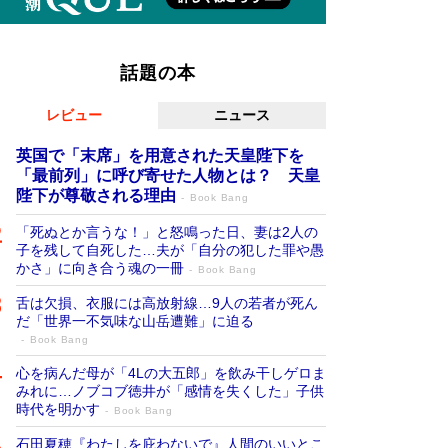
話題の本
レビュー
ニュース
英国で「末席」を用意された天皇陛下を
「最前列」に呼び寄せた人物とは？ 天皇
陛下が尊敬される理由
Book Bang
「死ぬとか言うな！」と怒鳴った日、妻は2人の
子を残して自死した…夫が「自分の犯した罪や愚
かさ」に向き合う魂の一冊
Book Bang
舌は欠損、衣服には高放射線…9人の若者が死ん
だ「世界一不気味な山岳遭難」に迫る
Book Bang
心を病んだ母が「4Lの大五郎」を飲み干しゲロま
みれに…ノブコブ徳井が「感情を失くした」子供
時代を明かす
Book Bang
石田夏穂『わたしを庇わないで』人間のいいとこ