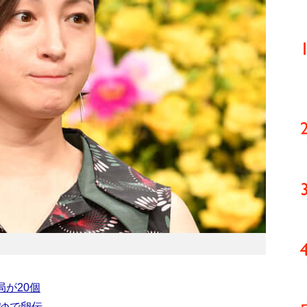
が20個
ゆで卵伝