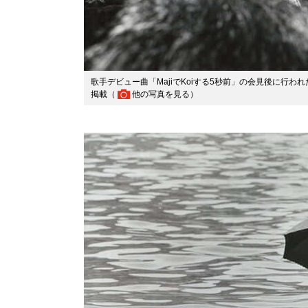
歌手デビュー曲「MajiでKoiする5秒前」の会見後に行われた
掲載（
他の写真を見る
）