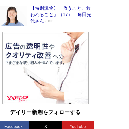
【特別読物】「救うこと、救
われること」（17） 角田光
代さん
PR
デイリー新潮をフォローする
Facebook
X
YouTube