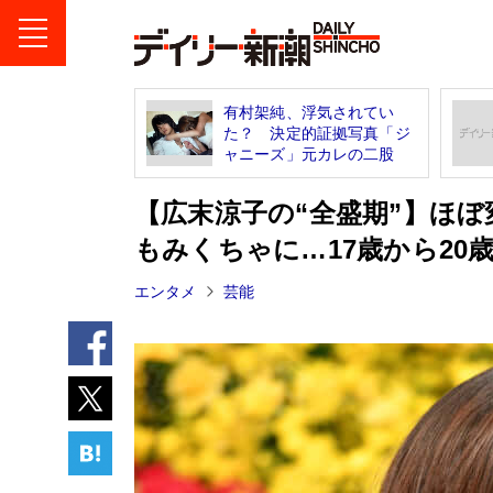
有村架純、浮気されてい
た？ 決定的証拠写真「ジ
ャニーズ」元カレの二股
【広末涼子の“全盛期”】ほ
もみくちゃに…17歳から20
エンタメ
芸能