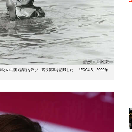
ids堂本剛との共演で話題を呼び、高視聴率を記録した 『FOCUS』2000年