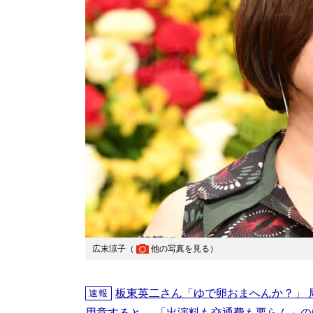
広末涼子（
他の写真を見る
）
板東英二さん「ゆで卵おまへんか？」 局
速報
用意すると… 「出演料も交通費も要らん」の