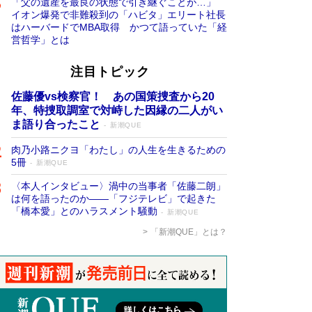
「父の遺産を最良の状態で引き継ぐことが…」
イオン爆発で非難殺到の「ハビタ」エリート社長
はハーバードでMBA取得 かつて語っていた「経
営哲学」とは
注目トピック
佐藤優vs検察官！ あの国策捜査から20
年、特捜取調室で対峙した因縁の二人がい
ま語り合ったこと
新潮QUE
肉乃小路ニクヨ「わたし」の人生を生きるための
5冊
新潮QUE
〈本人インタビュー〉渦中の当事者「佐藤二朗」
は何を語ったのか――「フジテレビ」で起きた
「橋本愛」とのハラスメント騒動
新潮QUE
「新潮QUE」とは？