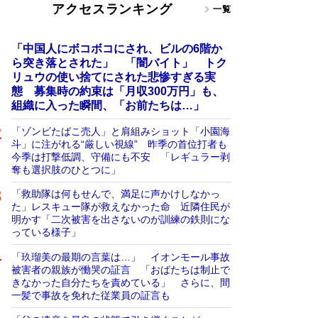
アクセスランキング
一覧
「中国人にボコボコにされ、ビルの6階か
ら突き落とされた」 「闇バイト」 トク
リュウの使い捨てにされた悲惨すぎる実
態 募集時の約束は「月収300万円」も、
組織に入った瞬間、「お前たちは…」
「ゾンビたばこ売人」と肩組みショット「小園海
斗」に注がれる“厳しい視線” 昨季の首位打者も
今季は打撃低調、守備にも不安 「レギュラー剥
奪も選択肢のひとつに」
「救助隊は何もせんで、満足に声かけしなかっ
た」レスキュー隊が救えなかった命 近隣住民が
明かす「二次被害を出さないのが訓練の鉄則にな
っている様子」
「玖瑠美の最期の言葉は…」 イオンモール事故
被害者の親族が慟哭の証言 「おばたちは制止で
きなかった自分たちを責めている」 さらに、間
一髪で事故を免れた従業員の証言も