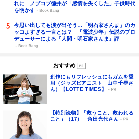
れに…ノブコブ徳井が「感情を失くした」子供時代
を明かす
Book Bang
今思い出しても涙が出そう…「明石家さんま」のカ
ッコよすぎる一言とは？ 「電波少年」伝説のプロ
デューサーによる『人間・明石家さんま』評
Book Bang
おすすめ
創作にもリフレッシュにもガムを愛
用（ジャズピアニスト 山中千尋さ
ん）【LOTTE TIMES】
PR
【特別読物】「救うこと、救われる
こと」（17） 角田光代さん
PR