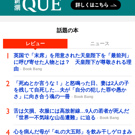
話題の本
レビュー
ニュース
英国で「末席」を用意された天皇陛下を「最前列」
に呼び寄せた人物とは？ 天皇陛下が尊敬される理
由
Book Bang
「死ぬとか言うな！」と怒鳴った日、妻は2人の子
を残して自死した…夫が「自分の犯した罪や愚か
さ」に向き合う魂の一冊
Book Bang
舌は欠損、衣服には高放射線…9人の若者が死んだ
「世界一不気味な山岳遭難」に迫る
Book Bang
心を病んだ母が「4Lの大五郎」を飲み干しゲロまみ