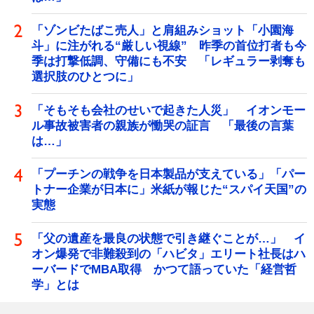
「ゾンビたばこ売人」と肩組みショット「小園海
斗」に注がれる“厳しい視線” 昨季の首位打者も今
季は打撃低調、守備にも不安 「レギュラー剥奪も
選択肢のひとつに」
「そもそも会社のせいで起きた人災」 イオンモー
ル事故被害者の親族が慟哭の証言 「最後の言葉
は…」
「プーチンの戦争を日本製品が支えている」「パー
トナー企業が日本に」米紙が報じた“スパイ天国”の
実態
「父の遺産を最良の状態で引き継ぐことが…」 イ
オン爆発で非難殺到の「ハビタ」エリート社長はハ
ーバードでMBA取得 かつて語っていた「経営哲
学」とは