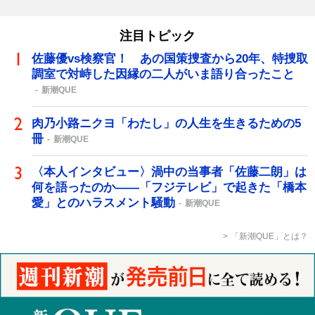
注目トピック
佐藤優vs検察官！ あの国策捜査から20年、特捜取
調室で対峙した因縁の二人がいま語り合ったこと
新潮QUE
肉乃小路ニクヨ「わたし」の人生を生きるための5
冊
新潮QUE
〈本人インタビュー〉渦中の当事者「佐藤二朗」は
何を語ったのか――「フジテレビ」で起きた「橋本
愛」とのハラスメント騒動
新潮QUE
「新潮QUE」とは？