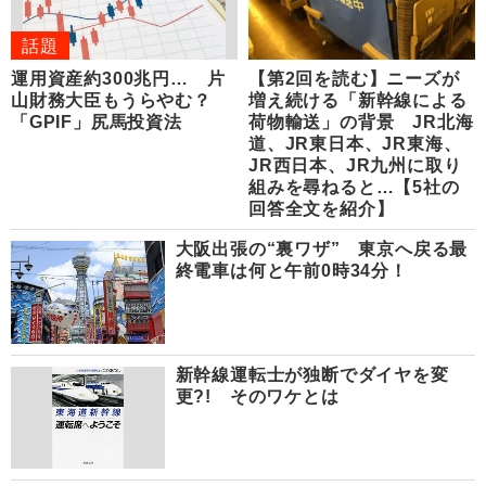
話題
運用資産約300兆円… 片
【第2回を読む】ニーズが
山財務大臣もうらやむ？
増え続ける「新幹線による
「GPIF」尻馬投資法
荷物輸送」の背景 JR北海
道、JR東日本、JR東海、
JR西日本、JR九州に取り
組みを尋ねると…【5社の
回答全文を紹介】
大阪出張の“裏ワザ” 東京へ戻る最
終電車は何と午前0時34分！
新幹線運転士が独断でダイヤを変
更?! そのワケとは