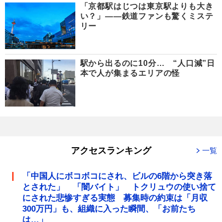
「京都駅はじつは東京駅よりも大き
い？」――鉄道ファンも驚くミステ
リー
駅から出るのに10分… “人口減”日
本で人が集まるエリアの怪
アクセスランキング
一覧
「中国人にボコボコにされ、ビルの6階から突き落
とされた」 「闇バイト」 トクリュウの使い捨て
にされた悲惨すぎる実態 募集時の約束は「月収
300万円」も、組織に入った瞬間、「お前たち
は…」