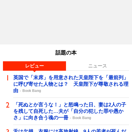
話題の本
レビュー
ニュース
英国で「末席」を用意された天皇陛下を「最前列」
に呼び寄せた人物とは？ 天皇陛下が尊敬される理
由
Book Bang
「死ぬとか言うな！」と怒鳴った日、妻は2人の子
を残して自死した…夫が「自分の犯した罪や愚か
さ」に向き合う魂の一冊
Book Bang
舌は欠損、衣服には高放射線…9人の若者が死んだ