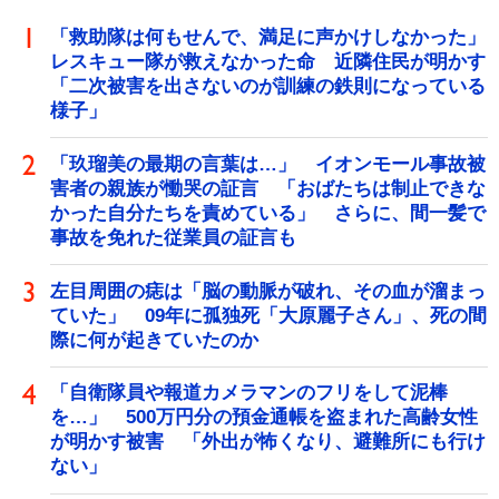
「救助隊は何もせんで、満足に声かけしなかった」
レスキュー隊が救えなかった命 近隣住民が明かす
「二次被害を出さないのが訓練の鉄則になっている
様子」
「玖瑠美の最期の言葉は…」 イオンモール事故被
害者の親族が慟哭の証言 「おばたちは制止できな
かった自分たちを責めている」 さらに、間一髪で
事故を免れた従業員の証言も
左目周囲の痣は「脳の動脈が破れ、その血が溜まっ
ていた」 09年に孤独死「大原麗子さん」、死の間
際に何が起きていたのか
「自衛隊員や報道カメラマンのフリをして泥棒
を…」 500万円分の預金通帳を盗まれた高齢女性
が明かす被害 「外出が怖くなり、避難所にも行け
ない」