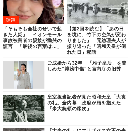
話題
「そもそも会社のせいで起
【第2回を読む】「あの日
きた人災」 イオンモール
を境に、竹下の空気が変わ
事故被害者の親族が慟哭の
りました」 元総理夫人が
証言 「最後の言葉は…」
振り返った「昭和天皇が倒
れた日」秘話
ご成婚から32年 「雅子皇后」を苦
しめた“誹謗中傷”と宮内庁の旧弊
皇室担当記者が見た昭和天皇「大喪
の礼」全内幕 政府が頭を抱えた
「米大統領の席次」
「大喪の礼」にエリザベス女王の夫