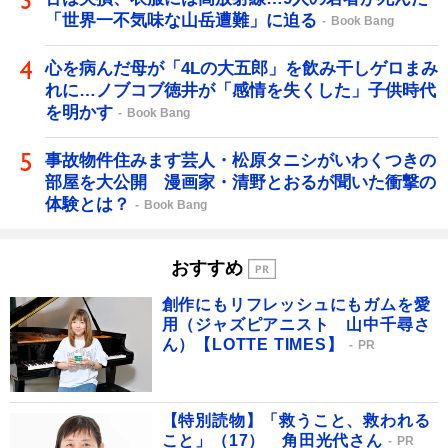
「世界一不気味な山岳遭難」に迫る
Book Bang
心を病んだ母が「4Lの大五郎」を飲み干しゲロまみ
れに…ノブコブ徳井が「感情を失くした」子供時代
を明かす
Book Bang
事故物件住みます芸人・松原タニシがいわくつきの
部屋を大公開 漫画家・清野とおるが聞いた衝撃の
体験とは？
Book Bang
おすすめ
創作にもリフレッシュにもガムを愛
用（ジャズピアニスト 山中千尋さ
ん）【LOTTE TIMES】
PR
【特別読物】「救うこと、救われる
こと」（17） 角田光代さん
PR