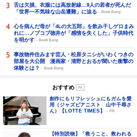
舌は欠損、衣服には高放射線…9人の若者が死んだ
「世界一不気味な山岳遭難」に迫る
Book Bang
心を病んだ母が「4Lの大五郎」を飲み干しゲロまみ
れに…ノブコブ徳井が「感情を失くした」子供時代
を明かす
Book Bang
事故物件住みます芸人・松原タニシがいわくつきの
部屋を大公開 漫画家・清野とおるが聞いた衝撃の
体験とは？
Book Bang
おすすめ
創作にもリフレッシュにもガムを愛
用（ジャズピアニスト 山中千尋さ
ん）【LOTTE TIMES】
PR
【特別読物】「救うこと、救われる