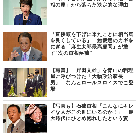
相の座」から落ちた決定的な理由
「直接頭を下げに来たことに相当気
を良くしている」 総裁選のカギを
にぎる「麻生太郎最高顧問」が推
す“次の首相候補”
【写真】「岸田文雄」を青山の料理
屋に呼びつけた「大物政治家長
男」 なんとロールスロイスでご登
場
【写真も】石破首相「こんなにキレ
イな人がこの世にいるのか！」 慶
大時代にひとめ惚れしたという妻