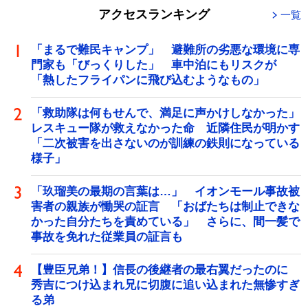
アクセスランキング
一覧
「まるで難民キャンプ」 避難所の劣悪な環境に専
門家も「びっくりした」 車中泊にもリスクが
「熱したフライパンに飛び込むようなもの」
「救助隊は何もせんで、満足に声かけしなかった」
レスキュー隊が救えなかった命 近隣住民が明かす
「二次被害を出さないのが訓練の鉄則になっている
様子」
「玖瑠美の最期の言葉は…」 イオンモール事故被
害者の親族が慟哭の証言 「おばたちは制止できな
かった自分たちを責めている」 さらに、間一髪で
事故を免れた従業員の証言も
【豊臣兄弟！】信長の後継者の最右翼だったのに
秀吉につけ込まれ兄に切腹に追い込まれた無惨すぎ
る弟