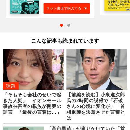
ネット書店で購入する
こんな記事も読まれています
話題
「そもそも会社のせいで起
【前編を読む】小泉進次郎
きた人災」 イオンモール
氏の2時間の説得で「石破
事故被害者の親族が慟哭の
さんの心境に変化が」 首
証言 「最後の言葉は…」
相退陣を決意させた言葉と
は
「高市早苗」が座りかけていた「首