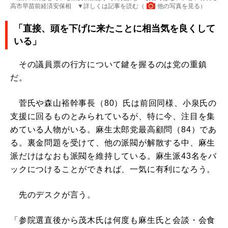
高市早苗前経済安保相 ▼詳しくは記事を読む（
他の写真を見る
）
「直接、頭を下げに来たことに相当気を良くして
いる」
その議員票の行方について鍵を握るのは党の重鎮
だ。
菅氏や森山裕幹事長（80）氏は前回同様、小泉氏の
支援に回るものとみられているが、特に今、注目を集
めている人物がいる。麻生太郎党最高顧問（84）であ
る。裏金問題を受けて、他の派閥が解散する中、麻生
派だけはなおも派閥を維持している。麻生派43名をバ
ックにつけることができれば、一気に有利になろう。
先のデスクが言う。
「参院選直後から茂木氏は何度も麻生氏と会談・会食