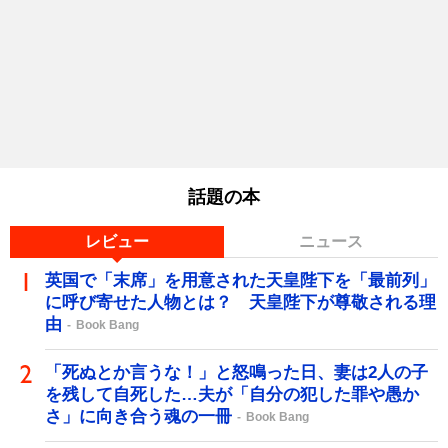
話題の本
レビュー
ニュース
英国で「末席」を用意された天皇陛下を「最前列」
に呼び寄せた人物とは？ 天皇陛下が尊敬される理
由
Book Bang
「死ぬとか言うな！」と怒鳴った日、妻は2人の子
を残して自死した…夫が「自分の犯した罪や愚か
さ」に向き合う魂の一冊
Book Bang